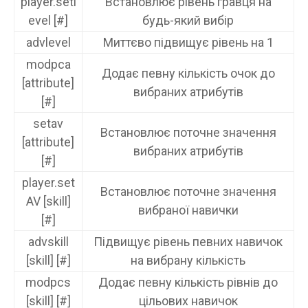
player.setl
Встановлює рівень гравця на
evel [#]
будь-який вибір
advlevel
Миттєво підвищує рівень на 1
modpca
Додає певну кількість очок до
[attribute]
вибраних атрибутів
[#]
setav
Встановлює поточне значення
[attribute]
вибраних атрибутів
[#]
player.set
Встановлює поточне значення
AV [skill]
вибраної навички
[#]
advskill
Підвищує рівень певних навичок
[skill] [#]
на вибрану кількість
modpcs
Додає певну кількість рівнів до
[skill] [#]
цільових навичок