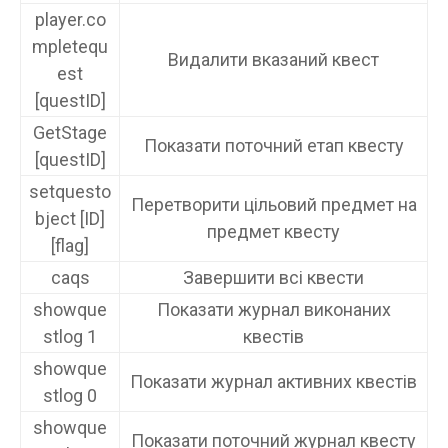
player.co
mpletequ
Видалити вказаний квест
est
[questID]
GetStage
Показати поточний етап квесту
[questID]
setquesto
Перетворити цільовий предмет на
bject [ID]
предмет квесту
[flag]
caqs
Завершити всі квести
showque
Показати журнал виконаних
stlog 1
квестів
showque
Показати журнал активних квестів
stlog 0
showque
Показати поточний журнал квесту