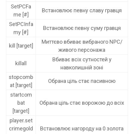
SetPCFa
Встановлює певну славу гравця
me [#]
SetPCInfa
Встановлює певну суму гравця
my [#]
Миттєво вбиває вибраного NPC/
kill [target]
живого персонажа
Вбиває всіх сутностей у
killall
навколишній зоні
stopcomb
Обрана ціль стає пасивною
at [target]
startcom
bat
Обрана ціль стає ворожою до всіх
[target]
player.set
crimegold
Встановлює нагороду на 0 золота