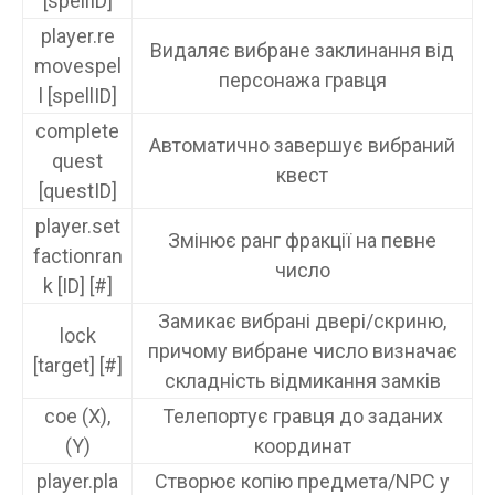
[spellID]
player.re
Видаляє вибране заклинання від
movespel
персонажа гравця
l [spellID]
complete
Автоматично завершує вибраний
quest
квест
[questID]
player.set
Змінює ранг фракції на певне
factionran
число
k [ID] [#]
Замикає вибрані двері/скриню,
lock
причому вибране число визначає
[target] [#]
складність відмикання замків
coe (X),
Телепортує гравця до заданих
(Y)
координат
player.pla
Створює копію предмета/NPC у