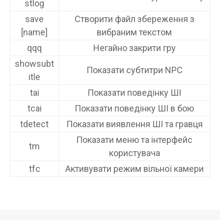
stlog
save
Створити файл збереження з
[name]
вибраним текстом
qqq
Негайно закрити гру
showsubt
Показати субтитри NPC
itle
tai
Показати поведінку ШІ
tcai
Показати поведінку ШІ в бою
tdetect
Показати виявлення ШІ та гравця
Показати меню та інтерфейс
tm
користувача
tfc
Активувати режим вільної камери