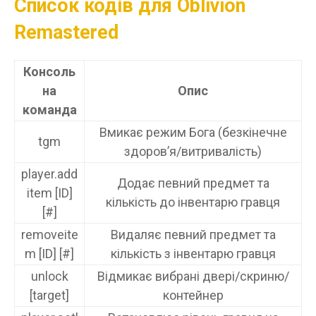
Список кодів для Oblivion
Remastered
Консоль
на
Опис
команда
Вмикає режим Бога (безкінечне
tgm
здоров’я/витривалість)
player.add
Додає певний предмет та
item [ID]
кількість до інвентарю гравця
[#]
removeite
Видаляє певний предмет та
m [ID] [#]
кількість з інвентарю гравця
unlock
Відмикає вибрані двері/скриню/
[target]
контейнер