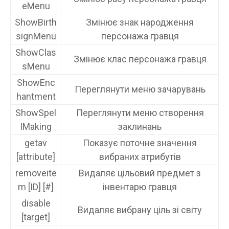
eMenu
ShowBirth
Змінює знак народження
signMenu
персонажа гравця
ShowClas
Змінює клас персонажа гравця
sMenu
ShowEnc
Переглянути меню зачарувань
hantment
ShowSpel
Переглянути меню створення
lMaking
заклинань
getav
Показує поточне значення
[attribute]
вибраних атрибутів
removeite
Видаляє цільовий предмет з
m [ID] [#]
інвентарю гравця
disable
Видаляє вибрану ціль зі світу
[target]