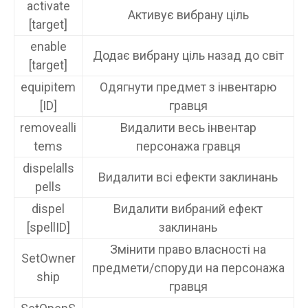
activate
Активує вибрану ціль
[target]
enable
Додає вибрану ціль назад до світ
[target]
equipitem
Одягнути предмет з інвентарю
[ID]
гравця
removealli
Видалити весь інвентар
tems
персонажа гравця
dispelalls
Видалити всі ефекти заклинань
pells
dispel
Видалити вибраний ефект
[spellID]
заклинань
Змінити право власності на
SetOwner
предмети/споруди на персонажа
ship
гравця