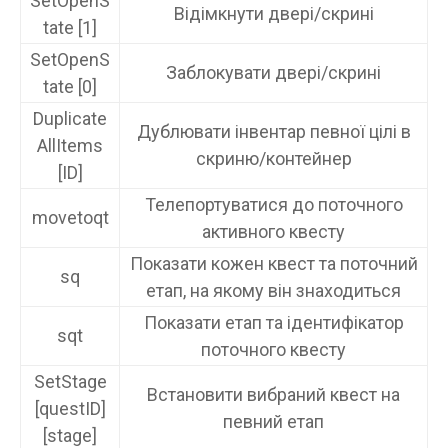
SetOpenS
Відімкнути двері/скрині
tate [1]
SetOpenS
Заблокувати двері/скрині
tate [0]
Duplicate
Дублювати інвентар певної цілі в
AllItems
скриню/контейнер
[ID]
Телепортуватися до поточного
movetoqt
активного квесту
Показати кожен квест та поточний
sq
етап, на якому він знаходиться
Показати етап та ідентифікатор
sqt
поточного квесту
SetStage
Встановити вибраний квест на
[questID]
певний етап
[stage]