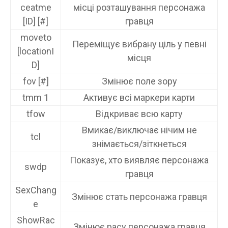
ceatme
місці розташування персонажа
[ID] [#]
гравця
moveto
Переміщує вибрану ціль у певні
[locationI
місця
D]
fov [#]
Змінює поле зору
tmm 1
Активує всі маркери карти
tfow
Відкриває всю карту
Вмикає/виключає нічим не
tcl
знімається/зіткнеться
Показує, хто виявляє персонажа
swdp
гравця
SexChang
Змінює стать персонажа гравця
e
ShowRac
Змінює расу персонажа гравця