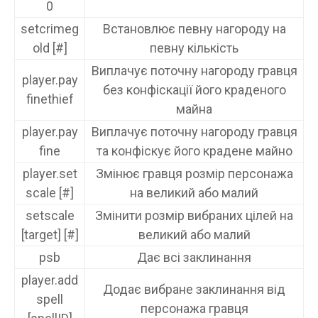
0
setcrimeg
Встановлює певну нагороду на
old [#]
певну кількість
Виплачує поточну нагороду гравця
player.pay
без конфіскації його краденого
finethief
майна
player.pay
Виплачує поточну нагороду гравця
fine
та конфіскує його крадене майно
player.set
Змінює гравця розмір персонажа
scale [#]
на великий або малий
setscale
Змінити розмір вибраних цілей на
[target] [#]
великий або малий
psb
Дає всі заклинання
player.add
Додає вибране заклинання від
spell
персонажа гравця