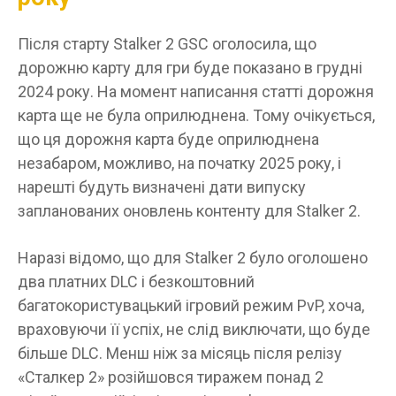
Після старту Stalker 2 GSC оголосила, що
дорожню карту для гри буде показано в грудні
2024 року. На момент написання статті дорожня
карта ще не була оприлюднена. Тому очікується,
що ця дорожня карта буде оприлюднена
незабаром, можливо, на початку 2025 року, і
нарешті будуть визначені дати випуску
запланованих оновлень контенту для Stalker 2.
Наразі відомо, що для Stalker 2 було оголошено
два платних DLC і безкоштовний
багатокористувацький ігровий режим PvP, хоча,
враховуючи її успіх, не слід виключати, що буде
більше DLC. Менш ніж за місяць після релізу
«Сталкер 2» розійшовся тиражем понад 2