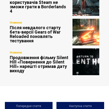
користувачів Steam не
зможе грати в Borderlands
4
Новини
Після невдалого старту
бета-версії Gears of War
Reloaded поновлять
тестування
Новини
Продовження фільму Silent
Hill «Повернення до Silent
Hill» нарешті отримав дату
виходу
Попередня стаття
Наступна стаття