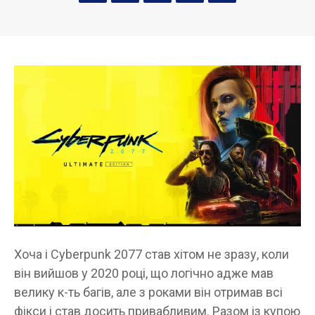
Хоча і Cyberpunk 2077 став хітом не зразу, коли
він вийшов у 2020 році, що логічно адже мав
велику к-ть багів, але з роками він отримав всі
фікси і став досить привабливим. Разом із купою