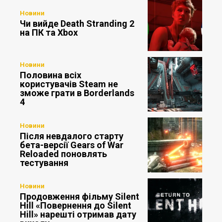
Новини
Чи вийде Death Stranding 2
на ПК та Xbox
Новини
Половина всіх
користувачів Steam не
зможе грати в Borderlands
4
Новини
Після невдалого старту
бета-версії Gears of War
Reloaded поновлять
тестування
Новини
Продовження фільму Silent
Hill «Повернення до Silent
Hill» нарешті отримав дату