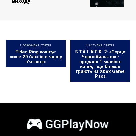
виходу
Попередня стаття
Наступна стаття
Elden Ring коштує
S.T.A.L.K.E.R. 2: «Серце
лише 20 баксів в чорну
Чорнобиля» вже
п’ятницю
продано 1 мільйон
копій, і ще більше
грають на Xbox Game
Pass