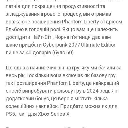
патчів для покращення продуктивності та
згладжування ігрового процесу, він отримав
вражаюче розширення Phantom Liberty з Ідрісом
Ельбою в головній ролі. Якщо вам ще належить
дослідити Найт-Сіті, Чорна п’ятниця дає вам
шанс придбати Cyberpunk 2077 Ultimate Edition
лише за 40 доларів (було 60).
Це одна з найнижчих цін на гру, яку ми бачили за
весь рік, і оскільки вона включає як базову гру,
так і розширення Phantom Liberty, це найкращий
спосіб випробувати рольову гру в 2024 році. Як
додатковий бонус, ця версія містить кілька
колекційних наклейок. Придбати можна як для
PS5, так і для Xbox Series X.