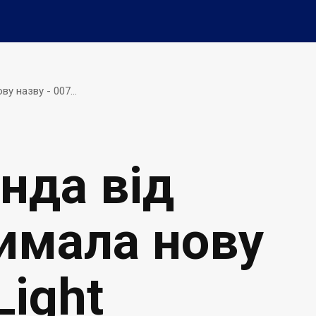
 назву - 007...
нда від
римала нову
Light