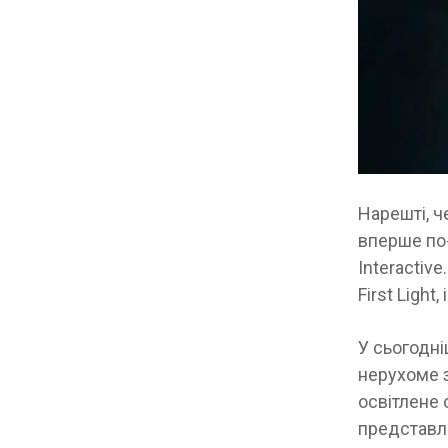
Нарешті, ч
вперше по
Interactiv
First Light
У сьогодні
нерухоме з
освітлене 
представле