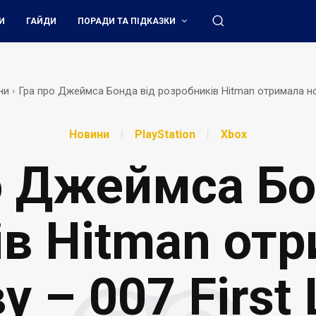
И
ГАЙДИ
ПОРАДИ ТА ПІДКАЗКИ
ни
Гра про Джеймса Бонда від розробників Hitman отримала нову
Новини
PlayStation
Xbox
о Джеймса Бо
в Hitman от
у – 007 First 