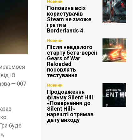
Новини
Половина всіх
користувачів
Steam не зможе
грати в
Borderlands 4
Новини
Після невдалого
старту бета-версії
Gears of War
Reloaded
збираємося
поновлять
тестування
від IO
назва — 007
Новини
Продовження
фільму Silent Hill
«Повернення до
Silent Hill»
казав
нарешті отримав
бко
дату виходу
«Гра буде
»,