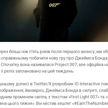
ерез більш ніж п’ять років після першого анонсу, ми 
-справжньому побачити нову гру про Джеймса Бонда 
e. Спочатку вона називалася Project 007, але офіційна 
, і її реліз заплановано на цей тиждень.
шньому дописі в Twitter/X розробник IO Interactive по
ображення, ймовірно, Джеймса Бонда в силуеті, сла
одним променем світла, з текстом «First Light 007» та 
на ​​цього тижня». Він містив хештег «#EarnTheNumber