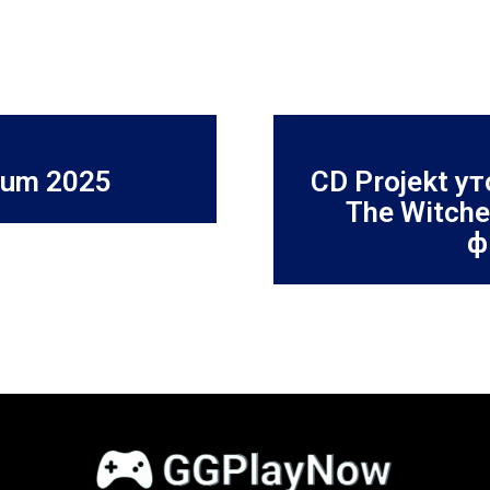
dum 2025
CD Projekt у
The Witch
ф