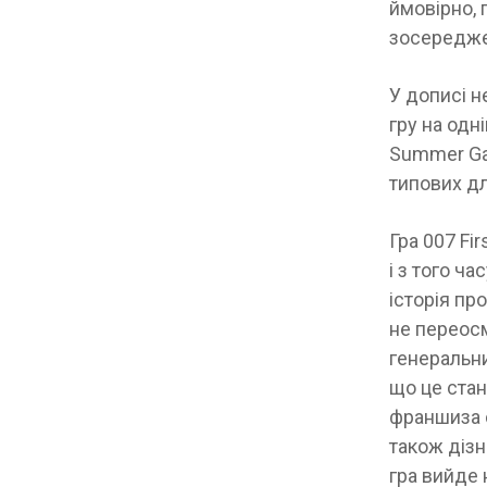
ймовірно, 
зосереджен
У дописі н
гру на одн
Summer Gam
типових д
Гра 007 Fir
і з того ч
історія пр
не переос
генеральни
що це стан
франшиза с
також дізн
гра вийде 