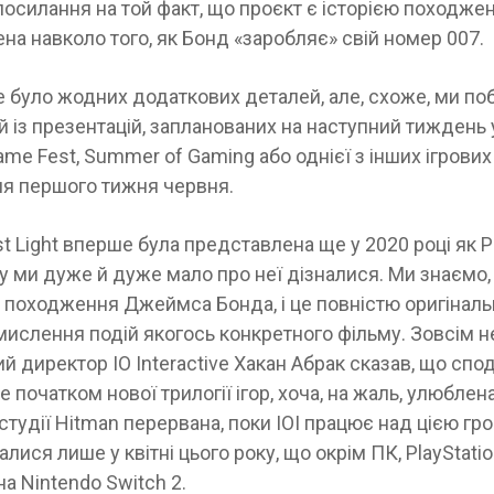
посилання на той факт, що проєкт є історією походжен
а навколо того, як Бонд «заробляє» свій номер 007.
е було жодних додаткових деталей, але, схоже, ми п
ій із презентацій, запланованих на наступний тиждень
e Fest, Summer of Gaming або однієї з інших ігрових 
ля першого тижня червня.
st Light вперше була представлена ​​ще у 2020 році як P
асу ми дуже й дуже мало про неї дізналися. Ми знаємо,
о походження Джеймса Бонда, і це повністю оригінальн
мислення подій якогось конкретного фільму. Зовсім 
й директор IO Interactive Хакан Абрак сказав, що спод
е початком нової трилогії ігор, хоча, на жаль, улюблен
тудії Hitman перервана, поки IOI працює над цією гр
алися лише у квітні цього року, що окрім ПК, PlayStatio
на Nintendo Switch 2.