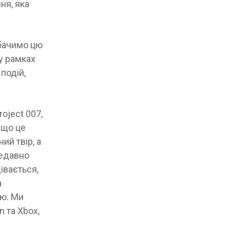
ня, яка
обачимо цю
 у рамках
подій,
roject 007,
 що це
ий твір, а
недавно
івається,
а
ою. Ми
n та Xbox,