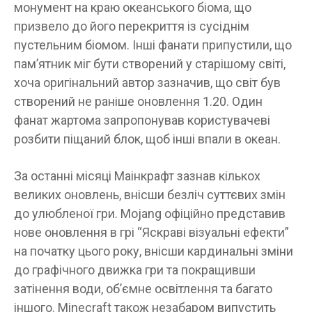
монумент на краю океанського біома, що
призвело до його перекриття із сусіднім
пустельним біомом. Інші фанати припустили, що
пам’ятник міг бути створений у старішому світі,
хоча оригінальний автор зазначив, що світ був
створений не раніше оновлення 1.20. Один
фанат жартома запропонував користувачеві
розбити піщаний блок, щоб інші впали в океан.
За останні місяці Маінкрафт зазнав кількох
великих оновлень, внісши безліч суттєвих змін
до улюбленої гри. Mojang офіційно представив
нове оновлення в грі “Яскраві візуальні ефекти”
на початку цього року, внісши кардинальні зміни
до графічного движка гри та покращивши
затінення води, об’ємне освітлення та багато
іншого. Minecraft також незабаром випустить