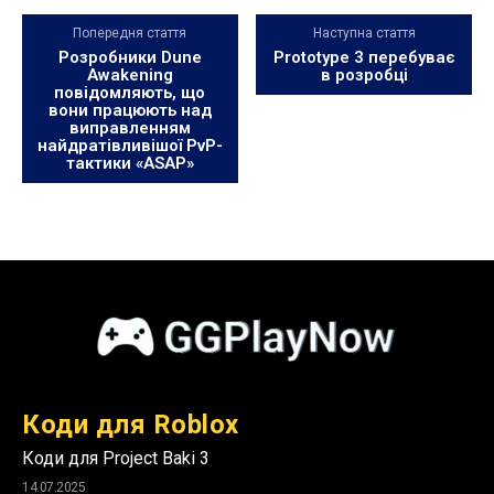
Попередня стаття
Наступна стаття
Розробники Dune
Prototype 3 перебуває
Awakening
в розробці
повідомляють, що
вони працюють над
виправленням
найдратівливішої PvP-
тактики «ASAP»
Коди для Roblox
Коди для Project Baki 3
14.07.2025