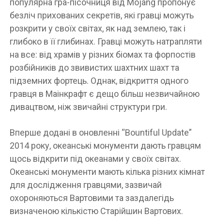
популярна гра-пісочниця від Mojang пропонує
безліч прихованих секретів, які гравці можуть
розкрити у своїх світах, як над землею, так і
глибоко в її глибинах. Гравці можуть натрапляти
на все: від храмів у різних біомах та форпостів
розбійників до звивистих шахтних шахт та
підземних фортець. Однак, відкриття одного
гравця в Маінкрафт є дещо більш незвичайною
дивацтвом, ніж звичайні структури гри.
Вперше додані в оновленні “Bountiful Update”
2014 року, океанські монументи дають гравцям
щось відкрити під океанами у своїх світах.
Океанські монументи мають кілька різних кімнат
для дослідження гравцями, зазвичай
охороняються Вартовими та заздалегідь
визначеною кількістю Старійшин Вартових.