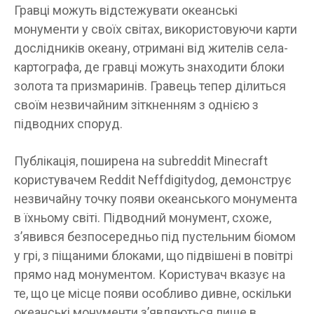
Гравці можуть відстежувати океанські
монументи у своїх світах, використовуючи карти
дослідників океану, отримані від жителів села-
картографа, де гравці можуть знаходити блоки
золота та призмаринів. Гравець тепер ділиться
своїм незвичайним зіткненням з однією з
підводних споруд.
Публікація, поширена на subreddit Minecraft
користувачем Reddit Neffdigitydog, демонструє
незвичайну точку появи океанського монумента
в їхньому світі. Підводний монумент, схоже,
з’явився безпосередньо під пустельним біомом
у грі, з піщаними блоками, що підвішені в повітрі
прямо над монументом. Користувач вказує на
те, що це місце появи особливо дивне, оскільки
океанські монументи з’являються лише в