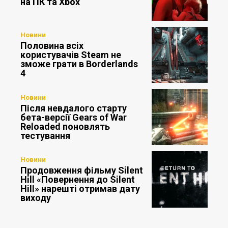
на ПК та Xbox
Новини
Половина всіх
користувачів Steam не
зможе грати в Borderlands
4
Новини
Після невдалого старту
бета-версії Gears of War
Reloaded поновлять
тестування
Новини
Продовження фільму Silent
Hill «Повернення до Silent
Hill» нарешті отримав дату
виходу