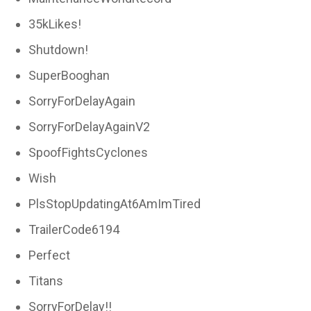
35kLikes!
Shutdown!
SuperBooghan
SorryForDelayAgain
SorryForDelayAgainV2
SpoofFightsCyclones
Wish
PlsStopUpdatingAt6AmImTired
TrailerCode6194
Perfect
Titans
SorryForDelay!!