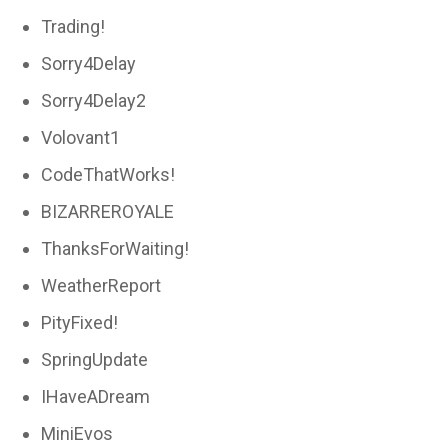
Trading!
Sorry4Delay
Sorry4Delay2
Volovant1
CodeThatWorks!
BIZARREROYALE
ThanksForWaiting!
WeatherReport
PityFixed!
SpringUpdate
IHaveADream
MiniEvos