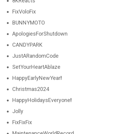
8KReacts
FixVoloFix
BUNNYMOTO
ApologiesForShutdown
CANDYPARK
JustARandomCode
SetYourHeartAblaze
HappyEarlyNewYear
!
Christmas2024
HappyHolidaysEveryone
!
Jolly
FixFixFix
MaintenanceWorldRecord