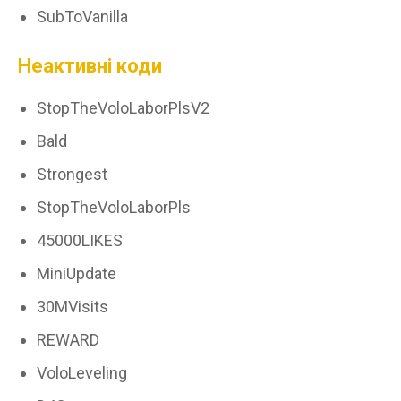
SubToVanilla
Неактивні коди
StopTheVoloLaborPlsV2
Bald
Strongest
StopTheVoloLaborPls
45000LIKES
MiniUpdate
30MVisits
REWARD
VoloLeveling