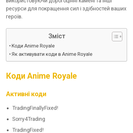
використовуючи дорогоцінні камені та інші
ресурси для покращення сил і здібностей ваших
героїв.
Зміст
Коди Anime Royale
Як активувати коди в Anime Royale
Коди Anime Royale
Активні коди
TradingFinallyFixed!
Sorry4Trading
TradingFixed!