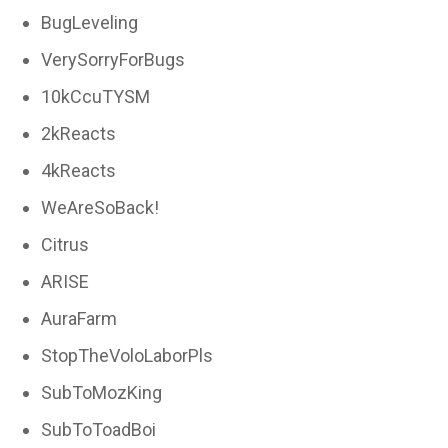
BugLeveling
VerySorryForBugs
10kCcuTYSM
2kReacts
4kReacts
WeAreSoBack!
Citrus
ARISE
AuraFarm
StopTheVoloLaborPls
SubToMozKing
SubToToadBoi