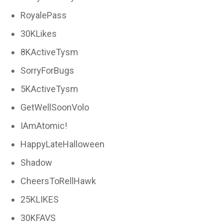
RoyalePass
30KLikes
8KActiveTysm
SorryForBugs
5KActiveTysm
GetWellSoonVolo
IAmAtomic!
HappyLateHalloween
Shadow
CheersToRellHawk
25KLIKES
30KFAVS