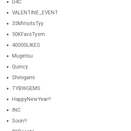
D4C
VALENTINE_EVENT
35MVisitsTyy
50KFavsTysm
40000LIKES
Mugetsu
Quincy
Shinigami
TYBWGEMS
HappyNewYear!!
INC
Soon!!