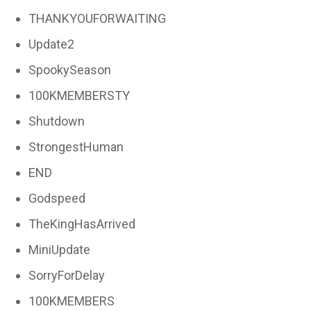
THANKYOUFORWAITING
Update2
SpookySeason
100KMEMBERSTY
Shutdown
StrongestHuman
END
Godspeed
TheKingHasArrived
MiniUpdate
SorryForDelay
100KMEMBERS