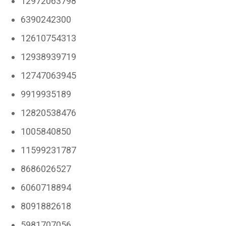
12972063798
6390242300
12610754313
12938939719
12747063945
9919935189
12820538476
1005840850
11599231787
8686026527
6060718894
8091882618
5981707056