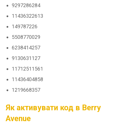
9297286284
11436322613
149787226
5508770029
6238414257
9130631127
11712511561
11436404858
1219668357
Як активувати код в Berry
Avenue