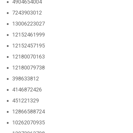
4904654004
7243903012
13006223027
12152461999
12152457195
12180070163
12180079738
398633812
4146872426
451221329
12866588724
10262070935