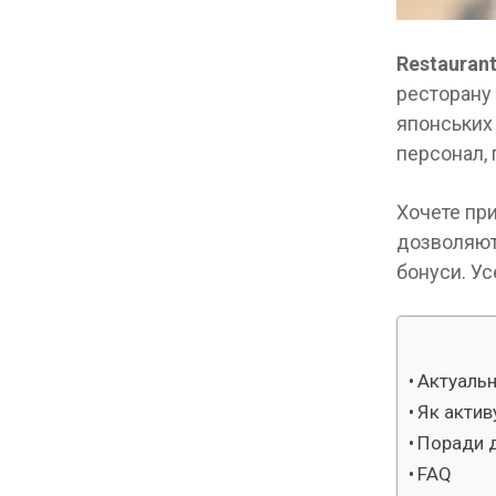
Restaurant
ресторану 
японських 
персонал, 
Хочете пр
дозволяют
бонуси. Ус
Актуальн
Як актив
Поради д
FAQ