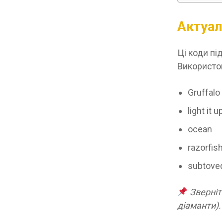
Актуал
Ці коди пі
Використов
Gruffalo
light it u
ocean
razorfi
subtove
Зверніт
діаманти).