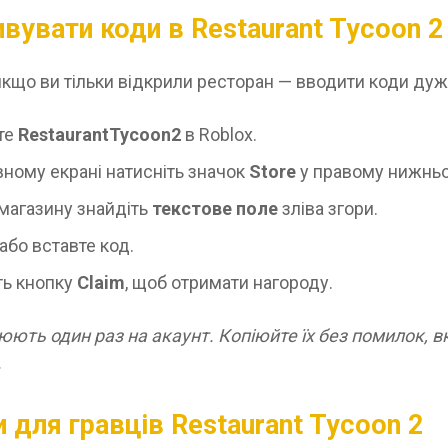
ивувати коди в Restaurant Tycoon 2
якщо ви тільки відкрили ресторан — вводити коди дуж
те
RestaurantTycoon2
в Roblox.
вному екрані натисніть значок
Store
у правому нижньо
магазину знайдіть
текстове поле
зліва згори.
або вставте код.
ть кнопку
Claim
, щоб отримати нагороду.
ють один раз на акаунт. Копіюйте їх без помилок, 
.
 для гравців Restaurant Tycoon 2