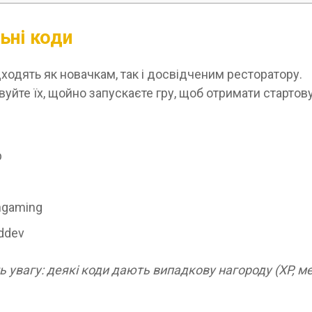
ьні коди
дходять як новачкам, так і досвідченим ресторатору.
уйте їх, щойно запускаєте гру, щоб отримати стартову
p
shgaming
ddev
ь увагу: деякі коди дають випадкову нагороду (XP, ме