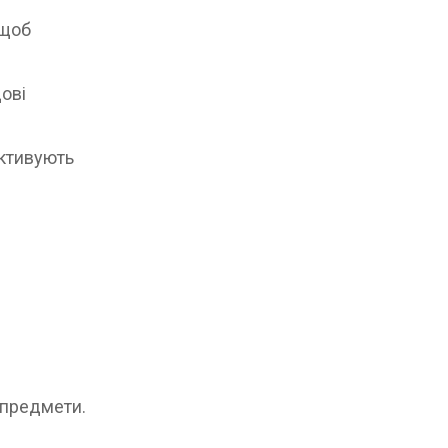
 щоб
ові
активують
 предмети.