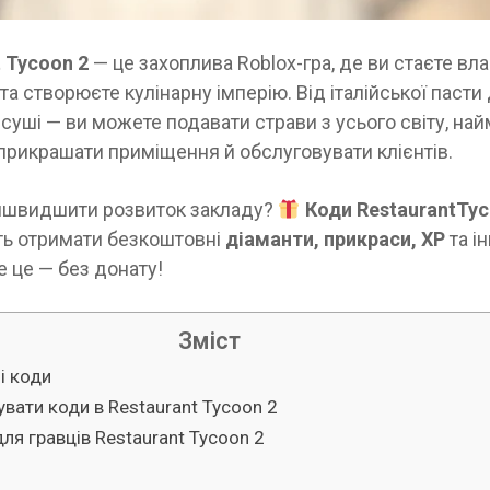
 Tycoon 2
— це захоплива Roblox-гра, де ви стаєте вл
та створюєте кулінарну імперію. Від італійської пасти
суші — ви можете подавати страви з усього світу, на
прикрашати приміщення й обслуговувати клієнтів.
ишвидшити розвиток закладу?
Коди RestaurantTyc
ь отримати безкоштовні
діаманти, прикраси, XP
та і
е це — без донату!
Зміст
і коди
увати коди в Restaurant Tycoon 2
ля гравців Restaurant Tycoon 2