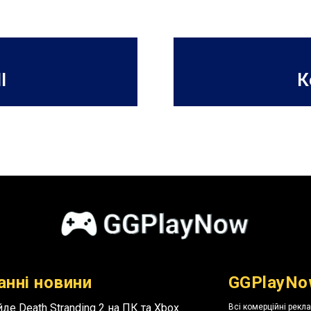
l
К
анні новини
GGPlayNo
де Death Stranding 2 на ПК та Xbox
Всі комерційні рекл