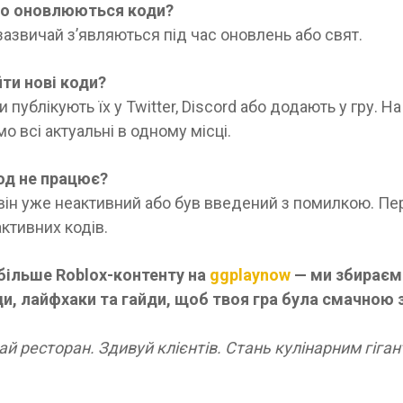
то оновлюються коди?
зазвичай зʼявляються під час оновлень або свят.
ти нові коди?
 публікують їх у Twitter, Discord або додають у гру. Н
о всі актуальні в одному місці.
од не працює?
він уже неактивний або був введений з помилкою. Пе
ктивних кодів.
більше Roblox-контенту на
ggplaynow
— ми збираєм
ди, лайфхаки та гайди, щоб твоя гра була смачною 
й ресторан. Здивуй клієнтів. Стань кулінарним гіган