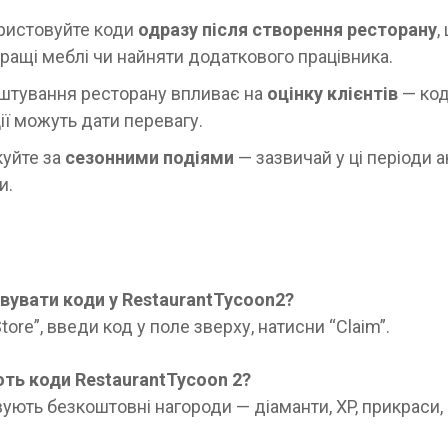
ристовуйте коди
одразу після створення ресторану
,
кращі меблі чи найняти додаткового працівника.
тування ресторану впливає на
оцінку клієнтів
— код
ії можуть дати перевагу.
уйте за
сезонними подіями
— зазвичай у ці періоди 
и.
вувати коди у RestaurantTycoon2?
tore”, введи код у поле зверху, натисни “Claim”.
ь коди RestaurantTycoon 2?
ують безкоштовні нагороди — діаманти, XP, прикраси,