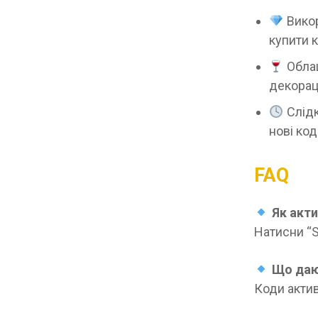
Вико
купити 
Облаш
декорац
Слідк
нові код
FAQ
Як акти
Натисни “S
Що дают
Коди актив