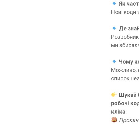
Як час
Нові коди 
Де знай
Розробники
ми збираєм
Чому к
Можливо, 
список неа
Шукай 
робочі ко
кліка.
Прокача