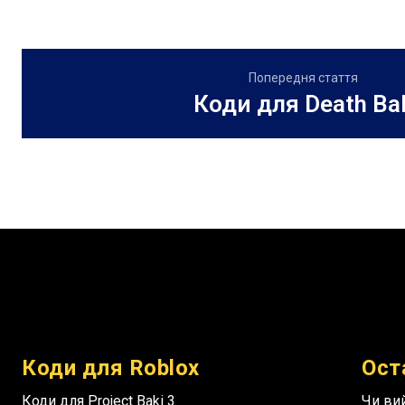
Попередня стаття
Коди для Death Bal
Коди для Roblox
Ост
Коди для Project Baki 3
Чи вий