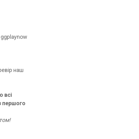
а ggplaynow
ревір наш
о всі
з першого
том!