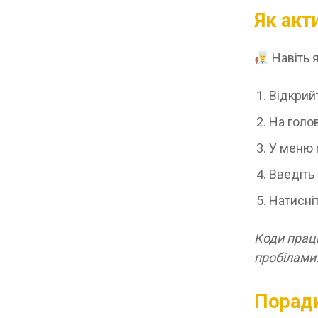
Як акт
Навіть 
Відкрий
На голо
У меню 
Введіть 
Натисні
Коди працю
пробілами
Поради