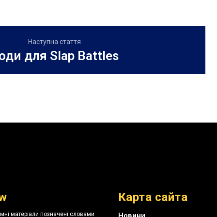
Наступна стаття
оди для Slap Battles
w
Карта сайта
амні матеріали позначені словами
Новини