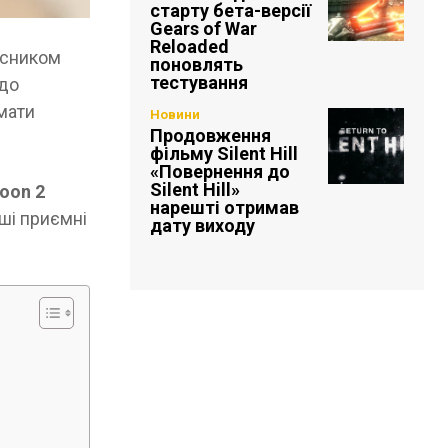
старту бета-версії
Gears of War
Reloaded
асником
поновлять
тестування
 до
ймати
Новини
Продовження
фільму Silent Hill
«Повернення до
Silent Hill»
oon 2
нарешті отримав
нші приємні
дату виходу