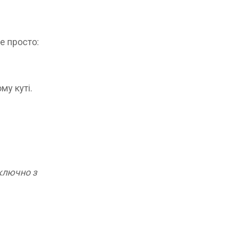
е просто:
му куті.
включно з