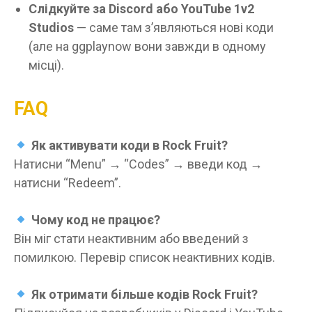
Слідкуйте за Discord або YouTube 1v2
Studios
— саме там зʼявляються нові коди
(але на ggplaynow вони завжди в одному
місці).
FAQ
Як активувати коди в Rock Fruit?
Натисни “Menu” → “Codes” → введи код →
натисни “Redeem”.
Чому код не працює?
Він міг стати неактивним або введений з
помилкою. Перевір список неактивних кодів.
Як отримати більше кодів Rock Fruit?