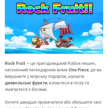
Rock Fruit
— це пригодницький Roblox-екшен,
натхненний легендарним аніме
One Piece
, де ви
вирушаєте у морську подорож, шукаєте
диявольські фрукти
, копаєтеся в піску та
змагаєтеся з босами.
Хочете швидше прокачатися або збільшити свої