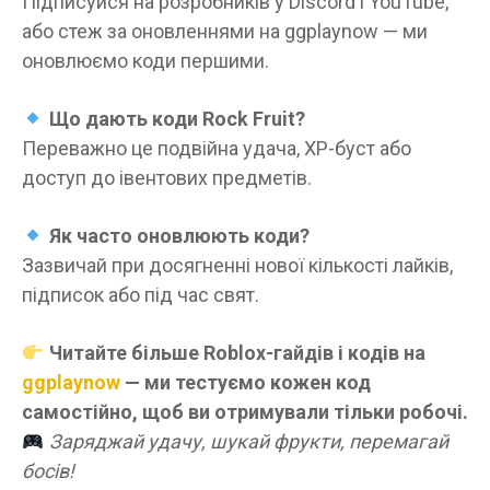
Підписуйся на розробників у Discord і YouTube,
або стеж за оновленнями на ggplaynow — ми
оновлюємо коди першими.
Що дають коди Rock Fruit?
Переважно це подвійна удача, XP-буст або
доступ до івентових предметів.
Як часто оновлюють коди?
Зазвичай при досягненні нової кількості лайків,
підписок або під час свят.
Читайте більше Roblox-гайдів і кодів на
ggplaynow
— ми тестуємо кожен код
самостійно, щоб ви отримували тільки робочі.
Заряджай удачу, шукай фрукти, перемагай
босів!