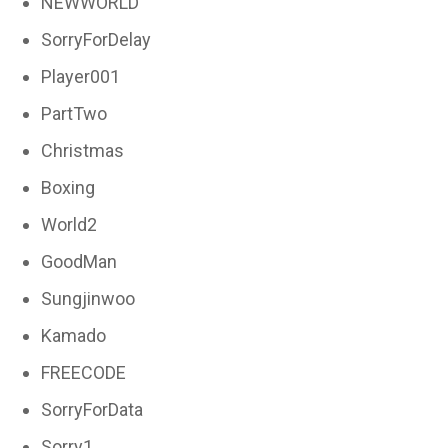
NEWWORLD
SorryForDelay
Player001
PartTwo
Christmas
Boxing
World2
GoodMan
Sungjinwoo
Kamado
FREECODE
SorryForData
Sorry1