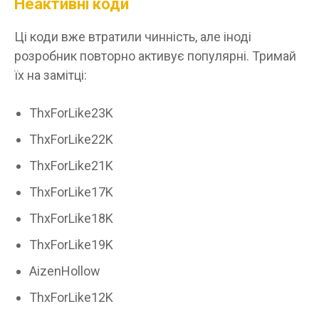
Неактивні коди
Ці коди вже втратили чинність, але іноді
розробник повторно активує популярні. Тримай
їх на замітці:
ThxForLike23K
ThxForLike22K
ThxForLike21K
ThxForLike17K
ThxForLike18K
ThxForLike19K
AizenHollow
ThxForLike12K