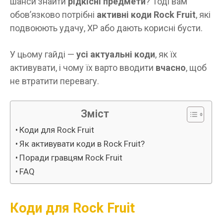
шанси знайти
рідкісні предмети
? Тоді вам
обов’язково потрібні
активні коди Rock Fruit
, які
подвоюють удачу, XP або дають корисні бусти.
У цьому гайді —
усі актуальні коди
, як їх
активувати, і чому їх варто вводити
вчасно
, щоб
не втратити перевагу.
Зміст
Коди для Rock Fruit
Як активувати коди в Rock Fruit?
Поради гравцям Rock Fruit
FAQ
Коди для Rock Fruit