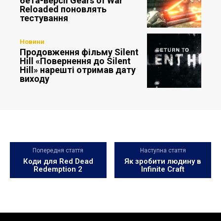
бета-версії Gears of War
Reloaded поновлять
тестування
Новини
Продовження фільму Silent
Hill «Повернення до Silent
Hill» нарешті отримав дату
виходу
Попередня стаття
Наступна стаття
Коди для Red Dead
Як зробити людину в
Redemption 2
Infinite Craft