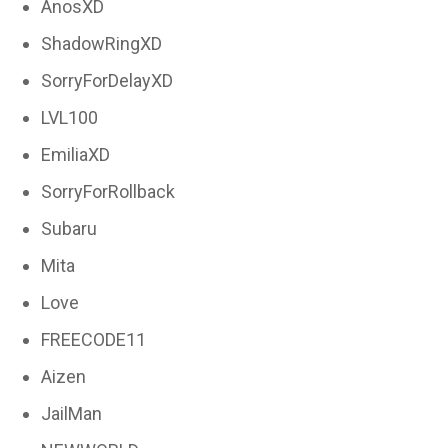
AnosXD
ShadowRingXD
SorryForDelayXD
LVL100
EmiliaXD
SorryForRollback
Subaru
Mita
Love
FREECODE11
Aizen
JailMan