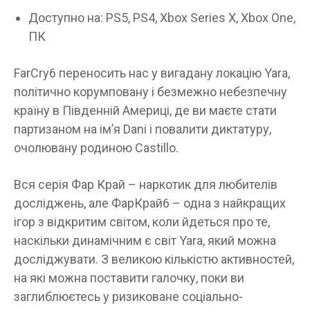
Доступно на: PS5, PS4, Xbox Series X, Xbox One,
ПК
FarCry6 переносить нас у вигадану локацію Yara,
політично корумповану і безмежно небезпечну
країну в Південній Америці, де ви маєте стати
партизаном на ім’я Dani і повалити диктатуру,
очолювану родиною Castillo.
Вся серія Фар Край – наркотик для любителів
досліджень, але ФарКрай6 – одна з найкращих
ігор з відкритим світом, коли йдеться про те,
наскільки динамічним є світ Yara, який можна
досліджувати. З великою кількістю активностей,
на які можна поставити галочку, поки ви
заглиблюєтесь у ризиковане соціально-