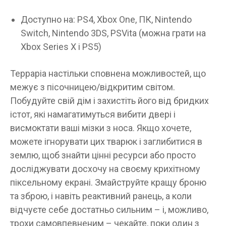
Доступно на: PS4, Xbox One, ПК, Nintendo
Switch, Nintendo 3DS, PSVita (можна грати на
Xbox Series X і PS5)
Терраріа настільки сповнена можливостей, що
межує з пісочницею/відкритим світом.
Побудуйте свій дім і захистіть його від бридких
істот, які намагатимуться вибити двері і
висмоктати ваші мізки з носа. Якщо хочете,
можете ігнорувати цих тварюк і заглибитися в
землю, щоб знайти цінні ресурси або просто
досліджувати досхочу на своєму крихітному
піксельному екрані. Змайструйте кращу броню
та зброю, і навіть реактивний ранець, а коли
відчуєте себе достатньо сильним – і, можливо,
трохи самовпевненим – чекайте, поки один з