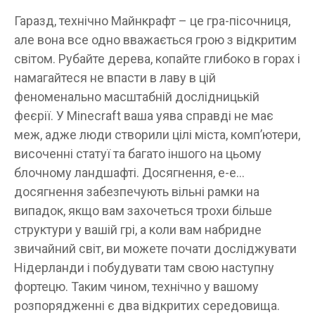
Гаразд, технічно Майнкрафт – це гра-пісочниця,
але вона все одно вважається грою з відкритим
світом. Рубайте дерева, копайте глибоко в горах і
намагайтеся не впасти в лаву в цій
феноменально масштабній дослідницькій
феєрії. У Minecraft ваша уява справді не має
меж, адже люди створили цілі міста, комп’ютери,
височенні статуї та багато іншого на цьому
блочному ландшафті. Досягнення, е-е…
досягнення забезпечують вільні рамки на
випадок, якщо вам захочеться трохи більше
структури у вашій грі, а коли вам набридне
звичайний світ, ви можете почати досліджувати
Нідерланди і побудувати там свою наступну
фортецю. Таким чином, технічно у вашому
розпорядженні є два відкритих середовища.