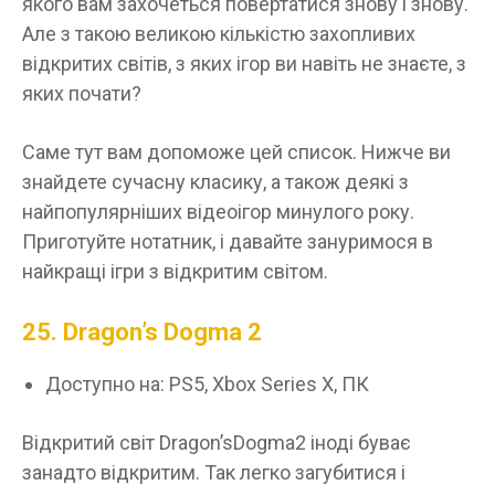
якого вам захочеться повертатися знову і знову.
Але з такою великою кількістю захопливих
відкритих світів, з яких ігор ви навіть не знаєте, з
яких почати?
Саме тут вам допоможе цей список. Нижче ви
знайдете сучасну класику, а також деякі з
найпопулярніших відеоігор минулого року.
Приготуйте нотатник, і давайте зануримося в
найкращі ігри з відкритим світом.
25. Dragon’s Dogma 2
Доступно на: PS5, Xbox Series X, ПК
Відкритий світ Dragon’sDogma2 іноді буває
занадто відкритим. Так легко загубитися і