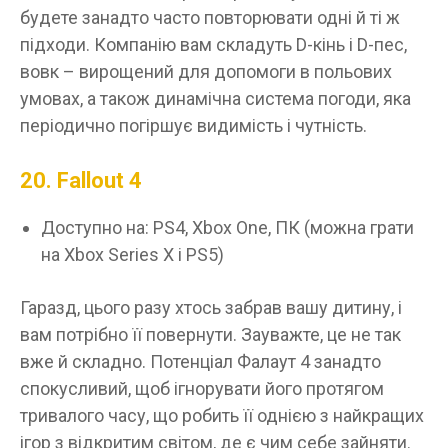
будете занадто часто повторювати одні й ті ж
підходи. Компанію вам складуть D-кінь і D-пес,
вовк – вирощений для допомоги в польових
умовах, а також динамічна система погоди, яка
періодично погіршує видимість і чутність.
20. Fallout 4
Доступно на: PS4, Xbox One, ПК (можна грати
на Xbox Series X і PS5)
Гаразд, цього разу хтось забрав вашу дитину, і
вам потрібно її повернути. Зауважте, це не так
вже й складно. Потенціал Фалаут 4 занадто
спокусливий, щоб ігнорувати його протягом
тривалого часу, що робить її однією з найкращих
ігор з відкритим світом, де є чим себе зайняти.