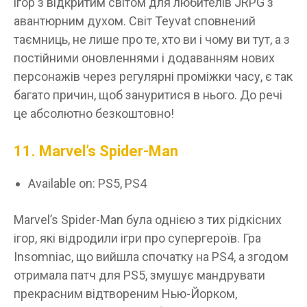
ігор з відкритим світом для любителів JRPG з
авантюрним духом. Світ Teyvat сповнений
таємниць, не лише про те, хто ви і чому ви тут, а з
постійними оновленнями і додаванням нових
персонажів через регулярні проміжки часу, є так
багато причин, щоб зануритися в нього. До речі
це абсолютно безкоштовно!
11. Marvel’s Spider-Man
Available on: PS5, PS4
Marvel’s Spider-Man була однією з тих рідкісних
ігор, які відродили ігри про супергероїв. Гра
Insomniac, що вийшла спочатку на PS4, а згодом
отримала патч для PS5, змушує мандрувати
прекрасним відтвореним Нью-Йорком,