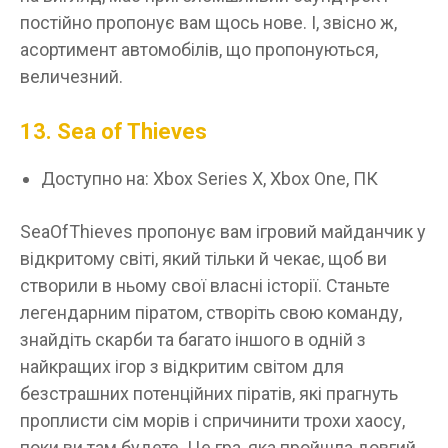
постійно пропонує вам щось нове. І, звісно ж,
асортимент автомобілів, що пропонуються,
величезний.
13. Sea of Thieves
Доступно на: Xbox Series X, Xbox One, ПК
SeaOfThieves пропонує вам ігровий майданчик у
відкритому світі, який тільки й чекає, щоб ви
створили в ньому свої власні історії. Станьте
легендарним піратом, створіть свою команду,
знайдіть скарби та багато іншого в одній з
найкращих ігор з відкритим світом для
безстрашних потенційних піратів, які прагнуть
проплисти сім морів і спричинити трохи хаосу,
поки ви там будете. Це гра, яка пройшла довгий