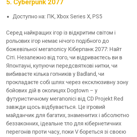
5. Cyberpunk 2077
Доступно на: ПК, Xbox Series X, PS5
Серед найкращих ігор із відкритим світом і
рольових ігор немає нічого подібного до
божевільної мегаполісу Кіберпанк 2077: Найт
Сіті. Незалежно від того, чи відриваєтесь ви в
Японтауні, купуючи передсвяткові нитки, чи
вибиваєте кілька гопників у Badland, чи
прокладаєте собі шлях через ексклюзивну зону
бойових дій в околицях Dogtown – у
футуристичному мегаполісі від CD Projekt Red
завжди щось відбувається. Це ігровий
майданчик для багатих, знаменитих і абсолютно
беззаконних, ідеальне тло для кібернетичних
перегонів проти часу, поки V бореться зі своєю