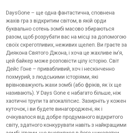
DaysGone – ще одна фантастична, сповнена
жахів гра з відкритим світом, в якій орди
буквально сотень зомбі масово збираються
разом, щоб розрубати вас на місці за допомогою
своїх скреготливих, неживих щелеп. Ви граєте за
Диякона Святого Джона, і хоча це жахливе ім’я,
цей байкер може розповісти цілу історію. Світ
Дейс Гоне – привабливий, хоч і нескінченно
похмурий, з людськими історіями, які
врівноважують жахи зомбі (або фріків, як їх ще
називають). У Days Gone є набагато більше, ніж
хаотичні трупи та апокаліпсис. Зазирніть у кожен
куточок, і ви будете винагороджені, як і
очікувалося від добре продуманого відкритого
світу, здатного конкурувати навіть з найкращими
зомбі-іграми, що вчепилися в його щиколотки.