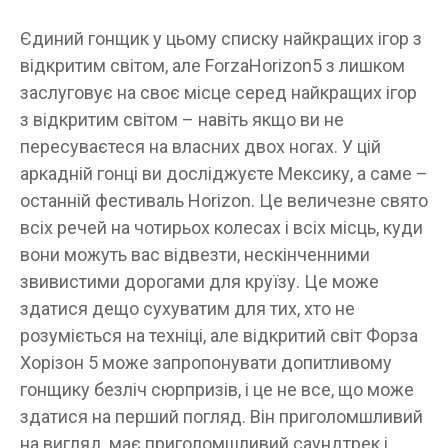
Єдиний гонщик у цьому списку найкращих ігор з
відкритим світом, але ForzaHorizon5 з лишком
заслуговує на своє місце серед найкращих ігор
з відкритим світом – навіть якщо ви не
пересуваєтеся на власних двох ногах. У цій
аркадній гонці ви досліджуєте Мексику, а саме –
останній фестиваль Horizon. Це величезне свято
всіх речей на чотирьох колесах і всіх місць, куди
вони можуть вас відвезти, нескінченними
звивистими дорогами для круїзу. Це може
здатися дещо сухуватим для тих, хто не
розуміється на техніці, але відкритий світ Форза
Хорізон 5 може запропонувати допитливому
гонщику безліч сюрпризів, і це не все, що може
здатися на перший погляд. Він приголомшливий
на вигляд, має приголомшливий саундтрек і