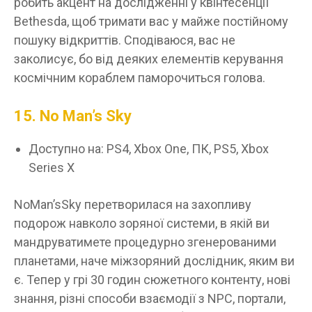
робить акцент на дослідженні у квінтесенції
Bethesda, щоб тримати вас у майже постійному
пошуку відкриттів. Сподіваюся, вас не
заколисує, бо від деяких елементів керування
космічним кораблем паморочиться голова.
15. No Man’s Sky
Доступно на: PS4, Xbox One, ПК, PS5, Xbox
Series X
NoMan’sSky перетворилася на захопливу
подорож навколо зоряної системи, в якій ви
мандруватимете процедурно згенерованими
планетами, наче міжзоряний дослідник, яким ви
є. Тепер у грі 30 годин сюжетного контенту, нові
знання, різні способи взаємодії з NPC, портали,