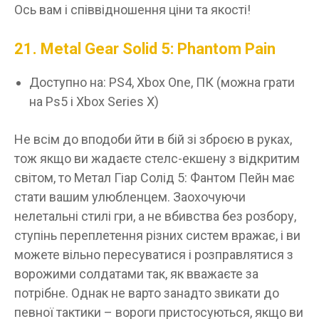
Ось вам і співвідношення ціни та якості!
21. Metal Gear Solid 5: Phantom Pain
Доступно на: PS4, Xbox One, ПК (можна грати
на Ps5 і Xbox Series X)
Не всім до вподоби йти в бій зі зброєю в руках,
тож якщо ви жадаєте стелс-екшену з відкритим
світом, то Метал Гіар Солід 5: Фантом Пейн має
стати вашим улюбленцем. Заохочуючи
нелетальні стилі гри, а не вбивства без розбору,
ступінь переплетення різних систем вражає, і ви
можете вільно пересуватися і розправлятися з
ворожими солдатами так, як вважаєте за
потрібне. Однак не варто занадто звикати до
певної тактики – вороги пристосуються, якщо ви