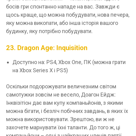
босів гри спонтанно нападе на вас. Завжди є
щось краще, що можна побудувати, нова печера,
яку можна викопати, або інша історія вашого
будинку, яку потрібно побудувати.
23. Dragon Age: Inquisition
Доступно на: PS4, Xbox One, ПК (можна грати
на Xbox Series X і PS5)
Оскільки подорожувати величезним світом
самотужки зовсім не весело, Доагон Ейдж:
Інквізітіон дає вам купу компаньйонів, з якими
можна бігати, і безліч побічних завдань, в яких їх
можна використовувати. Зрештою, ви ж не
захочете марнувати їхні таланти. До того ж, ці
компаньйони – одні з найкращих членів партії.