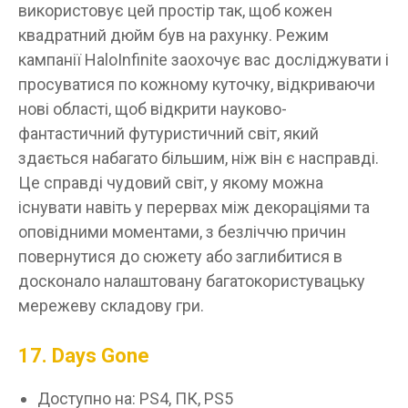
використовує цей простір так, щоб кожен
квадратний дюйм був на рахунку. Режим
кампанії HaloInfinite заохочує вас досліджувати і
просуватися по кожному куточку, відкриваючи
нові області, щоб відкрити науково-
фантастичний футуристичний світ, який
здається набагато більшим, ніж він є насправді.
Це справді чудовий світ, у якому можна
існувати навіть у перервах між декораціями та
оповідними моментами, з безліччю причин
повернутися до сюжету або заглибитися в
досконало налаштовану багатокористувацьку
мережеву складову гри.
17. Days Gone
Доступно на: PS4, ПК, PS5