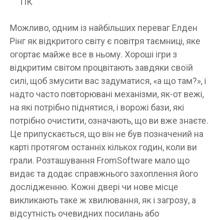
ПК
Можливо, одним із найбільших переваг Елден
Рінг як відкритого світу є повітря таємниці, яке
огортає майже все в ньому. Хороші ігри з
відкритим світом процвітають завдяки своїй
силі, щоб змусити вас задуматися, «а що там?», і
надто часто повторювані механізми, як-от вежі,
на які потрібно піднятися, і ворожі бази, які
потрібно очистити, означають, що ви вже знаєте.
Це припускається, що він не був позначений на
карті протягом останніх кількох годин, коли ви
грали. Розташування FromSoftware мало що
видає та додає справжнього захоплення його
дослідженню. Кожні двері чи нове місце
викликають таке ж хвилювання, як і загрозу, а
відсутність очевидних посилань або