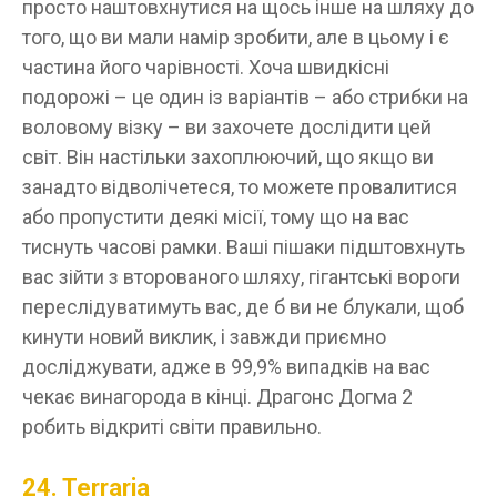
просто наштовхнутися на щось інше на шляху до
того, що ви мали намір зробити, але в цьому і є
частина його чарівності. Хоча швидкісні
подорожі – це один із варіантів – або стрибки на
воловому візку – ви захочете дослідити цей
світ. Він настільки захоплюючий, що якщо ви
занадто відволічетеся, то можете провалитися
або пропустити деякі місії, тому що на вас
тиснуть часові рамки. Ваші пішаки підштовхнуть
вас зійти з второваного шляху, гігантські вороги
переслідуватимуть вас, де б ви не блукали, щоб
кинути новий виклик, і завжди приємно
досліджувати, адже в 99,9% випадків на вас
чекає винагорода в кінці. Драгонс Догма 2
робить відкриті світи правильно.
24. Terraria