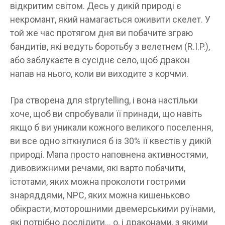
відкритим світом. Десь у дикій природі є
некромант, який намагається оживити скелет. У
той же час протягом дня ви побачите зграю
бандитів, які ведуть боротьбу з велетнем (R.I.P.),
або заблукаєте в сусіднє село, щоб дракон
напав на нього, коли ви виходите з корчми.
Гра створена для stprytelling, і вона настільки
хоче, щоб ви спробували її принади, що навіть
якщо б ви уникали кожного великого поселення,
ви все одно зіткнулися б із 30% її квестів у дикій
природі. Мапа просто наповнена активностями,
дивовижними речами, які варто побачити,
істотами, яких можна проколоти гострими
знаряддями, NPC, яких можна кишеньково
обікрасти, моторошними двемерськими руїнами,
які потрібно дослідити… о, і драконами, з якими