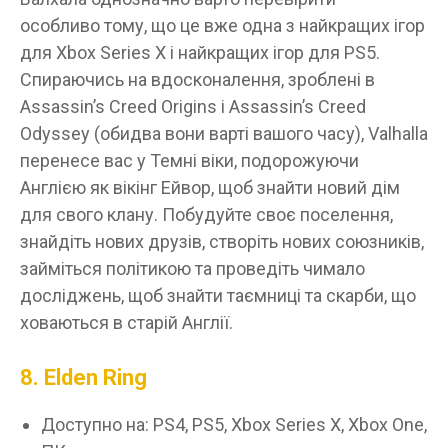
особливо тому, що це вже одна з найкращих ігор
для Xbox Series X і найкращих ігор для PS5.
Спираючись на вдосконалення, зроблені в
Assassin’s Creed Origins і Assassin’s Creed
Odyssey (обидва вони варті вашого часу), Valhalla
перенесе вас у Темні віки, подорожуючи
Англією як вікінг Ейвор, щоб знайти новий дім
для свого клану. Побудуйте своє поселення,
знайдіть нових друзів, створіть нових союзників,
займіться політикою та проведіть чимало
досліджень, щоб знайти таємниці та скарби, що
ховаються в старій Англії.
8. Elden Ring
Доступно на: PS4, PS5, Xbox Series X, Xbox One,