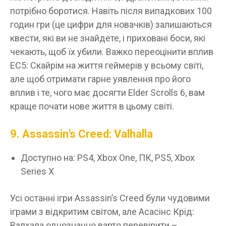
потрібно боротися. Навіть після випадкових 100
годин гри (це цифри для новачків) залишаються
квести, які ви не знайдете, і приховані боси, які
чекають, щоб їх убили. Важко переоцінити вплив
ЕС5: Скайрім на життя геймерів у всьому світі,
але щоб отримати гарне уявлення про його
вплив і те, чого має досягти Elder Scrolls 6, вам
краще почати нове життя в цьому світі.
9. Assassin’s Creed: Valhalla
Доступно на: PS4, Xbox One, ПК, PS5, Xbox
Series X
Усі останні ігри Assassin’s Creed були чудовими
іграми з відкритим світом, але Асасінс Крід:
Валхала однозначно варто перевірити –