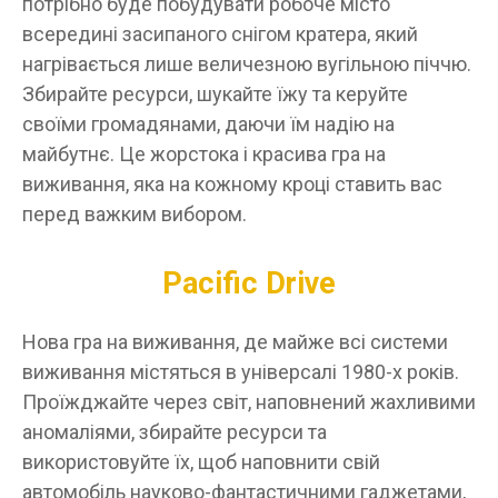
потрібно буде побудувати робоче місто
всередині засипаного снігом кратера, який
нагрівається лише величезною вугільною піччю.
Збирайте ресурси, шукайте їжу та керуйте
своїми громадянами, даючи їм надію на
майбутнє. Це жорстока і красива гра на
виживання, яка на кожному кроці ставить вас
перед важким вибором.
Pacific Drive
Нова гра на виживання, де майже всі системи
виживання містяться в універсалі 1980-х років.
Проїжджайте через світ, наповнений жахливими
аномаліями, збирайте ресурси та
використовуйте їх, щоб наповнити свій
автомобіль науково-фантастичними гаджетами,