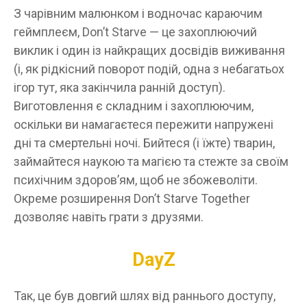
З чарівним малюнком і водночас караючим
геймплеєм, Don’t Starve — це захоплюючий
виклик і один із найкращих досвідів виживання
(і, як рідкісний поворот подій, одна з небагатьох
ігор тут, яка закінчила ранній доступ).
Виготовлення є складним і захоплюючим,
оскільки ви намагаєтеся пережити напружені
дні та смертельні ночі. Бийтеся (і їжте) тварин,
займайтеся наукою та магією та стежте за своїм
психічним здоров’ям, щоб не збожеволіти.
Окреме розширення Don’t Starve Together
дозволяє навіть грати з друзями.
DayZ
Так, це був довгий шлях від раннього доступу,