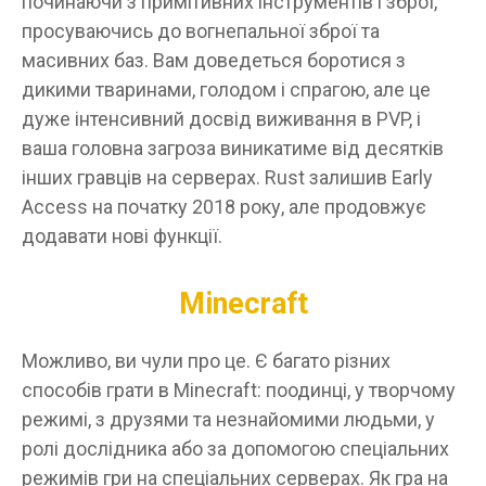
починаючи з примітивних інструментів і зброї,
просуваючись до вогнепальної зброї та
масивних баз. Вам доведеться боротися з
дикими тваринами, голодом і спрагою, але це
дуже інтенсивний досвід виживання в PVP, і
ваша головна загроза виникатиме від десятків
інших гравців на серверах. Rust залишив Early
Access на початку 2018 року, але продовжує
додавати нові функції.
Minecraft
Можливо, ви чули про це. Є багато різних
способів грати в Minecraft: поодинці, у творчому
режимі, з друзями та незнайомими людьми, у
ролі дослідника або за допомогою спеціальних
режимів гри на спеціальних серверах. Як гра на