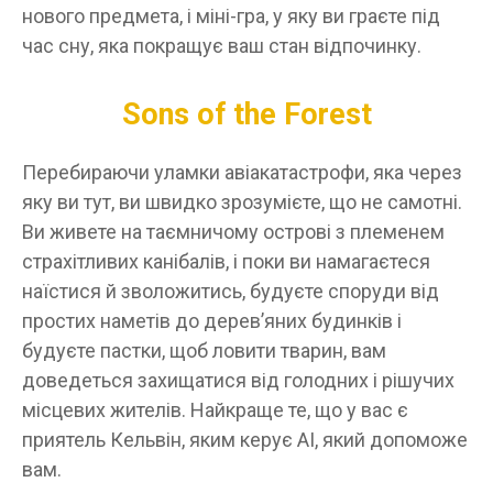
нового предмета, і міні-гра, у яку ви граєте під
час сну, яка покращує ваш стан відпочинку.
Sons of the Forest
Перебираючи уламки авіакатастрофи, яка через
яку ви тут, ви швидко зрозумієте, що не самотні.
Ви живете на таємничому острові з племенем
страхітливих канібалів, і поки ви намагаєтеся
наїстися й зволожитись, будуєте споруди від
простих наметів до дерев’яних будинків і
будуєте пастки, щоб ловити тварин, вам
доведеться захищатися від голодних і рішучих
місцевих жителів. Найкраще те, що у вас є
приятель Кельвін, яким керує AI, який допоможе
вам.