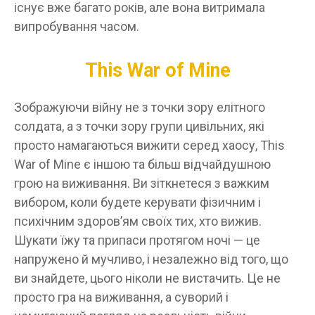
існує вже багато років, але вона витримала
випробування часом.
This War of Mine
Зображуючи війну не з точки зору елітного
солдата, а з точки зору групи цивільних, які
просто намагаються вижити серед хаосу, This
War of Mine є іншою та більш відчайдушною
грою на виживання. Ви зіткнетеся з важким
вибором, коли будете керувати фізичним і
психічним здоров’ям своїх тих, хто вижив.
Шукати їжу та припаси протягом ночі — це
напружено й мучливо, і незалежно від того, що
ви знайдете, цього ніколи не вистачить. Це не
просто гра на виживання, а суворий і