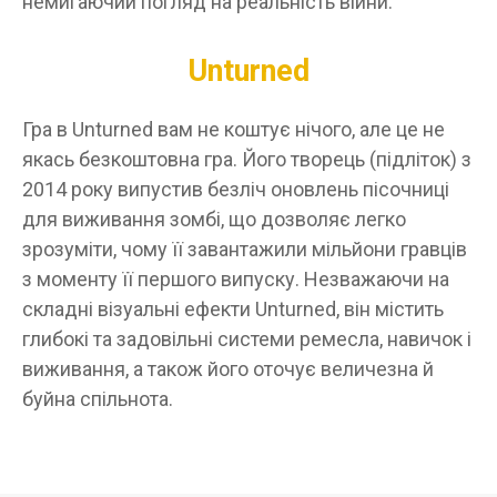
немигаючий погляд на реальність війни.
Unturned
Гра в Unturned вам не коштує нічого, але це не
якась безкоштовна гра. Його творець (підліток) з
2014 року випустив безліч оновлень пісочниці
для виживання зомбі, що дозволяє легко
зрозуміти, чому її завантажили мільйони гравців
з моменту її першого випуску. Незважаючи на
складні візуальні ефекти Unturned, він містить
глибокі та задовільні системи ремесла, навичок і
виживання, а також його оточує величезна й
буйна спільнота.