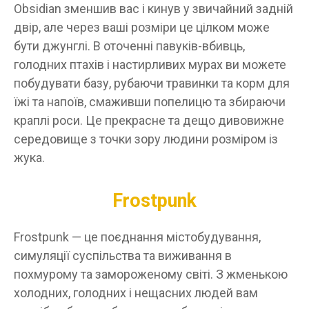
Obsidian зменшив вас і кинув у звичайний задній
двір, але через ваші розміри це цілком може
бути джунглі. В оточенні павуків-вбивць,
голодних птахів і настирливих мурах ви можете
побудувати базу, рубаючи травинки та корм для
їжі та напоїв, смаживши попелицю та збираючи
краплі роси. Це прекрасне та дещо дивовижне
середовище з точки зору людини розміром із
жука.
Frostpunk
Frostpunk — це поєднання містобудування,
симуляції суспільства та виживання в
похмурому та замороженому світі. З жменькою
холодних, голодних і нещасних людей вам