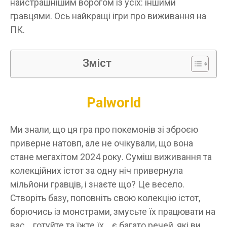
найстрашнішим ворогом із усіх: іншими
гравцями. Ось найкращі ігри про виживання на
ПК.
Зміст
Palworld
Ми знали, що ця гра про покемонів зі зброєю
приверне натовп, але не очікували, що вона
стане мегахітом 2024 року. Суміш виживання та
колекційних істот за одну ніч привернула
мільйони гравців, і знаєте що? Це весело.
Створіть базу, поповніть свою колекцію істот,
борючись із монстрами, змусьте їх працювати на
вас… готуйте та їжте їх… є багато речей, які ви