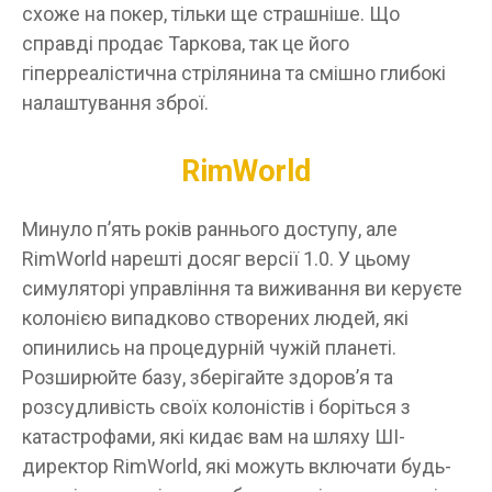
схоже на покер, тільки ще страшніше. Що
справді продає Таркова, так це його
гіперреалістична стрілянина та смішно глибокі
налаштування зброї.
RimWorld
Минуло п’ять років раннього доступу, але
RimWorld нарешті досяг версії 1.0. У цьому
симуляторі управління та виживання ви керуєте
колонією випадково створених людей, які
опинились на процедурній чужій планеті.
Розширюйте базу, зберігайте здоров’я та
розсудливість своїх колоністів і боріться з
катастрофами, які кидає вам на шляху ШІ-
директор RimWorld, які можуть включати будь-