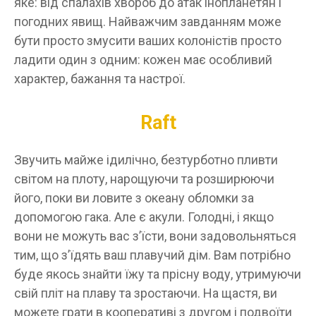
яке: від спалахів хвороб до атак інопланетян і
погодних явищ. Найважчим завданням може
бути просто змусити ваших колоністів просто
ладити один з одним: кожен має особливий
характер, бажання та настрої.
Raft
Звучить майже ідилічно, безтурботно пливти
світом на плоту, нарощуючи та розширюючи
його, поки ви ловите з океану обломки за
допомогою гака. Але є акули. Голодні, і якщо
вони не можуть вас з’їсти, вони задовольняться
тим, що з’їдять ваш плавучий дім. Вам потрібно
буде якось знайти їжу та прісну воду, утримуючи
свій пліт на плаву та зростаючи. На щастя, ви
можете грати в кооперативі з другом і подвоїти