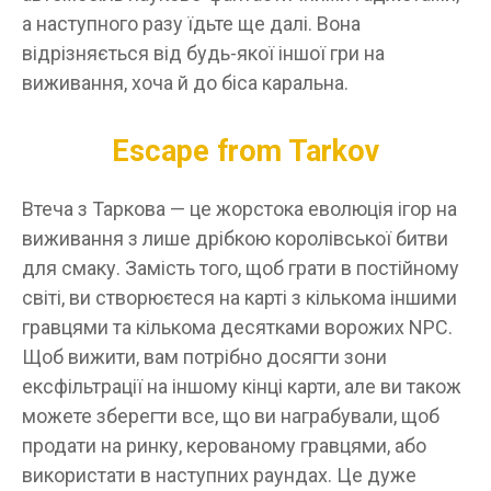
а наступного разу їдьте ще далі. Вона
відрізняється від будь-якої іншої гри на
виживання, хоча й до біса каральна.
Escape from Tarkov
Втеча з Таркова — це жорстока еволюція ігор на
виживання з лише дрібкою королівської битви
для смаку. Замість того, щоб грати в постійному
світі, ви створюєтеся на карті з кількома іншими
гравцями та кількома десятками ворожих NPC.
Щоб вижити, вам потрібно досягти зони
ексфільтрації на іншому кінці карти, але ви також
можете зберегти все, що ви награбували, щоб
продати на ринку, керованому гравцями, або
використати в наступних раундах. Це дуже