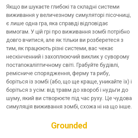
Якщо ви шукаєте глибокі та складні системи
виживання у величезному симуляторі пісочниці,
є лише одна гра, яка справді відповідає
вимогам. У цій грі про виживання зомбі потрібно
довго вчитися, але як тільки ви розберетеся з
тим, як працюють різні системи, вас чекає
нескінченний і захоплюючий виклик у суворому
постапокаліптичному світі. Грабуйте будівлі,
ремісниче спорядження, ферму та рибу,
боріться із зомбі (або, що ще краще, уникайте їх) і
боріться з усім: від травм до хвороб і нудьги до
шуму, який ви створюєте під час руху. Це чудова
симуляція виживання зомбі, схожа ні на що інше.
Grounded