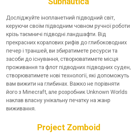
Subnautica
Досліджуйте інопланетний підводний світ,
керуючи своїм підводним човном ручної роботи
крізь таємничі підводні ландшафти. Від
прекрасних коралових рифів до глибоководних
печер і траншей, ви збиратимете ресурси та
засоби до існування, створюватимете місця
проживання та флот підводних підводних суден,
створюватимете нові технології, які допоможуть
вам вижити на глибинах. Важко не порівняти
його з Minecraft, але розробник Unknown Worlds
наклав власну унікальну печатку на жанр
виживання.
Project Zomboid