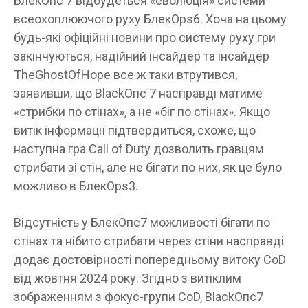
БлекОпс 7 відбудеться «еволюція» системи
всеохоплюючого руху БлекOps6. Хоча на цьому
будь-які офіційні новини про систему руху гри
закінчуються, надійний інсайдер та інсайдер
TheGhostOfHope все ж таки втрутився,
заявивши, що BlackОпс 7 насправді матиме
«стрибки по стінах», а не «біг по стінах». Якщо
витік інформації підтвердиться, схоже, що
наступна гра Call of Duty дозволить гравцям
стрибати зі стін, але не бігати по них, як це було
можливо в БлекOps3.
Відсутність у БлекОпс7 можливості бігати по
стінах та нібито стрибати через стіни насправді
додає достовірності попередньому витоку CoD
від жовтня 2024 року. Згідно з витіклим
зображенням з фокус-групи CoD, BlackОпс7