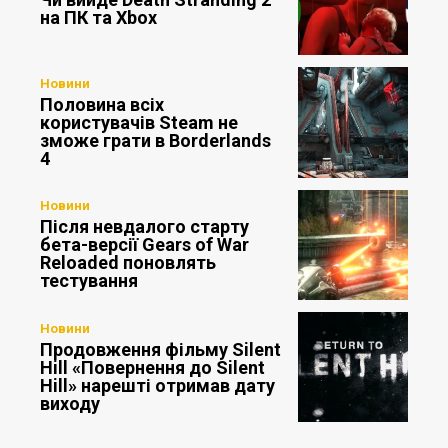
на ПК та Xbox
Новини
Половина всіх
користувачів Steam не
зможе грати в Borderlands
4
Новини
Після невдалого старту
бета-версії Gears of War
Reloaded поновлять
тестування
Новини
Продовження фільму Silent
Hill «Повернення до Silent
Hill» нарешті отримав дату
виходу