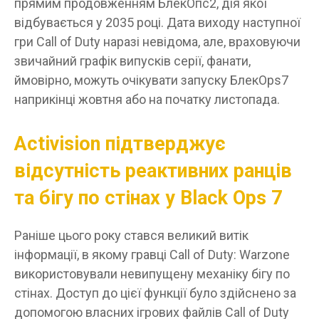
прямим продовженням БлекОпс2, дія якої
відбувається у 2035 році. Дата виходу наступної
гри Call of Duty наразі невідома, але, враховуючи
звичайний графік випусків серії, фанати,
ймовірно, можуть очікувати запуску БлекOps7
наприкінці жовтня або на початку листопада.
Activision підтверджує
відсутність реактивних ранців
та бігу по стінах у Black Ops 7
Раніше цього року стався великий витік
інформації, в якому гравці Call of Duty: Warzone
використовували невипущену механіку бігу по
стінах. Доступ до цієї функції було здійснено за
допомогою власних ігрових файлів Call of Duty