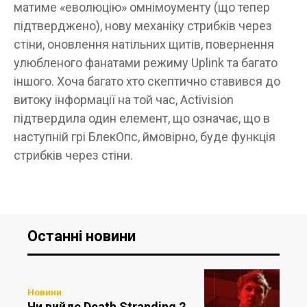
матиме «еволюцію» омнімоументу (що тепер
підтверджено), нову механіку стрибків через
стіни, оновлення натільних щитів, повернення
улюбленого фанатами режиму Uplink та багато
іншого. Хоча багато хто скептично ставився до
витоку інформації на той час, Activision
підтвердила один елемент, що означає, що в
наступній грі БлекОпс, ймовірно, буде функція
стрибків через стіни.
Останні новини
Новини
Чи вийде Death Stranding 2