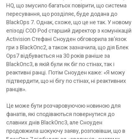
HQ, що змусило багатьох повірити, що система
пересування, що розділяє, буде додана до
BlackOps 7. Однак, схоже, що це не так. У новому
епізоді COD Pod старший директор з комунікацій
Activision Стефані Сноуден обговорила зв’язок
гри з BlackОпс2, а також зазначила, що дія Блек
Ops7 відбувається на 30 років раніше за
BlackОпс3, в якій були як біг по стінах, так і
реактивні ранці. Потім Сноуден каже: «Я можу
підтвердити, що ні бігу по стінах, ні реактивних
ранців».
Це може бути розчаровуючою новиною для
фанатів, які сподіваються повернутися до
славних днів BlackОпс3, але Сноуден
продовжила шокуючу заяву, розповівши, що в