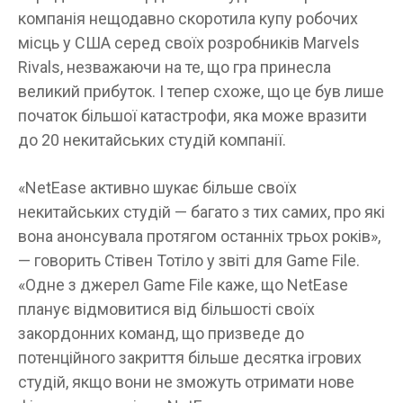
компанія нещодавно скоротила купу робочих
місць у США серед своїх розробників Marvels
Rivals, незважаючи на те, що гра принесла
великий прибуток. І тепер схоже, що це був лише
початок більшої катастрофи, яка може вразити
до 20 некитайських студій компанії.
«NetEase активно шукає більше своїх
некитайських студій — багато з тих самих, про які
вона анонсувала протягом останніх трьох років»,
— говорить Стівен Тотіло у звіті для Game File.
«Одне з джерел Game File каже, що NetEase
планує відмовитися від більшості своїх
закордонних команд, що призведе до
потенційного закриття більше десятка ігрових
студій, якщо вони не зможуть отримати нове