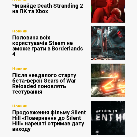
Чи вийде Death Stranding 2
на ПК та Xbox
Новини
Половина всіх
користувачів Steam не
зможе грати в Borderlands
4
Новини
Після невдалого старту
бета-версії Gears of War
Reloaded поновлять
тестування
Новини
Продовження фільму Silent
Hill «Повернення до Silent
Hill» нарешті отримав дату
виходу