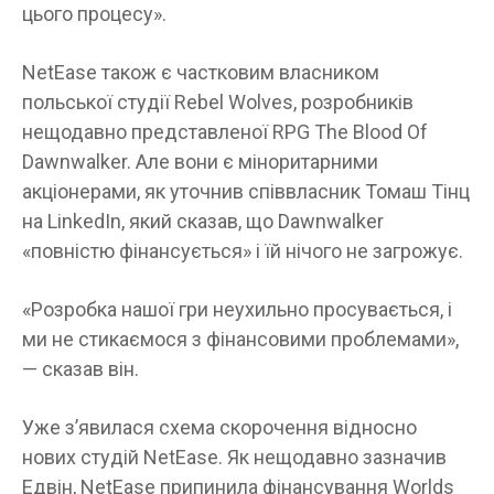
цього процесу».
NetEase також є частковим власником
польської студії Rebel Wolves, розробників
нещодавно представленої RPG The Blood Of
Dawnwalker. Але вони є міноритарними
акціонерами, як уточнив співвласник Томаш Тінц
на LinkedIn, який сказав, що Dawnwalker
«повністю фінансується» і їй нічого не загрожує.
«Розробка нашої гри неухильно просувається, і
ми не стикаємося з фінансовими проблемами»,
— сказав він.
Уже з’явилася схема скорочення відносно
нових студій NetEase. Як нещодавно зазначив
Едвін, NetEase припинила фінансування Worlds