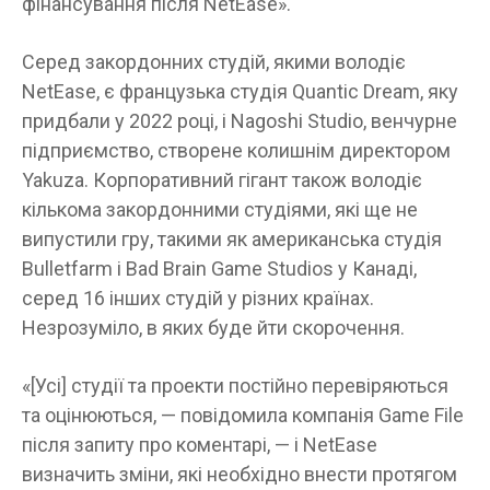
фінансування після NetEase».
Серед закордонних студій, якими володіє
NetEase, є французька студія Quantic Dream, яку
придбали у 2022 році, і Nagoshi Studio, венчурне
підприємство, створене колишнім директором
Yakuza. Корпоративний гігант також володіє
кількома закордонними студіями, які ще не
випустили гру, такими як американська студія
Bulletfarm і Bad Brain Game Studios у Канаді,
серед 16 інших студій у різних країнах.
Незрозуміло, в яких буде йти скорочення.
«[Усі] студії та проекти постійно перевіряються
та оцінюються, — повідомила компанія Game File
після запиту про коментарі, — і NetEase
визначить зміни, які необхідно внести протягом