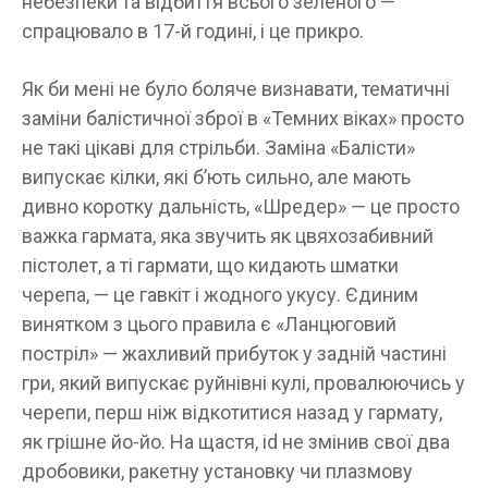
небезпеки та відбиття всього зеленого —
спрацювало в 17-й годині, і це прикро.
Як би мені не було боляче визнавати, тематичні
заміни балістичної зброї в «Темних віках» просто
не такі цікаві для стрільби. Заміна «Балісти»
випускає кілки, які б’ють сильно, але мають
дивно коротку дальність, «Шредер» — це просто
важка гармата, яка звучить як цвяхозабивний
пістолет, а ті гармати, що кидають шматки
черепа, — це гавкіт і жодного укусу. Єдиним
винятком з цього правила є «Ланцюговий
постріл» — жахливий прибуток у задній частині
гри, який випускає руйнівні кулі, провалюючись у
черепи, перш ніж відкотитися назад у гармату,
як грішне йо-йо. На щастя, id не змінив свої два
дробовики, ракетну установку чи плазмову