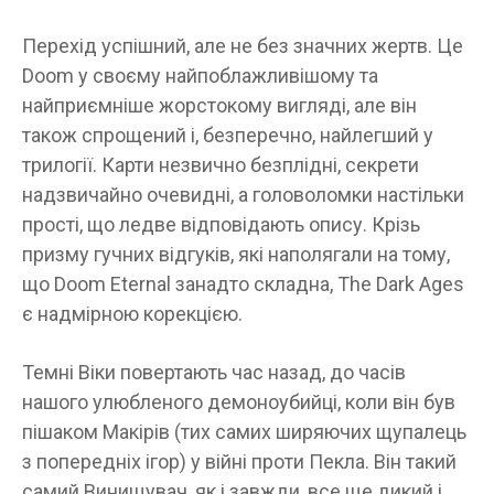
Перехід успішний, але не без значних жертв. Це
Doom у своєму найпоблажливішому та
найприємніше жорстокому вигляді, але він
також спрощений і, безперечно, найлегший у
трилогії. Карти незвично безплідні, секрети
надзвичайно очевидні, а головоломки настільки
прості, що ледве відповідають опису. Крізь
призму гучних відгуків, які наполягали на тому,
що Doom Eternal занадто складна, The Dark Ages
є надмірною корекцією.
Темні Віки повертають час назад, до часів
нашого улюбленого демоноубийці, коли він був
пішаком Макірів (тих самих ширяючих щупалець
з попередніх ігор) у війні проти Пекла. Він такий
самий Винищувач, як і завжди, все ще дикий і