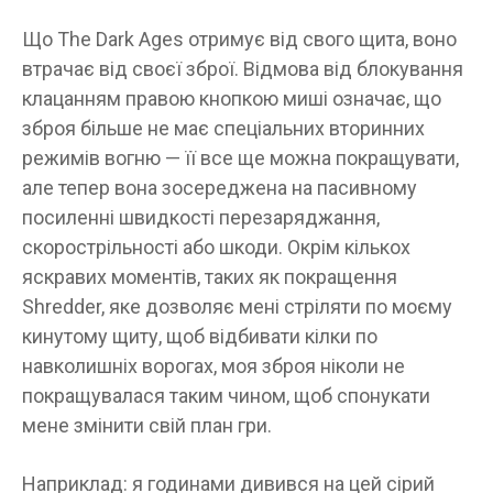
Що The Dark Ages отримує від свого щита, воно
втрачає від своєї зброї. Відмова від блокування
клацанням правою кнопкою миші означає, що
зброя більше не має спеціальних вторинних
режимів вогню — її все ще можна покращувати,
але тепер вона зосереджена на пасивному
посиленні швидкості перезаряджання,
скорострільності або шкоди. Окрім кількох
яскравих моментів, таких як покращення
Shredder, яке дозволяє мені стріляти по моєму
кинутому щиту, щоб відбивати кілки по
навколишніх ворогах, моя зброя ніколи не
покращувалася таким чином, щоб спонукати
мене змінити свій план гри.
Наприклад: я годинами дивився на цей сірий