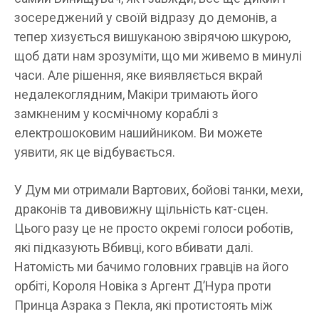
зосереджений у своїй відразу до демонів, а
тепер хизується вишуканою звірячою шкурою,
щоб дати нам зрозуміти, що ми живемо в минулі
часи. Але рішення, яке виявляється вкрай
недалекоглядним, Макіри тримають його
замкненим у космічному кораблі з
електрошоковим нашийником. Ви можете
уявити, як це відбувається.
У Дум ми отримали Вартових, бойові танки, мехи,
драконів та дивовижну щільність кат-сцен.
Цього разу це не просто окремі голоси роботів,
які підказують Вбивці, кого вбивати далі.
Натомість ми бачимо головних гравців на його
орбіті, Короля Новіка з Аргент Д’Нура проти
Принца Азрака з Пекла, які протистоять між