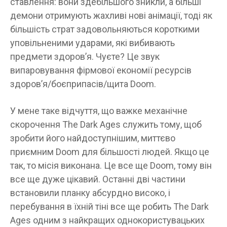
ставлення: вони здебільшого зникли, а більші
демони отримують жахливі нові анімації, тоді як
більшість страт задовольняються короткими
уповільненими ударами, які вибивають
предмети здоров’я. Чуєте? Це звук
випаровування фірмової економії ресурсів
здоров’я/боєприпасів/щита Doom.
У мене таке відчуття, що важке механічне
скорочення The Dark Ages служить тому, щоб
зробити його найдоступнішим, миттєво
приємним Doom для більшості людей. Якщо це
так, то місія виконана. Це все ще Doom, тому він
все ще дуже цікавий. Останні дві частини
встановили планку абсурдно високо, і
перебування в їхній тіні все ще робить The Dark
Ages одним з найкращих однокористувацьких