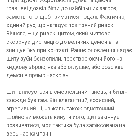
гравцеві дозвіл бігти до найбільших загроз,
замість того, щоб триматися подалі. Фактично,
єдиний рух, що нагадує повітряний ривок
Вічного, – це ривок щитом, який миттєво
скорочує дистанцію до великих демонів та
знищує їжу при контакті. Раннє оновлення надає
щиту зуби бензопили, перетворюючи його на
кидкову зброю, яка або оглушає, або розсікає
демонів прямо наскрізь.
Щит вписується в смертельний танець, ніби він
завжди був там. Він елегантний, корисний,
агресивний… і, на жаль, також однотонний.
Щойно ви можете кинути його, щит закінчує
розвиватися, моя тактика була зафіксована на
весь час кампанії.