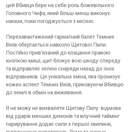
цей Вбивця бере на себе роль божевільного
Головного Чифа, який більш-менш виконує
накази, поки погоджується з місією.
Перезавантажений гарматний балет Темних
Віків обертається навколо Щитової Пили.
Постійно прив’язаний до клацання правою
кнопкою миші, щит блокує всю шкоду спереду
та відправляє зелені снаряди назад до їхніх
відправників. Це унікальна зміна, яка пронизує
кожен аспект Темних Віків, приковуючи Вбивцю
до землі в обмін на виживання.
Я не можу не вихваляти Щитову Пилу: відмова
від ударів менших демонів та влучний таймінг
парирування додає сили з першої хвилини,
підвищуючи жорстокість Дума та даючи