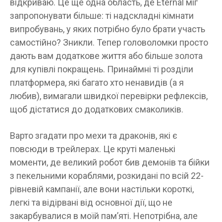
відкриваю. Це ще одна область, де Eternal міг
запропонувати більше: ті надскладні кімнати
випробувань, у яких потрібно було брати участь
самостійно? Зникли. Тепер головоломки просто
дають вам додаткове життя або більше золота
для купівлі покращень. Принаймні ті розділи
платформера, які багато хто ненавидів (а я
любив), вимагали швидкої перевірки рефлексів,
щоб дістатися до додаткових смаколиків.
Варто згадати про мехи та драконів, які є
повсюди в трейлерах. Це круті маленькі
моменти, де великий робот бив демонів та бійки
з пекельними кораблями, розкидані по всій 22-
рівневій кампанії, але вони настільки короткі,
легкі та відірвані від основної дії, що не
закарбувалися в моїй пам’яті. Непотрібна, але