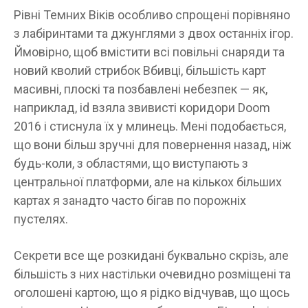
Рівні Темних Віків особливо спрощені порівняно
з лабіринтами та джунглями з двох останніх ігор.
Ймовірно, щоб вмістити всі повільні снаряди та
новий кволий стрибок Вбивці, більшість карт
масивні, плоскі та позбавлені небезпек — як,
наприклад, id взяла звивисті коридори Doom
2016 і стиснула їх у млинець. Мені подобається,
що вони більш зручні для повернення назад, ніж
будь-коли, з областями, що виступають з
центральної платформи, але на кількох більших
картах я занадто часто бігав по порожніх
пустелях.
Секрети все ще розкидані буквально скрізь, але
більшість з них настільки очевидно розміщені та
оголошені картою, що я рідко відчував, що щось