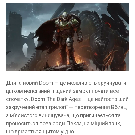
Для id новий Doom — це можливість зруйнувати
цілком непоганий піщаний замок і почати все
спочатку. Doom The Dark Ages — це найгостріший
закручений етап трилогії — перетворення Вбивці
з м’ясистого винищувача, що пригинається та
проноситься повз орди Пекла, на міцний танк,
що врізається щитом у дію.