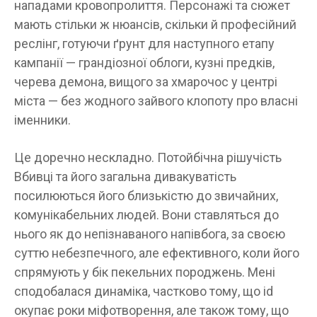
нападами кровопролиття. Персонажі та сюжет
мають стільки ж нюансів, скільки й професійний
реслінг, готуючи ґрунт для наступного етапу
кампанії — грандіозної облоги, кузні предків,
черева демона, вищого за хмарочос у центрі
міста — без жодного зайвого клопоту про власні
іменники.
Це доречно нескладно. Потойбічна рішучість
Вбивці та його загальна дивакуватість
посилюються його близькістю до звичайних,
комунікабельних людей. Вони ставляться до
нього як до непізнаваного напівбога, за своєю
суттю небезпечного, але ефективного, коли його
спрямують у бік пекельних породжень. Мені
сподобалася динаміка, частково тому, що id
окупає роки міфотворення, але також тому, що