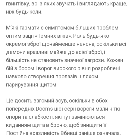
гвинтівку, всі з яких звучать і виглядають краще,
ніж будь-коли.
М’які гармати є симптомом більших проблем
оптимізації «Темних віків». Роль будь-якої
окремої зброї щонайменше неясна, оскільки всі
демони вразливі майже до всієї зброї, і
більшість не становить значної загрози. Кожен
бій з босом і ворог високого рівня розроблені
навколо створення пролазів шляхом
парирування щитом.
Це досить вагомий зсув, оскільки в обох
попередніх Dooms цієї серії вороги мали чіткі
опори та слабкості, які тут замінюються
киданням щита в броню, щоб знищити її.
Постійна вразливість Вбивці раніше означала,