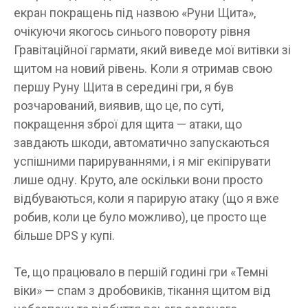
екран покращень під назвою «Руни Щита»,
очікуючи якогось синього повороту рівня
Гравітаційної гармати, який виведе мої витівки зі
щитом на новий рівень. Коли я отримав свою
першу Руну Щита в середині гри, я був
розчарований, виявив, що це, по суті,
покращення зброї для щита — атаки, що
завдають шкоди, автоматично запускаються
успішними парируваннями, і я міг екіпірувати
лише одну. Круто, але оскільки вони просто
відбуваються, коли я парирую атаку (що я вже
робив, коли це було можливо), це просто ще
більше DPS у купі.
Те, що працювало в першій годині гри «Темні
віки» — спам з дробовиків, тікання щитом від