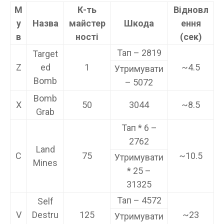
М
К-ть
Відновл
у
Назва
майстер
Шкода
ення
в
ності
(сек)
Тап – 2819
Target
Z
ed
1
~4.5
Утримувати
Bomb
– 5072
Bomb
X
50
3044
~8.5
Grab
Тап * 6 –
2762
Land
C
75
~10.5
Утримувати
Mines
* 25 –
31325
Тап – 4572
Self
V
Destru
125
~23
Утримувати