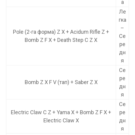
а
Ле
гка
–
Pole (2-га форма) Z X + Acidum Rifle Z +
Се
Bomb Z F X + Death Step C Z X
ре
дн
я
Се
ре
Bomb Z X F V (тап) + Saber Z X
дн
я
Се
Electric Claw C Z + Yama X + Bomb Z F X +
ре
Electric Claw X
дн
я