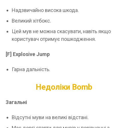
Надзвичайно висока шкода.
Великий хітбокс.
Цей мув не можна скасувати, навіть якщо
користувач отримує пошкодження.
[F] Explosive Jump
Гарна дальність.
Недоліки Bomb
Загальні
Відсутні муви на великі відстані.
Має довгі старти для мувів у порівнянні з