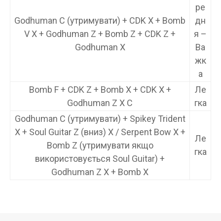
ре
Godhuman C (утримувати) + CDK X + Bomb
дн
V X + Godhuman Z + Bomb Z + CDK Z +
я –
Godhuman X
Ва
жк
а
Bomb F + CDK Z + Bomb X + CDK X +
Ле
Godhuman Z X C
гка
Godhuman C (утримувати) + Spikey Trident
X + Soul Guitar Z (вниз) X / Serpent Bow X +
Ле
Bomb Z (утримувати якщо
гка
використовується Soul Guitar) +
Godhuman Z X + Bomb X