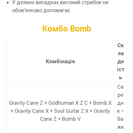
У деяких випадках високий стрибок не
обов’язково допомагає.
Комбо Bomb
Ск
ла
Комбінація
дн
іст
ь
Се
ре
Gravity Cane Z + Godhuman X Z C + Bomb X
дн
+ Gravity Cane X + Soul Guitar Z X + Gravity
я –
Cane Z + Bomb V
Ва
жк