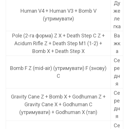
Ду
Human V4 + Human V3 + Bomb V
же
(утримувати)
ле
гка
Pole (2-га форма) Z X + Death Step C Z +
Ва
Acidum Rifle Z + Death Step M1 (1-2) +
жк
Bomb X + Death Step X
а
Се
Bomb F Z (mid-air) (утримувати) F (знову)
ре
C
дн
я
Се
Gravity Cane Z + Bomb X + Godhuman Z +
ре
Gravity Cane X + Godhuman C
дн
(утримувати) + Godhuman X (тап)
я
Се