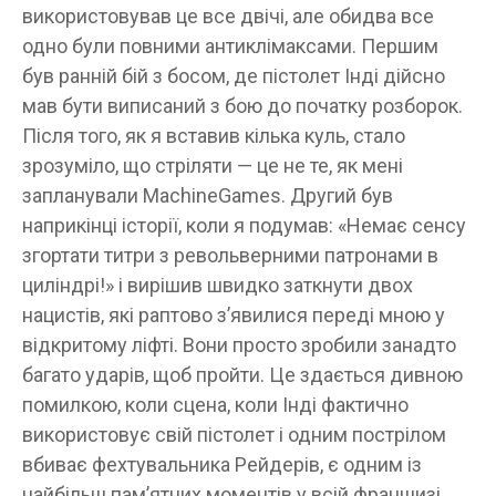
використовував це все двічі, але обидва все
одно були повними антиклімаксами. Першим
був ранній бій з босом, де пістолет Інді дійсно
мав бути виписаний з бою до початку розборок.
Після того, як я вставив кілька куль, стало
зрозуміло, що стріляти — це не те, як мені
запланували MachineGames. Другий був
наприкінці історії, коли я подумав: «Немає сенсу
згортати титри з револьверними патронами в
циліндрі!» і вирішив швидко заткнути двох
нацистів, які раптово з’явилися переді мною у
відкритому ліфті. Вони просто зробили занадто
багато ударів, щоб пройти. Це здається дивною
помилкою, коли сцена, коли Інді фактично
використовує свій пістолет і одним пострілом
вбиває фехтувальника Рейдерів, є одним із
найбільш пам’ятних моментів у всій франшизі