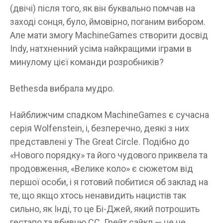
(двічі) після того, як він буквально помчав на
заході сонця, було, ймовірно, поганим вибором.
Але мати змогу MachineGames створити досвід
Indy, натхненний усіма найкращими іграми в
минулому цієї команди розробників?
Bethesda вибрала мудро.
Найближчим спадком MachineGames є сучасна
серія Wolfenstein, і, безперечно, деякі з них
представлені у The Great Circle. Подібно до
«Нового порядку» та його чудового приквела та
продовження, «Велике коло» є сюжетом від
першої особи, і я готовий побитися об заклад на
те, що якщо хтось ненавидить нацистів так
сильно, як Інді, то це Бі-Джей, який потрошить
гестапо та вбивцю СС. Грейт сайкл — це не