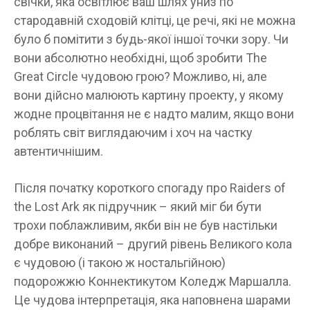
свічки, яка освітлює ваш шлях униз по
стародавній сходовій клітці, це речі, які не можна
було б помітити з будь-якої іншої точки зору. Чи
вони абсолютно необхідні, щоб зробити The
Great Circle чудовою грою? Можливо, ні, але
вони дійсно малюють картину проекту, у якому
жодне процвітання не є надто малим, якщо вони
роблять світ виглядаючим і хоч на частку
автентичнішим.
Після початку короткого спогаду про Raiders of
the Lost Ark як підручник – який міг би бути
трохи поблажливим, якби він не був настільки
добре виконаний – другий рівень Великого кола
є чудовою (і такою ж ностальгійною)
подорожжю Коннектикутом Коледж Маршалла.
Це чудова інтерпретація, яка наповнена шарами