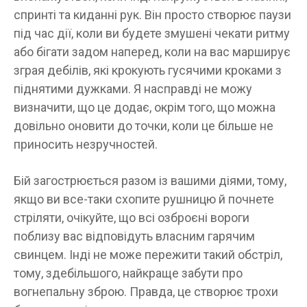
спринті та киданні рук. Він просто створює паузи
під час дії, коли ви будете змушені чекати ритму
або бігати задом наперед, коли на вас марширує
зграя дебілів, які крокують гусячими кроками з
піднятими дужками. Я насправді не можу
визначити, що це додає, окрім того, що можна
довільно оновити до точки, коли це більше не
приносить незручностей.
Бій загострюється разом із вашими діями, тому,
якщо ви все-таки схопите рушницю й почнете
стріляти, очікуйте, що всі озброєні вороги
поблизу вас відповідуть власним гарячим
свинцем. Інді не може пережити такий обстріл,
тому, здебільшого, найкраще забути про
вогнепальну зброю. Правда, це створює трохи