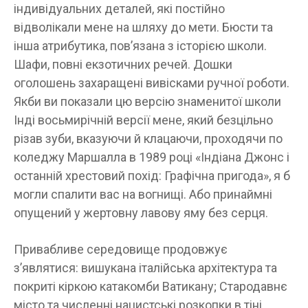
індивідуальних деталей, які постійно
відволікали мене на шляху до мети. Бюсти та
інша атрибутика, пов’язана з історією школи.
Шафи, повні екзотичних речей. Дошки
оголошень захаращені вивісками ручної роботи.
Якби ви показали цю версію знаменитої школи
Інді восьмирічній версії мене, який безцільно
різав зуби, вказуючи й клацаючи, проходячи по
коледжу Маршалла в 1989 році «Індіана Джонс і
останній хрестовий похід: Графічна пригода», я б
могли спалити вас на вогнищі. Або принаймні
опущений у жертовну лавову яму без серця.
Привабливе середовище продовжує
з’являтися: вишукана італійська архітектура та
покриті кіркою катакомби Ватикану; Стародавнє
місто та численні нацистські розкопки в тіні