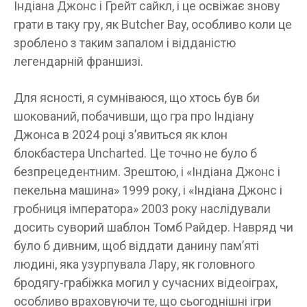
Індіана Джонс і Грейт сайкл, і це освіжає знову
грати в таку гру, як Butcher Bay, особливо коли це
зроблено з таким запалом і відданістю
легендарній франшизі.
Для ясності, я сумніваюся, що хтось був би
шокований, побачивши, що гра про Індіану
Джонса в 2024 році з’явиться як клон
блокбастера Uncharted. Це точно не було б
безпрецедентним. Зрештою, і «Індіана Джонс і
пекельна машина» 1999 року, і «Індіана Джонс і
гробниця імператора» 2003 року наслідували
досить суворий шаблон Томб Райдер. Навряд чи
було б дивним, щоб віддати данину пам’яті
людині, яка узурпувала Лару, як головного
бродягу-грабіжка могил у сучасних відеоіграх,
особливо враховуючи те, що сьогоднішні ігри