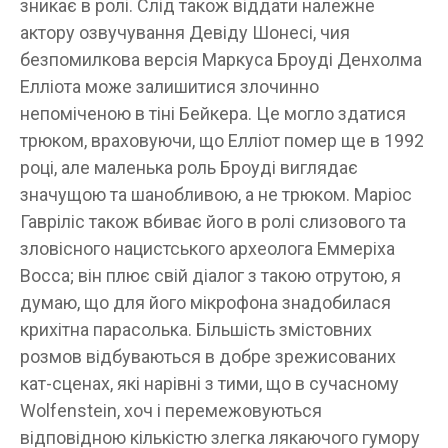
зникає в ролі. Слід також віддати належне
актору озвучування Девіду Шонесі, чия
безпомилкова версія Маркуса Броуді Денхолма
Елліота може залишитися злочинно
непоміченою в тіні Бейкера. Це могло здатися
трюком, враховуючи, що Елліот помер ще в 1992
році, але маленька роль Броуді виглядає
значущою та шанобливою, а не трюком. Маріос
Гавріліс також вбиває його в ролі слизового та
зловісного нацистського археолога Еммеріха
Восса; він плює свій діалог з такою отрутою, я
думаю, що для його мікрофона знадобилася
крихітна парасолька. Більшість змістовних
розмов відбуваються в добре зрежисованих
кат-сценах, які нарівні з тими, що в сучасному
Wolfenstein, хоч і перемежовуються
відповідною кількістю злегка лякаючого гумору