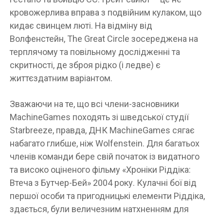
кровожерлива вправа з подвійним кулаком, що
кидає свинцем люті. На відміну від
Волфенстейн, The Great Circle зосереджена на
терплячому та повільному дослідженні та
скритності, де зброя рідко (і ледве) є
життєздатним варіантом.
Зважаючи на те, що всі члени-засновники
MachineGames походять зі шведської студії
Starbreeze, правда, ДНК MachineGames сягає
набагато глибше, ніж Wolfenstein. Для багатьох
членів команди бере свій початок із видатного
та високо оціненого фільму «Хроніки Ріддіка:
Втеча з Бутчер-Бей» 2004 року. Кулачні бої від
першої особи та пригодницькі елементи Ріддіка,
здається, були величезним натхненням для