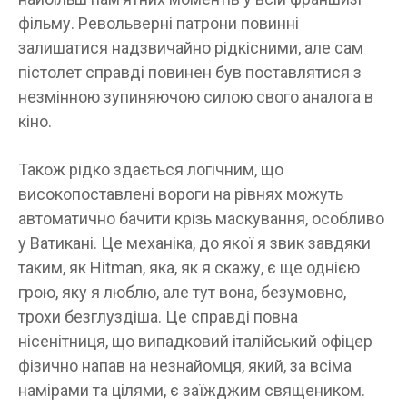
фільму. Револьверні патрони повинні
залишатися надзвичайно рідкісними, але сам
пістолет справді повинен був поставлятися з
незмінною зупиняючою силою свого аналога в
кіно.
Також рідко здається логічним, що
високопоставлені вороги на рівнях можуть
автоматично бачити крізь маскування, особливо
у Ватикані. Це механіка, до якої я звик завдяки
таким, як Hitman, яка, як я скажу, є ще однією
грою, яку я люблю, але тут вона, безумовно,
трохи безглуздіша. Це справді повна
нісенітниця, що випадковий італійський офіцер
фізично напав на незнайомця, який, за всіма
намірами та цілями, є заїжджим священиком.