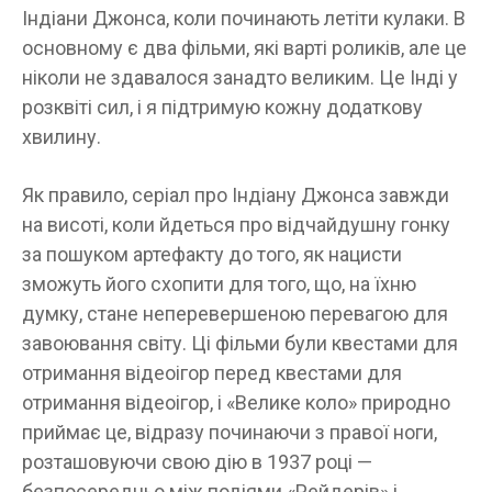
Індіани Джонса, коли починають летіти кулаки. В
основному є два фільми, які варті роликів, але це
ніколи не здавалося занадто великим. Це Інді у
розквіті сил, і я підтримую кожну додаткову
хвилину.
Як правило, серіал про Індіану Джонса завжди
на висоті, коли йдеться про відчайдушну гонку
за пошуком артефакту до того, як нацисти
зможуть його схопити для того, що, на їхню
думку, стане неперевершеною перевагою для
завоювання світу. Ці фільми були квестами для
отримання відеоігор перед квестами для
отримання відеоігор, і «Велике коло» природно
приймає це, відразу починаючи з правої ноги,
розташовуючи свою дію в 1937 році —
безпосередньо між подіями «Рейдерів» і