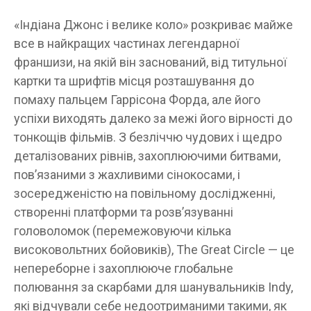
«Індіана Джонс і велике коло» розкриває майже
все в найкращих частинах легендарної
франшизи, на якій він заснований, від титульної
картки та шрифтів місця розташування до
помаху пальцем Гаррісона Форда, але його
успіхи виходять далеко за межі його вірності до
тонкощів фільмів. З безліччю чудових і щедро
деталізованих рівнів, захоплюючими битвами,
пов’язаними з жахливими сінокосами, і
зосередженістю на повільному дослідженні,
створенні платформи та розв’язуванні
головоломок (перемежовуючи кілька
високовольтних бойовиків), The Great Circle — це
непереборне і захоплююче глобальне
полювання за скарбами для шанувальників Indy,
які відчували себе недоотриманими такими, як