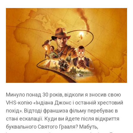
Минуло понад 30 років, відколи я зносив свою
VHS-копію «Індіана Джонс і останній хрестовий
похід». Відтоді франшиза фільму перебуває в
стані ескалації. Куди ви йдете після відкриття
буквального Святого Грааля? Мабуть,