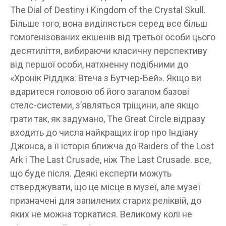
The Dial of Destiny і Kingdom of the Crystal Skull.
Більше того, вона виділяється серед все більш
гомогенізованих екшенів від третьої особи цього
десятиліття, вибираючи класичну перспективу
від першої особи, натхненну подібними до
«Хронік Ріддіка: Втеча з Бутчер-Бей». Якщо ви
вдаритеся головою об його загалом базові
стелс-системи, з’являться тріщини, але якщо
грати так, як задумано, The Great Circle відразу
входить до числа найкращих ігор про Індіану
Джонса, а її історія ближча до Raiders of the Lost
Ark і The Last Crusade, ніж The Last Crusade. все,
що буде після. Деякі експерти можуть
стверджувати, що це місце в музеї, але музеї
призначені для запилених старих реліквій, до
яких не можна торкатися. Великому колі не