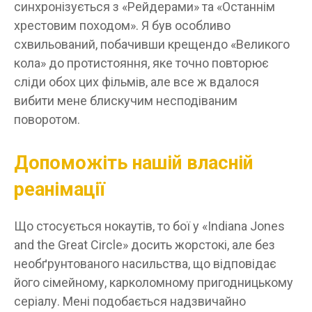
синхронізується з «Рейдерами» та «Останнім
хрестовим походом». Я був особливо
схвильований, побачивши крещендо «Великого
кола» до протистояння, яке точно повторює
сліди обох цих фільмів, але все ж вдалося
вибити мене блискучим несподіваним
поворотом.
Допоможіть нашій власній
реанімації
Що стосується нокаутів, то бої у «Indiana Jones
and the Great Circle» досить жорстокі, але без
необґрунтованого насильства, що відповідає
його сімейному, карколомному пригодницькому
серіалу. Мені подобається надзвичайно