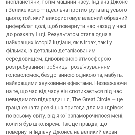
інопланетяни, потім машини часу. Індіана Джонс
і Велике коло — ідеальна протиотрута від усього
цього; той, який використовує власний образний
циферблат долі, щоб повернути нас назад у часі
до розквіту Інді. Результатом стала одна з
найкращих історій Індіани, як в іграх, так і у
фільмах, із детально деталізованим
середовищем, дивовижною атмосферою
розграбування гробниць і розв’язуванням
головоломок, бездоганною оцінкою та, мабуть,
найкращими звуковими ефектами. Незважаючи
на те, що час від часу він спотикається під час
невидимого підкрадання, The Great Circle — це
грандіозна та розкішна пригода для мандрівок
по всьому світу, від якої запаморочилося мені,
коли я був школярем. Так, це правда, що
повернути Індіану Джонса на великий екран