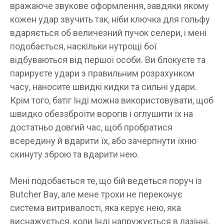
вражаюче звукове оформлення, завдяки якому
кожен удар звучить так, ніби ключка для гольфу
вдаряється об величезний пучок селери, і мені
подобається, наскільки нутрощі бої
відбуваються від першої особи. Ви блокуєте та
парируєте удари з правильним розрахунком
часу, наносите швидкі кидки та сильні удари.
Крім того, батіг Інді можна використовувати, щоб
швидко обеззброїти ворогів і оглушити їх на
достатньо довгий час, щоб пробратися
всередину й вдарити їх, або зачерпнути їхню
скинуту зброю та вдарити нею.
Мені подобається те, що бій ведеться поруч із
Butcher Bay, але мене трохи не переконує
система витривалості, яка керує нею, яка
виснажується, коли Інді напружується в лазінні,