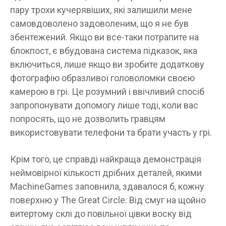
пару трохи кучерявіших, які залишили мене
самовдоволено задоволеним, що я не був
збентежений. Якщо ви все-таки потрапите на
блокпост, є вбудована система підказок, яка
включиться, лише якщо ви зробите додаткову
фотографію образливої ​​головоломки своєю
камерою в грі. Це розумний і ввічливий спосіб
запропонувати допомогу лише тоді, коли вас
попросять, що не дозволить гравцям
використовувати телефони та брати участь у грі.
Крім того, це справді найкраща демонстрація
неймовірної кількості дрібних деталей, якими
MachineGames заповнила, здавалося б, кожну
поверхню у The Great Circle. Від смуг на щойно
витертому склі до повільної цівки воску від