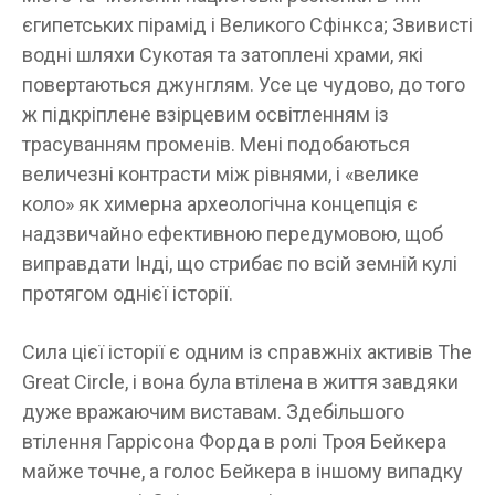
єгипетських пірамід і Великого Сфінкса; Звивисті
водні шляхи Сукотая та затоплені храми, які
повертаються джунглям. Усе це чудово, до того
ж підкріплене взірцевим освітленням із
трасуванням променів. Мені подобаються
величезні контрасти між рівнями, і «велике
коло» як химерна археологічна концепція є
надзвичайно ефективною передумовою, щоб
виправдати Інді, що стрибає по всій земній кулі
протягом однієї історії.
Сила цієї історії є одним із справжніх активів The
Great Circle, і вона була втілена в життя завдяки
дуже вражаючим виставам. Здебільшого
втілення Гаррісона Форда в ролі Троя Бейкера
майже точне, а голос Бейкера в іншому випадку