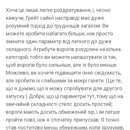
Хоча це лише легке роздратування, і, чесно
кажучи, Грейт сайкл насправді має дуже
розумний підхід до труднощів загалом. Ви
можете зробити набагато більше, ніж просто
змінити один параметр від легкого до дуже
складного. Атрибути ворогів розділені на кілька
категорій, тобто ви можете налаштувати їх так,
щоб ворогів було сильніше, але їх було менше.
Можливо, ви хочете підвищити їхню свідомість,
але зробити їх слабшими за мокрі газети. (Це те,
що я думаю, що я можу спробувати для другого
запуску.) Добре, що ці параметри тут, тому що на
звичайній складності стелс досить простий;
вороги мають досить обмежений зір, і їм легше
пройти повз, ніж я спочатку припускав. Я точно
став поступово менш обережним, коли зрозумів,