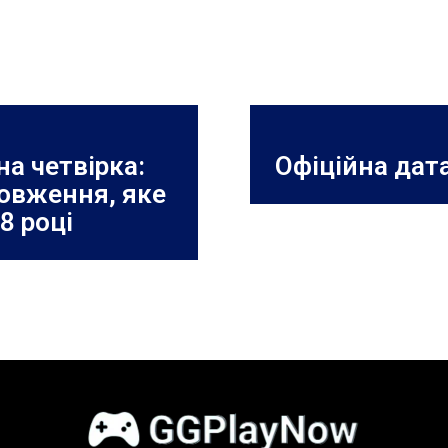
а четвірка:
Офіційна дата
овження, яке
8 році