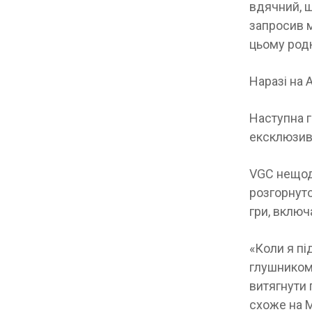
вдячний, щ
запросив м
цьому родю
Наразі на 
Наступна г
ексклюзивн
VGC нещода
розгорнуто
гри, вклю
«Коли я пі
глушником 
витягнути 
схоже на M