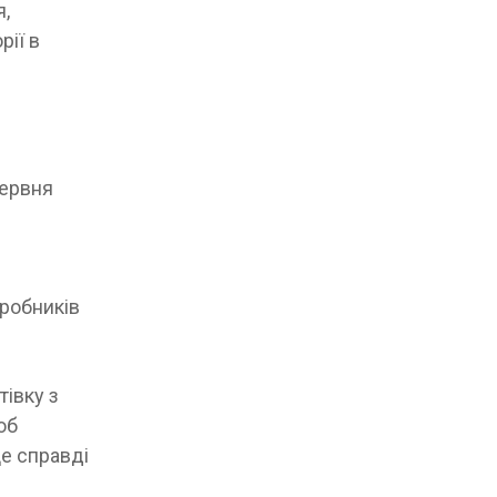
я,
рії в
червня
я
зробників
тівку з
об
це справді