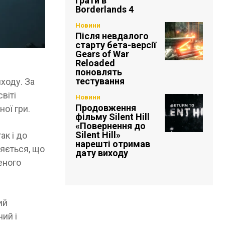
грати в
Borderlands 4
Новини
Після невдалого
старту бета-версії
Gears of War
Reloaded
поновлять
тестування
иходу. За
віті
Новини
Продовження
ної гри.
фільму Silent Hill
«Повернення до
Silent Hill»
ак і до
нарешті отримав
ляється, що
дату виходу
еного
ий
ий і