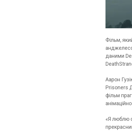
Фільм, яки
анджелессь
даними Dea
DeathStran
Аарон Гузі
Prisoners 
фільм пра
анімаційног
«Я люблю с
прекрасний