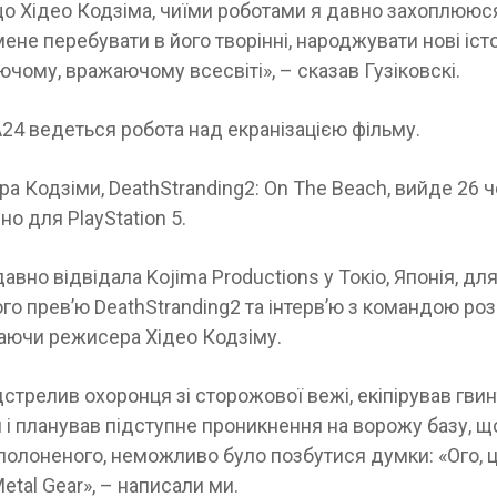
о Хідео Кодзіма, чиїми роботами я давно захоплююс
ене перебувати в його творінні, народжувати нові істо
чому, вражаючому всесвіті», – сказав Гузіковскі.
A24 ведеться робота над екранізацією фільму.
ра Кодзіми, DeathStranding2: On The Beach, вийде 26 
о для PlayStation 5.
вно відвідала Kojima Productions у Токіо, Японія, дл
го прев’ю DeathStranding2 та інтерв’ю з командою ро
чаючи режисера Хідео Кодзіму.
дстрелив охоронця зі сторожової вежі, екіпірував гвин
і планував підступне проникнення на ворожу базу, щ
полоненого, неможливо було позбутися думки: «Ого, 
etal Gear», – написали ми.