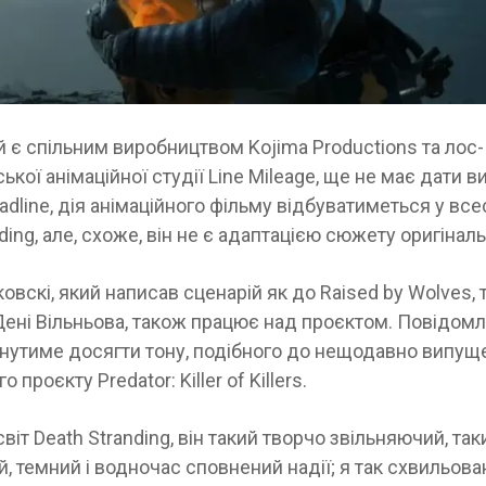
й є спільним виробництвом Kojima Productions та лос-
кої анімаційної студії Line Mileage, ще не має дати в
dline, дія анімаційного фільму відбуватиметься у всес
ding, але, схоже, він не є адаптацією сюжету оригіналь
ковскі, який написав сценарій як до Raised by Wolves, т
Дені Вільньова, також працює над проєктом. Повідом
гнутиме досягти тону, подібного до нещодавно випущ
о проєкту Predator: Killer of Killers.
віт Death Stranding, він такий творчо звільняючий, так
, темний і водночас сповнений надії; я так схвильован