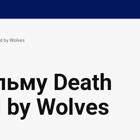
d by Wolves
льму Death
d by Wolves