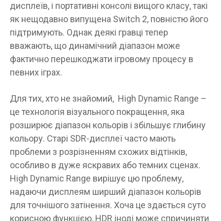
дисплеїв, і портативні консолі вищого класу, такі
як нещодавно випущена Switch 2, повністю його
підтримують. Однак деякі гравці тепер
вважають, що динамічний діапазон може
фактично перешкоджати ігровому процесу в
певних іграх.
Для тих, хто не знайомий, High Dynamic Range –
це технологія візуального покращення, яка
розширює діапазон кольорів і збільшує глибину
кольору. Старі SDR-дисплеї часто мають
проблеми з розрізненням схожих відтінків,
особливо в дуже яскравих або темних сценах.
High Dynamic Range вирішує цю проблему,
надаючи дисплеям ширший діапазон кольорів
для точнішого затінення. Хоча це здається суто
корисною функцією, HDR іноді може спричиняти