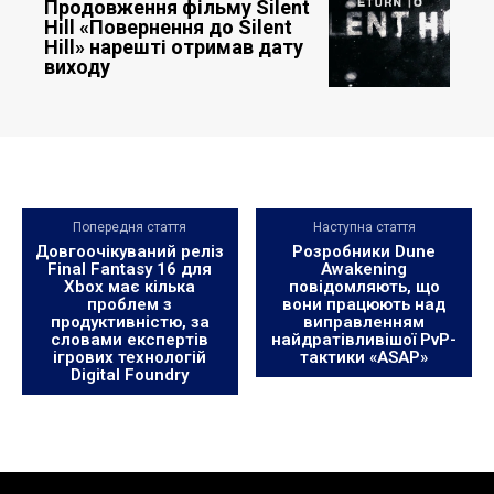
Продовження фільму Silent
Hill «Повернення до Silent
Hill» нарешті отримав дату
виходу
Попередня стаття
Наступна стаття
Довгоочікуваний реліз
Розробники Dune
Final Fantasy 16 для
Awakening
Xbox має кілька
повідомляють, що
проблем з
вони працюють над
продуктивністю, за
виправленням
словами експертів
найдратівливішої PvP-
ігрових технологій
тактики «ASAP»
Digital Foundry