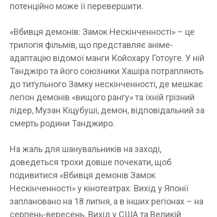
потенційно може її перевершити.
«Вбивця демонів: Замок Нескінченності» – це
трилогія фільмів, що представляє аніме-
адаптацію відомої манги Койохару Готоуге. У ній
Танджіро та його союзники Хашіра потрапляють
до титульного Замку нескінченності, де мешкає
легіон демонів «вищого рангу» та їхній грізний
лідер, Музан Кіцубуші, демон, відповідальний за
смерть родини Танджиро.
На жаль для шанувальників на заході,
доведеться трохи довше почекати, щоб
подивитися «Вбивця демонів Замок
Нескінченності» у кінотеатрах. Вихід у Японії
заплановано на 18 липня, а в інших регіонах – на
серпень-вересень. Вихід у США та Великій