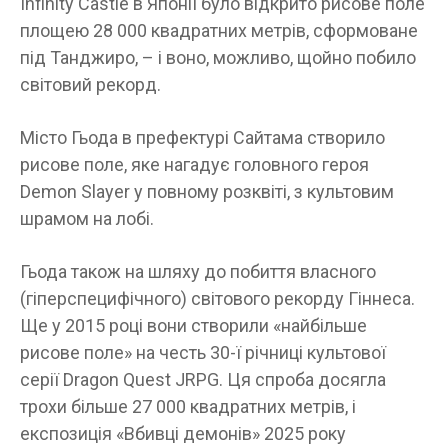
Infinity Castle в Японії було відкрито рисове поле
площею 28 000 квадратних метрів, сформоване
під Танджиро, – і воно, можливо, щойно побило
світовий рекорд.
Місто Гьода в префектурі Сайтама створило
рисове поле, яке нагадує головного героя
Demon Slayer у повному розквіті, з культовим
шрамом на лобі.
Гьода також на шляху до побиття власного
(гіперспецифічного) світового рекорду Гіннеса.
Ще у 2015 році вони створили «найбільше
рисове поле» на честь 30-ї річниці культової
серії Dragon Quest JRPG. Ця спроба досягла
трохи більше 27 000 квадратних метрів, і
експозиція «Вбивці демонів» 2025 року