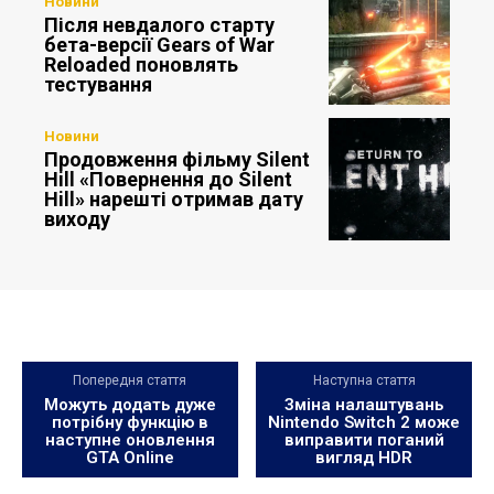
Новини
Після невдалого старту
бета-версії Gears of War
Reloaded поновлять
тестування
Новини
Продовження фільму Silent
Hill «Повернення до Silent
Hill» нарешті отримав дату
виходу
Попередня стаття
Наступна стаття
Можуть додать дуже
Зміна налаштувань
потрібну функцію в
Nintendo Switch 2 може
наступне оновлення
виправити поганий
GTA Online
вигляд HDR