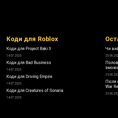
Коди для Roblox
Ост
Коди для Project Baki 3
Чи вий
14.07.2025
25.06.20
Коди для Bad Business
Полов
зможе 
14.07.2025
23.06.20
Коди для Driving Empire
Після 
14.07.2025
War R
Коди для Creatures of Sonaria
23.06.20
14.07.2025