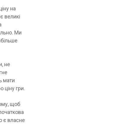
іну на
є великі
а
ільно. Ми
йбільше
, не
гне
ь мати
 ціну гри.
ому, щоб
початкова
о є власне