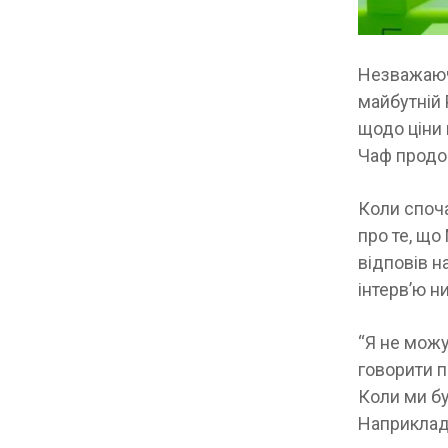
Незважаючи
майбутній 
щодо ціни 
Чаф продов
Коли споча
про те, що
відповів н
інтерв’ю н
“Я не можу
говорити п
Коли ми бу
Наприклад,