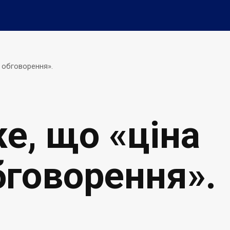
 обговорення».
е, що «ціна
бговорення».