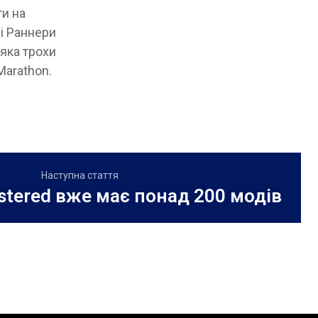
ти на
ні Раннери
 яка трохи
Marathon.
Наступна стаття
astered вже має понад 200 модів