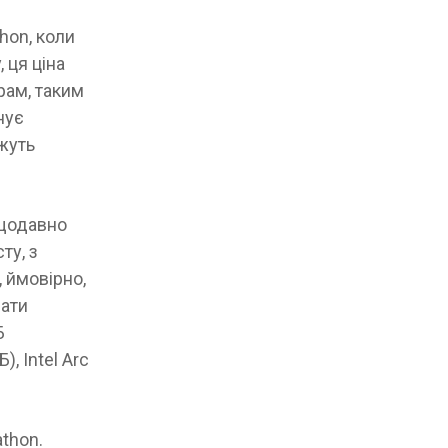
hon, коли
 ця ціна
рам, таким
нує
ожуть
ещодавно
ту, з
, ймовірно,
мати
Б
), Intel Arc
thon.