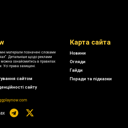
w
Карта сайта
амні матеріали позначені словами
Новини
іал". Детальніше щодо реклами
Огляди
я можна ознайомитись в правилах
. Усі права захищені.
Гайди
тування сайтом
Поради та підказки
денційності сайту
gplaynow.com
ах