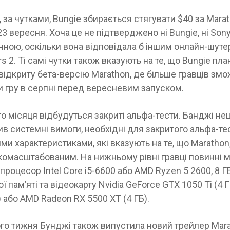
 за чутками, Bungie збирається стягувати $40 за Marat
23 вересня. Хоча це не підтверджено ні Bungie, ні Sony,
ічною, оскільки вона відповідала б іншим онлайн-шуте
rs 2. Ті самі чутки також вказують на те, що Bungie пла
відкриту бета-версію Marathon, де більше гравців зм
 гру в серпні перед вересневим запуском.
о місяця відбудуться закриті альфа-тести. Банджі н
 системні вимоги, необхідні для закритого альфа-тес
ми характеристиками, які вказують на те, що Marathon
омасштабованим. На нижньому рівні гравці повинні 
процесор Intel Core i5-6600 або AMD Ryzen 5 2600, 8 Г
 пам’яті та відеокарту Nvidia GeForce GTX 1050 Ti (4 ГБ
) або AMD Radeon RX 5500 XT (4 ГБ).
го тижня Бунджі також випустила новий трейлер Mara