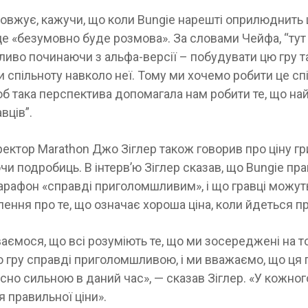
вжує, кажучи, що коли Bungie нарешті оприлюднить ц
е «безумовно буде розмова». За словами Чейфа, “тут 
бливо починаючи з альфа-версії – побудувати цю гру т
 спільноту навколо неї. Тому ми хочемо робити це сп
б така перспектива допомагала нам робити те, що на
вців”.
ектор Marathon Джо Зіглер також говорив про ціну гри
и подробиць. В інтерв’ю Зіглер сказав, що Bungie пра
арафон «справді приголомшливим», і що гравці можут
лення про те, що означає хороша ціна, коли йдеться про
аємося, що всі розуміють те, що ми зосереджені на т
 гру справді приголомшливою, і ми вважаємо, що ця 
йсно сильною в даний час», — сказав Зіглер. «У кожног
 правильної ціни».