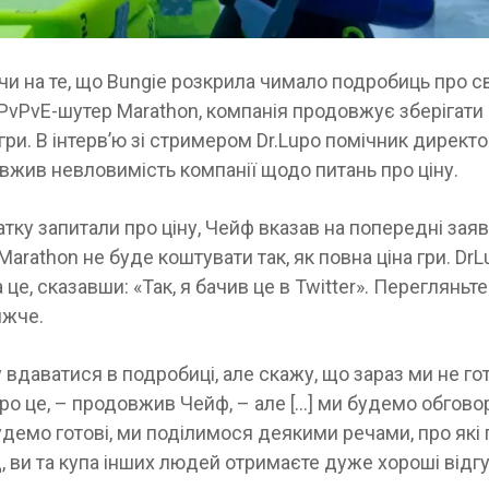
 на те, що Bungie розкрила чимало подробиць про с
PvPvE-шутер Marathon, компанія продовжує зберігат
гри. В інтерв’ю зі стримером Dr.Lupo помічник директ
жив невловимість компанії щодо питань про ціну.
тку запитали про ціну, Чейф вказав на попередні заяв
 Marathon не буде коштувати так, як повна ціна гри. Dr
а це, сказавши: «Так, я бачив це в Twitter». Перегляньт
ижче.
 вдаватися в подробиці, але скажу, що зараз ми не го
ро це, – продовжив Чейф, – але […] ми будемо обгово
демо готові, ми поділимося деякими речами, про які
 ви та купа інших людей отримаєте дуже хороші відгу