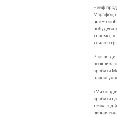
Чейф продо
Марафон, ц
цілі – осо
побудувати
хочемо, що
хвилює гра
Раніше дир
розкриваюч
зробити М
власні уяв
«Ми сподів
зробити цю
точка є ді
визначення