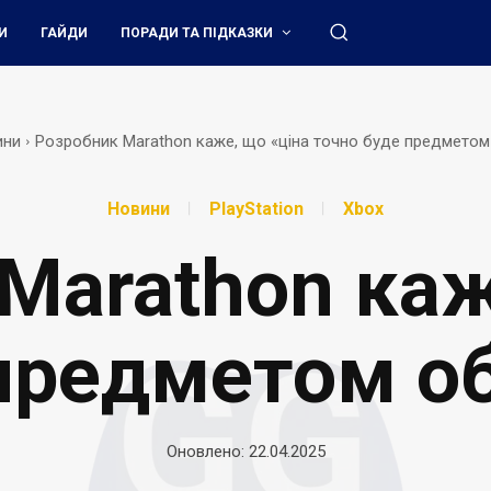
И
ГАЙДИ
ПОРАДИ ТА ПІДКАЗКИ
ини
Розробник Marathon каже, що «ціна точно буде предметом
Новини
PlayStation
Xbox
Marathon каж
предметом о
Оновлено:
22.04.2025