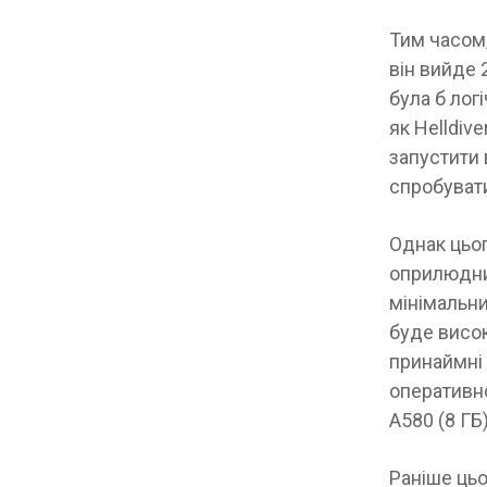
Тим часом,
він вийде 
була б лог
як Helldive
запустити 
спробувати
Однак цьог
оприлюднив
мінімальни
буде висок
принаймні 
оперативної
A580 (8 ГБ
Раніше цьо