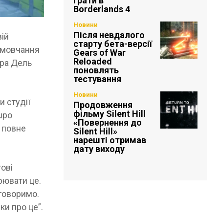
грати в
Borderlands 4
Новини
Після невдалого
вій
старту бета-версії
и мовчання
Gears of War
Reloaded
ора Дель
поновлять
тестування
Новини
и студії
Продовження
фільму Silent Hill
Lupo
«Повернення до
е повне
Silent Hill»
нарешті отримав
дату виходу
тові
рювати це.
 говоримо.
ки про це”.