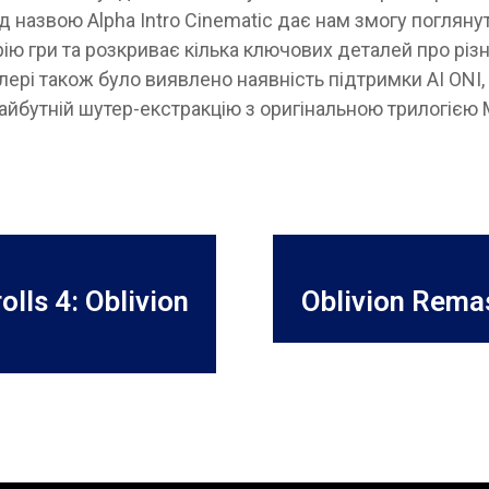
д назвою Alpha Intro Cinematic дає нам змогу погляну
ію гри та розкриває кілька ключових деталей про різ
йлері також було виявлено наявність підтримки AI ONI,
айбутній шутер-екстракцію з оригінальною трилогією 
lls 4: Oblivion
Oblivion Rem