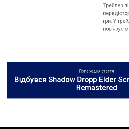
Трейлер пі
передістор
гри. У тре
пов’язує м
Попередня стаття
Відбувся Shadow Dropp Elder Scro
Remastered