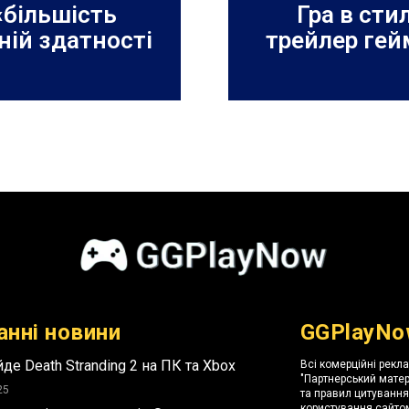
«більшість
Гра в сти
ній здатності
трейлер гейм
анні новини
GGPlayNo
де Death Stranding 2 на ПК та Xbox
Всі комерційні рекл
"Партнерський матер
25
та правил цитуванн
користування сайтом