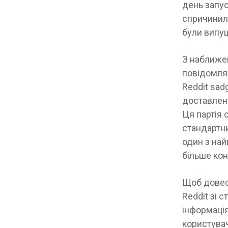
день запус
спричинило
були випущ
З наближен
повідомляє
Reddit sad
доставлени
Ця партія 
стандартни
один з най
більше кон
Щоб довес
Reddit зі с
інформація
користувач