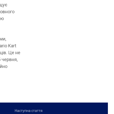
ощує
повного
ію
ми,
rio Kart
ців. Це не
 червня,
ойно
Наступна стаття