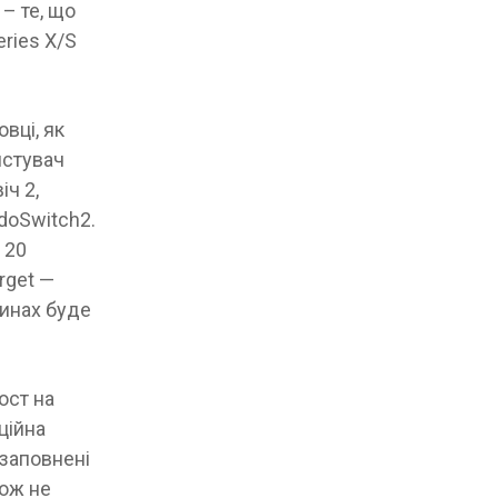
– те, що
eries X/S
вці, як
истувач
ч 2,
doSwitch2.
 20
rget —
зинах буде
ост на
нційна
 заповнені
кож не