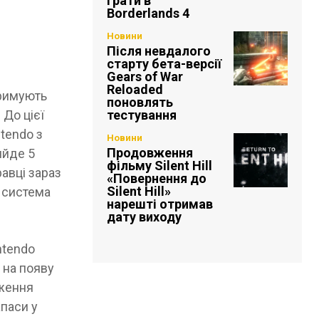
грати в
Borderlands 4
Новини
Після невдалого
старту бета-версії
Gears of War
Reloaded
тримують
поновлять
тестування
 До цієї
tendo з
Новини
Продовження
ийде 5
фільму Silent Hill
равці зараз
«Повернення до
Silent Hill»
о система
нарешті отримав
дату виходу
ntendo
ь на появу
дження
апаси у