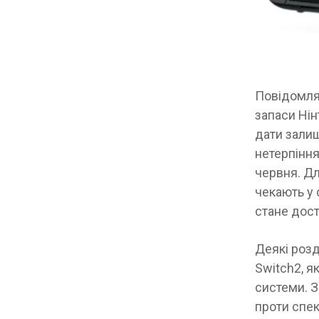
Повідомля
запаси Нін
дати залиш
нетерпіння
червня. Дл
чекають у 
стане дост
Деякі розд
Switch2, я
системи. 
проти спек