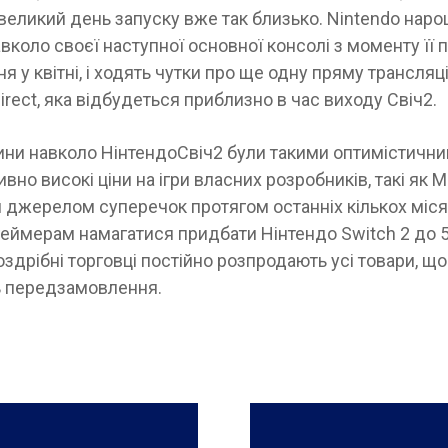
 великий день запуску вже так близько. Nintendo нар
вколо своєї наступної основної консолі з моменту її 
я у квітні, і ходять чутки про ще одну пряму трансляц
irect, яка відбудеться приблизно в час виходу Свіч2.
ини навколо НінтендоСвіч2 були такими оптимістични
вно високі ціни на ігри власних розробників, такі як Ma
и джерелом суперечок протягом останніх кількох міся
еймерам намагатися придбати Нінтендо Switch 2 до 5
оздрібні торговці постійно розпродають усі товари, щ
 передзамовлення.