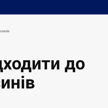
азинів
дходити до
инів