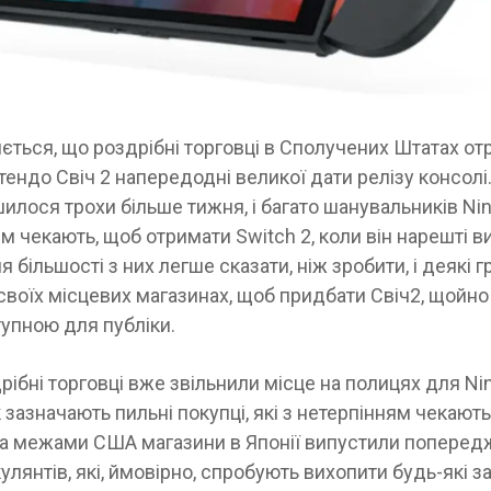
ється, що роздрібні торговці в Сполучених Штатах о
тендо Свіч 2 напередодні великої дати релізу консолі.
илося трохи більше тижня, і багато шанувальників Nin
м чекають, щоб отримати Switch 2, коли він нарешті в
я більшості з них легше сказати, ніж зробити, і деякі г
своїх місцевих магазинах, щоб придбати Свіч2, щойн
упною для публіки.
рібні торговці вже звільнили місце на полицях для Ni
к зазначають пильні покупці, які з нетерпінням чекают
За межами США магазини в Японії випустили попере
улянтів, які, ймовірно, спробують вихопити будь-які з