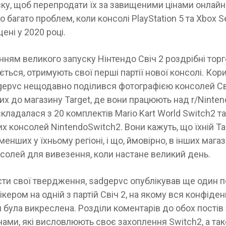
ку, щоб перепродати їх за завищеними цінами онлайн 
 багато проблем, коли консолі PlayStation 5 та Xbox S
ені у 2020 році.
ням великого запуску Нінтендо Свіч 2 роздрібні торго
ться, отримують свої перші партії нової консолі. Кор
gepvc нещодавно поділився фотографією консолей Сві
х до магазину Target, де вони працюють над r/Ninten
складалася з 20 комплектів Mario Kart World Switch2 та
х консолей NintendoSwitch2. Вони кажуть, що їхній Ta
менших у їхньому регіоні, і що, ймовірно, в інших мага
солей для вивезення, коли настане великий день.
ти свої твердження, sadgepvc опублікував ще один п
тікером на одній з партій Свіч 2, на якому вся конфіде
 була викреслена. Розділи коментарів до обох постів
ами, які висловлюють своє захоплення Switch2, а та