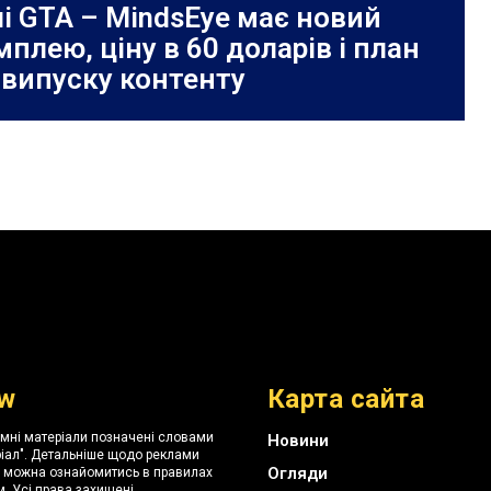
лі GTA – MindsEye має новий
плею, ціну в 60 доларів і план
випуску контенту
w
Карта сайта
амні матеріали позначені словами
Новини
іал". Детальніше щодо реклами
Огляди
я можна ознайомитись в правилах
. Усі права захищені.