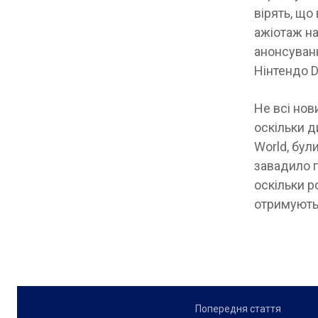
вірять, що
ажіотаж на
анонсуванн
Нінтендо D
Не всі нов
оскільки ди
World, бул
завадило г
оскільки р
отримують
Попередня стаття