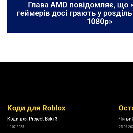
Глава AMD повідомляє, що 
геймерів досі грають у розділь
1080p»
Коди для Roblox
Ост
Коди для Project Baki 3
Чи вий
14.07.2025
25.06.20