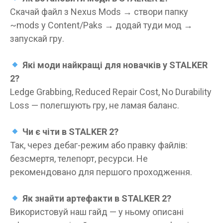
Скачай файл з Nexus Mods → створи папку
~mods у Content/Paks → додай туди мод →
запускай гру.
Які моди найкращі для новачків у STALKER
2?
Ledge Grabbing, Reduced Repair Cost, No Durability
Loss — полегшують гру, не ламая баланс.
Чи є чіти в STALKER 2?
Так, через дебаг-режим або правку файлів:
безсмертя, телепорт, ресурси. Не
рекомендовано для першого проходження.
Як знайти артефакти в STALKER 2?
Використовуй наш гайд — у ньому описані