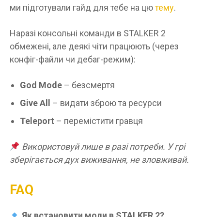
ми підготували гайд для тебе на цю
тему
.
Наразі консольні команди в STALKER 2
обмежені, але деякі чіти працюють (через
конфіг-файли чи дебаг-режим):
God Mode
– безсмертя
Give All
– видати зброю та ресурси
Teleport
– перемістити гравця
Використовуй лише в разі потреби. У грі
зберігається дух виживання, не зловживай.
FAQ
Як встановити моди в STALKER 2?