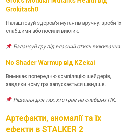
Grok’s Modular Mutants Health від
Grokitach0
Налаштовуй здоров’я мутантів вручну: зроби їх
слабшими або посили виклик.
Балансуй гру під власний стиль виживання.
No Shader Warmup від KZekai
Вимикає попередню компіляцію шейдерів,
завдяки чому гра запускається швидше.
Рішення для тих, хто грає на слабших ПК.
Артефакти, аномалії та їх
ефекти в STALKER 2