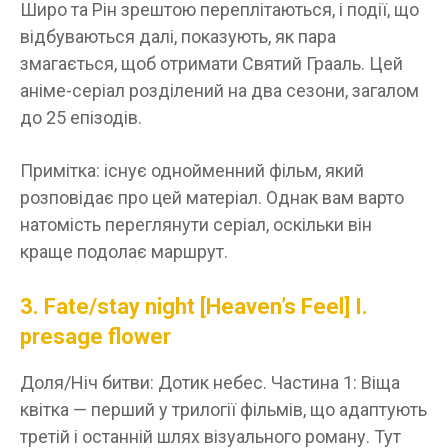
Широ та Рін зрештою переплітаються, і події, що
відбуваються далі, показують, як пара
змагається, щоб отримати Святий Грааль. Цей
аніме-серіал розділений на два сезони, загалом
до 25 епізодів.
Примітка: існує однойменний фільм, який
розповідає про цей матеріал. Однак вам варто
натомість переглянути серіал, оскільки він
краще подолає маршрут.
3. Fate/stay night [Heaven’s Feel] I.
presage flower
Доля/Ніч битви: Дотик небес. Частина 1: Віща
квітка — перший у трилогії фільмів, що адаптують
третій і останній шлях візуального роману. Тут