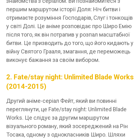
знайомства з серіалом. Ви познайомитеся з
першим маршрутом історії Доля: Ніч битви і
отримаєте розуміння Господарів, Слуг і тонкощів
у світі Долі. Це аніме розповідає про Широ Емію
після того, як він потрапив у розпал масштабної
битви. Це призводить до того, що його кидають у
війну Святого Грааля, змагання, де переможець
виконує бажання за своїм вибором.
2. Fate/stay night: Unlimited Blade Works
(2014-2015)
Другий аніме-серіал Фейт, який ви повинні
переглянути, це Fate/stay night: Unlimited Blade
Works. Це слідує за другим маршрутом
візуального роману, який зосереджений на Рін
Тосака, одному з однокласників Широ. Шляхи