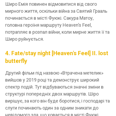
Широ Емія повинен відмовитися від свого
мирного життя, оскільки війна за Святий Грааль
починається в місті Фуюкі. Сакура Матоу,
головна героїня маршруту Heaven’s Feel,
потрапляє в розпал війни, коли мирне життя її та
Широ руйнується.
4. Fate/stay night [Heaven’s Feel] II. lost
butterfly
Другий фільм під назвою «Втрачена метелик»
вийшов у 2019 році та демонструє широкий
спектр подій. Тут відбуваються значні зміни в
структурі попередніх двох маршрутів. Шіро
вирішує, за кого він буде боротися, і господарі та
слуги починають один за одним зникати до
невідомого зла, що ховається в місті Фуюкі.