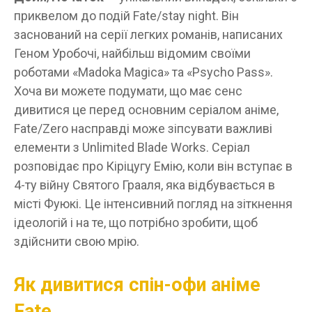
приквелом до подій Fate/stay night. Він
заснований на серії легких романів, написаних
Геном Уробочі, найбільш відомим своїми
роботами «Madoka Magica» та «Psycho Pass».
Хоча ви можете подумати, що має сенс
дивитися це перед основним серіалом аніме,
Fate/Zero насправді може зіпсувати важливі
елементи з Unlimited Blade Works. Серіал
розповідає про Кіріцугу Емію, коли він вступає в
4-ту війну Святого Грааля, яка відбувається в
місті Фуюкі. Це інтенсивний погляд на зіткнення
ідеологій і на те, що потрібно зробити, щоб
здійснити свою мрію.
Як дивитися спін-офи аніме
Fate