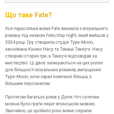
Що таке Fate?
Уся парасолька аніме Fate виникла з візуального
роману під назвою Fate/stay night, який вийшов у
2004 році. Гру створила студія Type-Moon,
заснована Кіноко Насу та Такаші Такеучі. Насу
створив історію гри, а Такеучі відповідав за
мистецтво. Ці двоє залишаються на цих ролях
для більшості візуальних романів, випущених
Type-Moon, хоча зараз компанія більша, з
більшим персоналом.
Протягом багатьох років у Доля: Ніч сутички
можна було грати лише японською мовою.
Звичайно, це зробило різні аніме-серіали