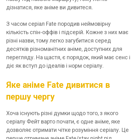
дізнатися, яке аніме ви дивитеся.
З часом серіал Fate породив неймовірну
кількість спін-оффів і підсерій. Кожне з них має
різні назви, тому легко загубитися серед
десятків різноманітних аніме, доступних для
перегляду. На щастя, є порядок, який має сенс і
діє як вступ до ідеалів і норм серіалу.
Яке аніме Fate дивитися в
першу чергу
Хоча існують різні думки щодо того, з якого
серіалу Фейт варто почати, є одне аніме, яке
дозволяє отримати чітке розуміння серіалу. Це
перше отримане аніме Fate/stay night під