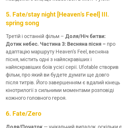
5. Fate/stay night [Heaven’s Feel] III.
spring song
Третій і останній фільм –
Доля/Ніч битви:
Дотик небес. Частина 3: Весняна пісня –
про
адаптацію маршруту Heaven’s Feel, весняна
пісня, містить одні з найяскравіших і
найяскравіших боїв усієї серії. Ufotable створив
фільм, про який ви будете думати ще довго
після титрів. Його завершенням є вдалий кінець
кінотрилогії з сильними моментами розповіді
кожного головного героя.
6. Fate/Zero
Доля/Початок
— унікальний випадок, оскільки є