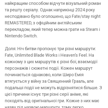
найкращим способом відчути візуальний роман
та решту серіалу. Однак наприкінці 2024 року
несподівано було оголошено, що Fate/stay night
REMASTERED, з офіційним англійським
перекладом, який тепер можна грати на Steam і
Nintendo Switch.
Доля: Ніч битви пропонує три різні маршрути:
Fate, Unlimited Blade Works і Heaven’s Feel. На
кожному з цих маршрутів є різні бої, взаємодії
персонажів і сюжетні події. Кожен маршрут
починається однаково, коли Широ Емія
втягується у війну за Священний Грааль, але
подальші події не можуть відрізнятися більше. З
цієї причини існує три різні серії аніме, які
походять від оригінальної гри. Кожне з них має
назву під назвою маршруту, тому легко