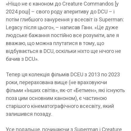
«Ніщо не є каноном до Creature Commandos [у
2024 році] – свого роду аперитиву до DCU – і
потім глибшого занурення у всесвіт із Superman:
Legacy після цього», – написав Ганн. «Це дуже
людське бажання постійно все розуміти, але я
вважаю, що можна плутатися в тому, що
відбувається в DCU, оскільки ніхто ще нічого не
бачив з DCU».
Тепер ця колекція фільмів DCEU з 2013 по 2023
роки, перерахована вище (не враховуючи
фільми «Інших світів», як-от «Бетмен», які існують
поза цим основним каноном), є частиною
старішого кінематографічного всесвіту, який
залишився позаду.
Усе подальше, починаючи з Superman і Creature