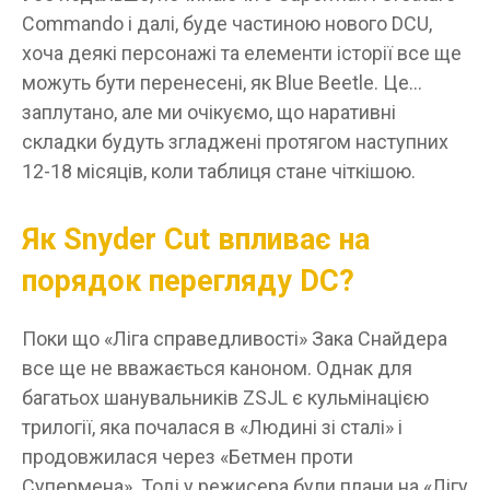
Commando і далі, буде частиною нового DCU,
хоча деякі персонажі та елементи історії все ще
можуть бути перенесені, як Blue Beetle. Це…
заплутано, але ми очікуємо, що наративні
складки будуть згладжені протягом наступних
12-18 місяців, коли таблиця стане чіткішою.
Як Snyder Cut впливає на
порядок перегляду DC?
Поки що «Ліга справедливості» Зака ​​Снайдера
все ще не вважається каноном. Однак для
багатьох шанувальників ZSJL є кульмінацією
трилогії, яка почалася в «Людині зі сталі» і
продовжилася через «Бетмен проти
Супермена». Тоді у режисера були плани на «Лігу