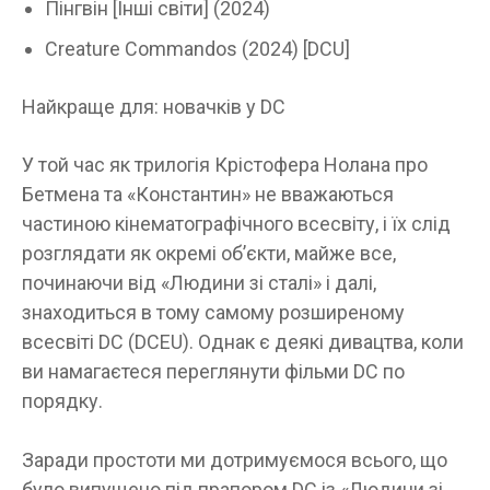
Пінгвін [Інші світи] (2024)
Creature Commandos (2024) [DCU]
Найкраще для: новачків у DC
У той час як трилогія Крістофера Нолана про
Бетмена та «Константин» не вважаються
частиною кінематографічного всесвіту, і їх слід
розглядати як окремі об’єкти, майже все,
починаючи від «Людини зі сталі» і далі,
знаходиться в тому самому розширеному
всесвіті DC (DCEU). Однак є деякі дивацтва, коли
ви намагаєтеся переглянути фільми DC по
порядку.
Заради простоти ми дотримуємося всього, що
було випущено під прапором DC із «Людини зі