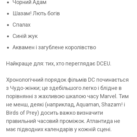
Чорний Адам
Шазам! Лють богів
Спалах
Синій жук
Аквамен і загублене королівство
Найкраще для: тих, хто переглядає DCEU.
Хронологічний порядок фільмів DC починається
з Чудо-жінки; це здебільшого легко і блідне в
порівнянні з жахливою шкалою часу Marvel. Тим
не менш, деякі (наприклад, Aquaman, Shazam! і
Birds of Prey) досить важко визначити
правильний часовий проміжок. Атлантида не
має підводних календарів у кожній сцені.