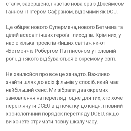
сталі», завершено, і настає нова ера з Джеймсом
Ганном і Пітером Сафраном, відомими як DCU.
Це обіцяє нового Супермена, нового Бетмена та
цілий всесвіт інших героїв і лиходіїв. Крім них, у
нас є кілька проектів «Інших світів», як-от
«Бетмен» із Робертом Паттінсоном у головній
ролі, дії якого відбуваються в окремому світі.
Не хвилюйся про все це занадто. Важливо
знайти шлях до всіх фільмів у спосіб, який має
найбільший сенс. Ми зібрали два окремих
замовлення на перегляд: одне для тих, хто хоче
переглянути DCEU від початку до кінця; і повний
хронологічний порядок перегляду DCEU, якщо
ви хочете отримати повну шкалу часу.