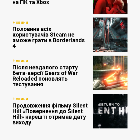
на ПК та Xbox
Новини
Половина всіх
користувачів Steam не
зможе грати в Borderlands
4
Новини
Після невдалого старту
бета-версії Gears of War
Reloaded поновлять
тестування
Новини
Продовження фільму Silent
Hill «Повернення до Silent
Hill» нарешті отримав дату
виходу