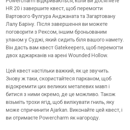
Powercharm відкриваються, коли ви досягнете
HR 20 і завершите квест, щоб перемогти
Вартового Фулгура Анджаната та Загартовану
Лалу Баріну. Після завершення ви можете
поговорити з Рексом, іншим броньованим
уланом у Суджі, який сидить біля вашого намету.
Він дасть вам квест Gatekeepers, щоб перемогти
двох аджарканів на арені Wounded Hollow.
Цей квест настільки важкий, як це звучить.
Знову ж таки, скористайтеся парканом, щоб
відокремити цих великих металевих мавп і
битися з ними окремо, де це можливо. Також
візьміть трохи ягід, щоб вилікувати гниль, яку
може спричинити Ajarkan. Виконайте цей квест, і
ви отримаєте Powercharm як нагороду.