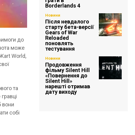
грати в
Borderlands 4
Новини
Після невдалого
старту бета-версії
Gears of War
Reloaded
вимоги до
поновлять
ьнота може
тестування
Kart World,
Новини
свої
Продовження
фільму Silent Hill
«Повернення до
Silent Hill»
нарешті отримав
вого та
дату виходу
 гравці
б вони
ати собі