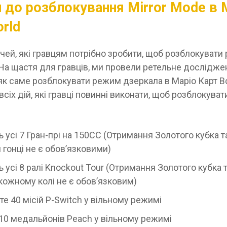
 до розблокування Mirror Mode в 
orld
ечей, які гравцям потрібно зробити, щоб розблокуват
На щастя для гравців, ми провели ретельне дослідже
 як саме розблокувати режим дзеркала в Маріо Карт В
 всіх дій, які гравці повинні виконати, щоб розблокува
ь усі 7 Гран-прі на 150CC (Отримання Золотого кубка 
 гонці не є обов’язковими)
 усі 8 ралі Knockout Tour (Отримання Золотого кубка 
 кожному колі не є обов’язковим)
е 40 місій P-Switch у вільному режимі
 10 медальйонів Peach у вільному режимі