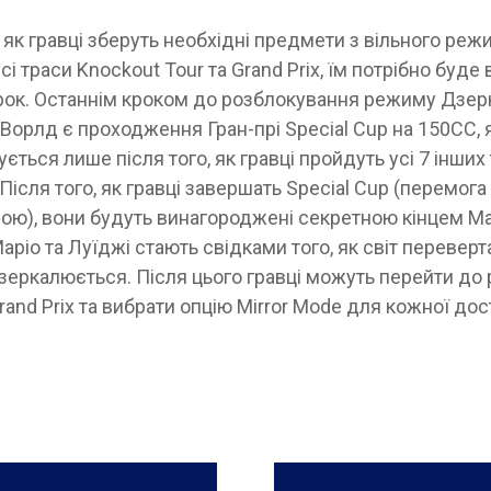
, як гравці зберуть необхідні предмети з вільного реж
сі траси Knockout Tour та Grand Prix, їм потрібно буде
крок. Останнім кроком до розблокування режиму Дзер
Ворлд є проходження Гран-прі Special Cup на 150CC, 
ється лише після того, як гравці пройдуть усі 7 інших 
 Після того, як гравці завершать Special Cup (перемога
ою), вони будуть винагороджені секретною кінцем Mar
Маріо та Луїджі стають свідками того, як світ переверт
зеркалюється. Після цього гравці можуть перейти до
rand Prix та вибрати опцію Mirror Mode для кожної дос