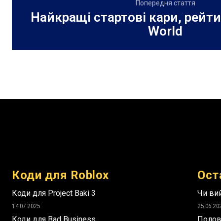
Попередня стаття
Найкращі стартові кари, рейти
World
Коди для Roblox
Ост
Коди для Project Baki 3
Чи вий
14.07.2025
25.06.20
Коди для Bad Business
Полов