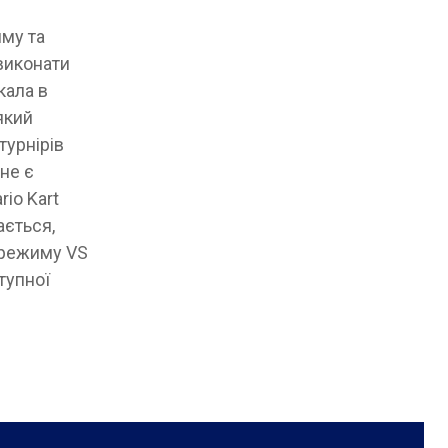
иму та
 виконати
кала в
який
турнірів
 не є
io Kart
ається,
 режиму VS
тупної