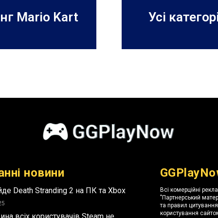
нг Mario Kart
Усі категор
анні новини
GGPlayNo
де Death Stranding 2 на ПК та Xbox
Всі комерційні рекл
"Партнерський матер
25
та правил цитуванн
користування сайтом
ина всіх користувачів Steam не