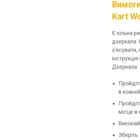
Вимоги
Kart W
Є кілька р
дзеркала. 
з’ясувати,
інструкція
Дзеркала:
Пройдіт
в кожній
Пройдіть
місце в
Виконайт
Зберіть