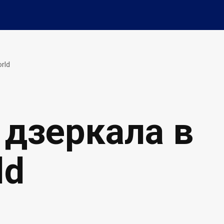
rld
 дзеркала в
ld