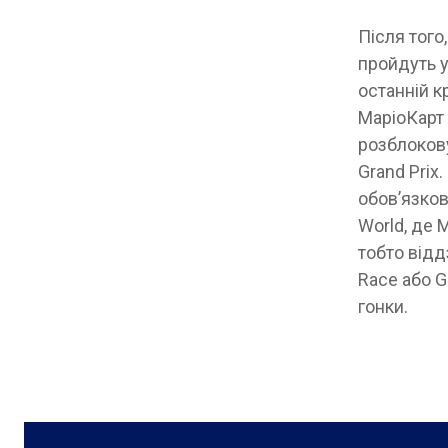
Після того
пройдуть у
останній 
МаріоКарт 
розблокову
Grand Prix.
обов’язков
World, де 
тобто відд
Race або G
гонки.