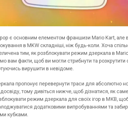
рор є основним елементом франшизи Mario Kart, але 
окування в MKW складніші, ніж будь-коли. Хоча спіл
еличена тим, як розблокувати режим дзеркала в Mario
мо вам факти, щоб ви могли стрибнути та розкрутити 
отуючись вирушити в невідоме.
ркала пропонує перевернути траси для абсолютно но
досвіду, тому дивіться нижче, щоб дізнатися, як саме
блокувати режим дзеркала для своїх ігор в МКВ, що
олоджуватися додатковими випробуваннями та забир
ми кубками.