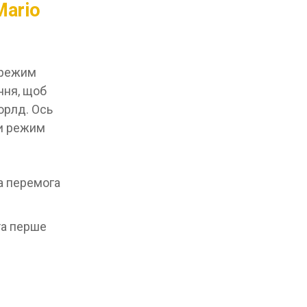
Mario
и режим
ння, щоб
орлд. Ось
ти режим
та перемога
та перше