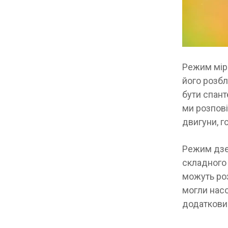
Режим мір
його розбл
бути спант
ми розпові
двигуни, г
Режим дзе
складного 
можуть роз
могли нас
додаткови