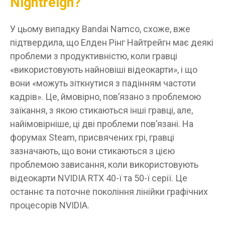
Nightreign?
У цьому випадку Bandai Namco, схоже, вже
підтвердила, що Елден Рінг Найтрейгн має деякі
проблеми з продуктивністю, коли гравці
«використовують найновіші відеокарти», і що
вони «можуть зіткнутися з падінням частоти
кадрів». Це, ймовірно, пов’язано з проблемою
заїкання, з якою стикаються інші гравці, але,
найімовірніше, ці дві проблеми пов’язані. На
форумах Steam, присвячених грі, гравці
зазначають, що вони стикаються з цією
проблемою зависання, коли використовують
відеокарти NVIDIA RTX 40-ї та 50-ї серії. Це
останнє та поточне покоління лінійки графічних
процесорів NVIDIA.