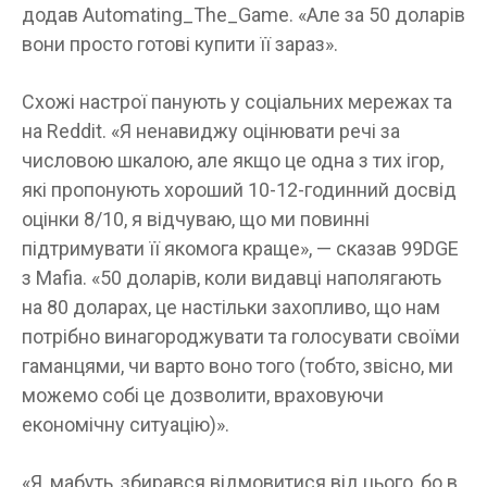
додав Automating_The_Game. «Але за 50 доларів
вони просто готові купити її зараз».
Схожі настрої панують у соціальних мережах та
на Reddit. «Я ненавиджу оцінювати речі за
числовою шкалою, але якщо це одна з тих ігор,
які пропонують хороший 10-12-годинний досвід
оцінки 8/10, я відчуваю, що ми повинні
підтримувати її якомога краще», — сказав 99DGE
з Mafia. «50 доларів, коли видавці наполягають
на 80 доларах, це настільки захопливо, що нам
потрібно винагороджувати та голосувати своїми
гаманцями, чи варто воно того (тобто, звісно, ​​ми
можемо собі це дозволити, враховуючи
економічну ситуацію)».
«Я, мабуть, збирався відмовитися від цього, бо в