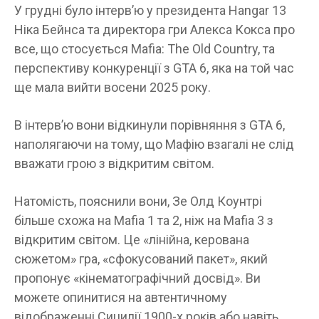
У грудні було інтерв’ю у президента Hangar 13
Ніка Бейнса та директора гри Алекса Кокса про
все, що стосується Mafia: The Old Country, та
перспективу конкуренції з GTA 6, яка на той час
ще мала вийти восени 2025 року.
В інтерв’ю вони відкинули порівняння з GTA 6,
наполягаючи на тому, що Мафію взагалі не слід
вважати грою з відкритим світом.
Натомість, пояснили вони, Зе Олд Коунтрі
більше схожа на Mafia 1 та 2, ніж на Mafia 3 з
відкритим світом. Це «лінійна, керована
сюжетом» гра, «сфокусований пакет», який
пропонує «кінематографічний досвід». Ви
можете опинитися на автентичному
відображенні Сицилії 1900-х років або навіть