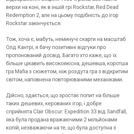
верхи на коні, як в іншій грі Rockstar, Red Dead
Redemption 2, але на цьому подібність до ігор
Rockstar закінчується.
Тож, хоча є, мабуть, неминучі скарги на масштаб
Олд Кантрі, я бачу позитивні відгуки про
пропонований досвід. Багато хто каже, що їх
більше цікавить високоякісна, дешевша, коротша
гра Mafia з сюжетом, ніж роздута гра з відкритим
світом, наповнена повторюваними механіками.
Дійсно, здається, що зростає попит на більше
таких дешевих, керованих ігор, і добре
сприйнята Clair Obscur: Expedition 33 від Sandfall,
яка була продана вражаючими 2 мільйонами
копій, незважаючи на те, що була доступна з