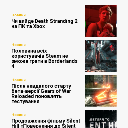
Новини
Чи вийде Death Stranding 2
на ПК та Xbox
Новини
Половина всіх
користувачів Steam не
зможе грати в Borderlands
4
Новини
Після невдалого старту
бета-версії Gears of War
Reloaded поновлять
тестування
Новини
Продовження фільму Silent
Hill «Повернення до Silent