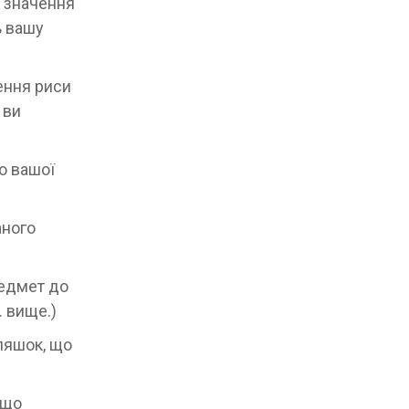
е значення
ь вашу
чення риси
 ви
о вашої
аного
редмет до
. вище.)
пляшок, що
 що