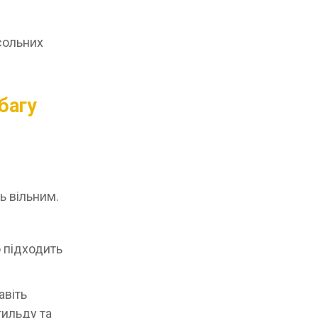
нсольних
багу
ь вільним.
о підходить
авіть
тильду та