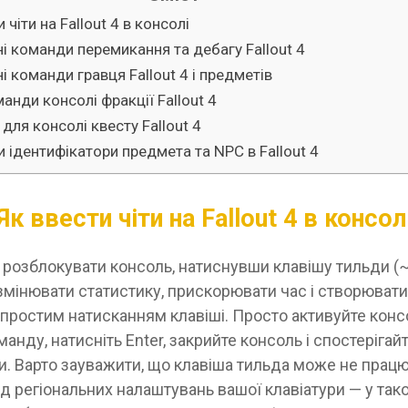
 чіти на Fallout 4 в консолі
і команди перемикання та дебагу Fallout 4
і команди гравця Fallout 4 і предметів
манди консолі фракції Fallout 4
для консолі квесту Fallout 4
и ідентифікатори предмета та NPC в Fallout 4
Як ввести чіти на Fallout 4 в консол
розблокувати консоль, натиснувши клавішу тильди (~
мінювати статистику, прискорювати час і створювати
простим натисканням клавіші. Просто активуйте конс
анду, натисніть Enter, закрийте консоль і спостерігайте
и. Варто зауважити, що клавіша тильда може не прац
д регіональних налаштувань вашої клавіатури — у так