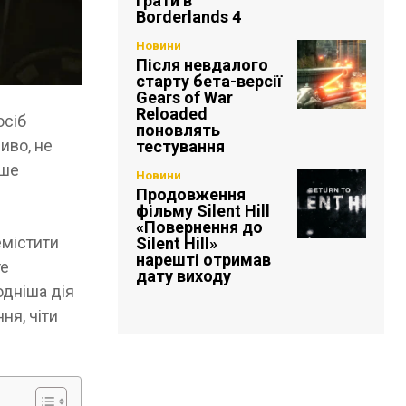
грати в
Borderlands 4
Новини
Після невдалого
старту бета-версії
Gears of War
Reloaded
осіб
поновлять
иво, не
тестування
ьше
Новини
Продовження
фільму Silent Hill
«Повернення до
емістити
Silent Hill»
нарешті отримав
те
дату виходу
одніша дія
ня, чіти