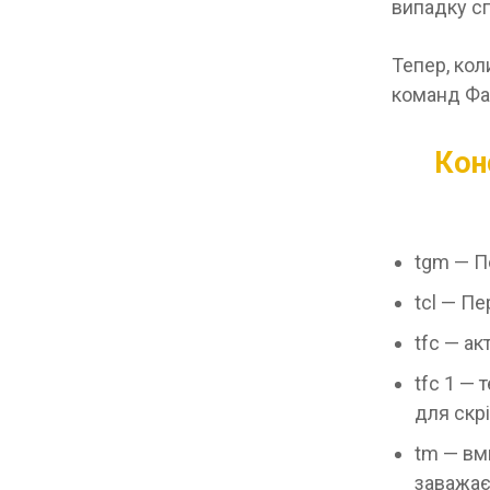
випадку сп
Тепер, коли
команд Фа
Кон
tgm — П
tcl — Пе
tfc — а
tfc 1 — 
для скрі
tm — вм
заважає