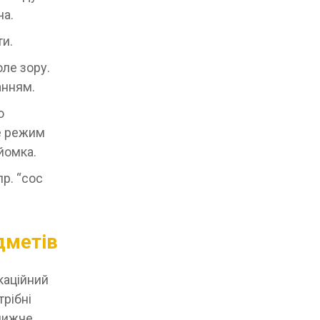
ча.
ти.
оле зору.
анням.
о
е режим
йомка.
пр. “coc
едметів
каційний
трібні
нижче.