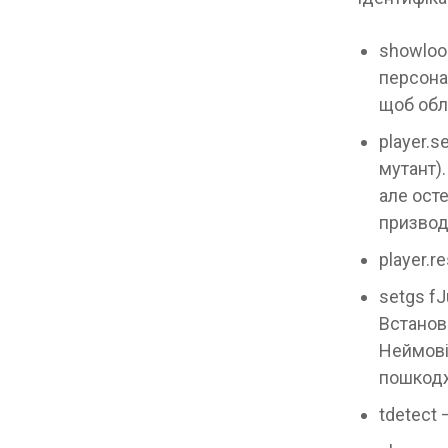
showloo
персона
щоб обл
player.s
мутант)
але осте
призвод
player.r
setgs f
Встанов
Неймові
пошкодж
tdetect 