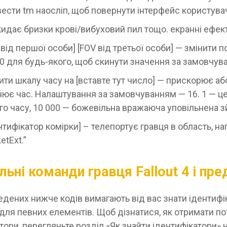
вести tm наосліп, щоб повернути інтерфейс користува
кидає бризки крові/вибуховий пил тощо. екранні ефек
 від першої особи] [FOV від третьої особи] — змінити п
 0 для будь-якого, щоб скинути значення за замовчув
ити шкалу часу на [вставте тут число] — прискорює аб
нює час. Налаштування за замовчуванням — 16. 1 — ц
го часу, 10 000 — божевільна вражаюча уповільнена з
нтифікатор комірки] – телепортує гравця в область, на
etExt.”
ьні команди гравця Fallout 4 і пр
едених нижче кодів вимагають від вас знати ідентифі
для певних елементів. Щоб дізнатися, як отримати по
тори, перегляньте розділ «Як знайти ідентифікатори» 