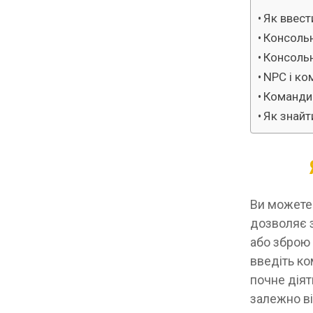
Як ввести
Консольн
Консольн
NPC і ко
Команди 
Як знайт
Ви можете 
дозволяє з
або зброю 
введіть ком
почне діят
залежно ві