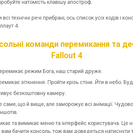
робуйте натомість клавішу апостроф.
 всі технічні речі прибрані, ось список усіх кодів і ко
ллаут 4.
сольні команди перемикання та де
Fallout 4
еремикає режим Бога, наш старий друже.
ремикає зіткнення. Пройти крізь стіни. Йти в небо. Буд
ктивує безкоштовну камеру.
те саме, що й вище, але заморожує всі анімації. Чудов
ншотів.
икає та вимикає меню та інтерфейс користувача. Це н
 вам бачити консоль, тож вам доведеться натиснути 