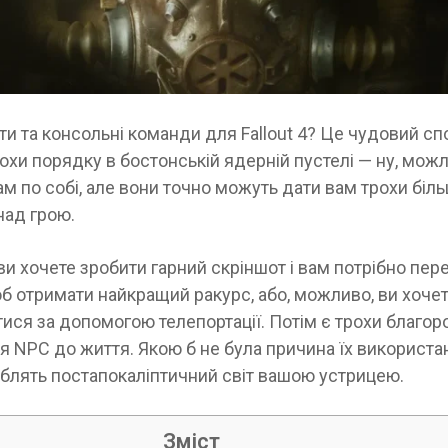
ти та консольні команди для Fallout 4? Це чудовий сп
охи порядку в бостонській ядерній пустелі — ну, можл
м по собі, але вони точно можуть дати вам трохи біл
над грою.
и хочете зробити гарний скріншот і вам потрібно пер
б отримати найкращий ракурс, або, можливо, ви хоче
ися за допомогою телепортації. Потім є трохи благор
 NPC до життя. Якою б не була причина їх використан
роблять постапокаліптичний світ вашою устрицею.
Зміст