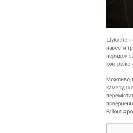
Шукаєте чі
навести тр
порядок са
контролю 
Можливо, в
камеру, що
перемістит
повернення
Fallout 4 