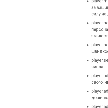
player.m
за ваши
силу на 
player.s
персонаж
змінюєт
player.s
швидкос
player.s
числа.
player.
свого ін
player.
дорівню
player.a