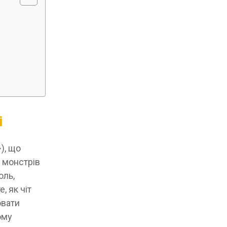
і
), що
 монстрів
оль,
, як чіт
ювати
ому