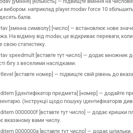
odav [уміння] [кількість] — підвищте вміння на числов
м вибором. наприклад player.modav force 10 збільшит
десять балів.
etav [змінна символу] [число] — встановлює нове зна
а. На відміну від modav, це відкриває переваги, коли
е свою статистику.
etav speedmult [вставте тут число] — додає множник д
ті бігу з веселими наслідками.
etlevel [вставте номер] — підвищте свій рівень до вказ
additem [ідентифікатор предмета] [номер] — додайте п
вентарю. (Інструкції щодо пошуку ідентифікаторів див
additem 0000000f [вставте тут число] — додає кришки 
є вказаному вами числу.
dditem 0000000a [вставте тут число] — додає шпильки,