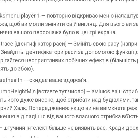
ksmenu player 1 — повторно відкриває меню налашту
жа, щоб ви могли змінити свій вигляд. Для цього ви з
иччя вашого персонажа було в центрі екрана.
etrace [ідентифікатор раси] — Змініть свою расу (напри
. Знайдіть ідентифікатори раси за допомогою функції 
рігайтеся несприятливих побічних ефектів (більшість
ять до збою).
esethealth — скидає ваше здоров’я.
JumpHeightMin [вставте тут число] — змінює ваш стриб
іть його дуже високо, щоб стрибати над будівлями, т
рний Халк. Попередження: якщо ви не ввімкнете реж
ення від падіння від вашого власного стрибка вб’ють
— штучний інтелект більше не виявить вас. Кради досх