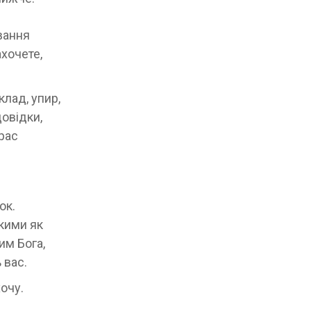
вання
ахочете,
клад, упир,
довідки,
 рас
ок.
акими як
им Бога,
 вас.
очу.