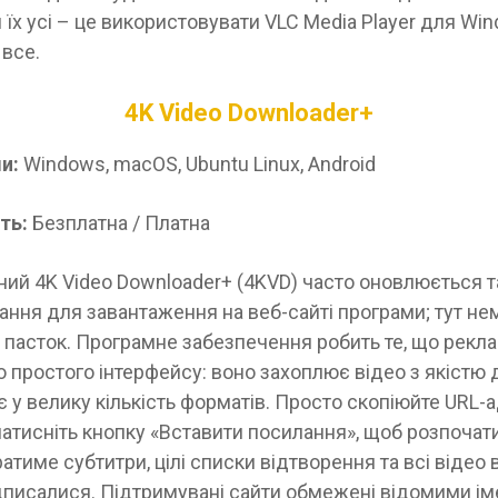
 їх усі – це використовувати VLC Media Player для Wi
 все.
4K Video Downloader+
и:
Windows, macOS, Ubuntu Linux, Android
ть:
Безплатна / Платна
ий 4K Video Downloader+ (4KVD) часто оновлюється т
лання для завантаження на веб-сайті програми; тут не
пасток. Програмне забезпечення робить те, що рекла
простого інтерфейсу: воно захоплює відео з якістю д
 у велику кількість форматів. Просто скопіюйте URL-
натисніть кнопку «Вставити посилання», щоб розпочат
ратиме субтитри, цілі списки відтворення та всі відео в
дписалися. Підтримувані сайти обмежені відомими ім