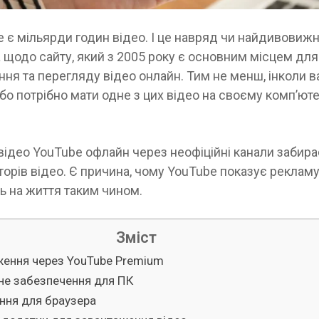
 є мільярди годин відео. І це навряд чи найдивовиж
 щодо сайту, який з 2005 року є основним місцем для
ня та перегляду відео онлайн. Тим не менш, інколи в
бо потрібно мати одне з цих відео на своєму комп’юте
ідео YouTube офлайн через неофіційні канали забирає
вторів відео. Є причина, чому YouTube показує реклам
ь на життя таким чином.
Зміст
ження через YouTube Premium
не забезпечення для ПК
ння для браузера