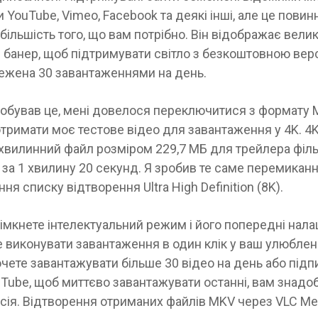
YouTube, Vimeo, Facebook та деякі інші, але це повин
більшість того, що вам потрібно. Він відображає вели
банер, щоб підтримувати світло з безкоштовною верс
ежена 30 завантаженнями на день.
робував це, мені довелося переключитися з формату 
тримати моє тестове відео для завантаження у 4K. 4
-хвилинний файл розміром 229,7 МБ для трейлера філ
за 1 хвилину 20 секунд. Я зробив те саме перемиканн
ня списку відтворення Ultra High Definition (8K).
імкнете інтелектуальний режим і його попередні нала
 виконувати завантаження в один клік у ваш улюблен
чете завантажувати більше 30 відео на день або підп
Tube, щоб миттєво завантажувати останні, вам знадо
сія. Відтворення отриманих файлів MKV через VLC Med