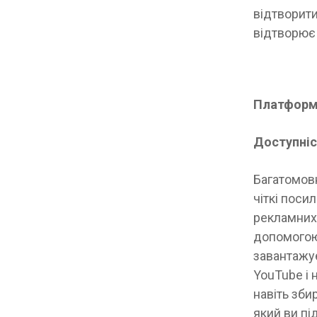
відтворити
відтворює
Платформ
Доступніс
Багатомовн
чіткі поси
рекламних 
допомогою 
завантажує
YouTube і 
навіть зби
який ви пі