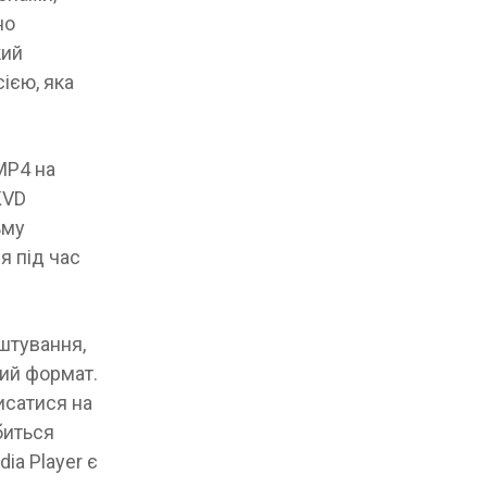
но
кий
ією, яка
MP4 на
KVD
ьму
я під час
штування,
ий формат.
исатися на
биться
ia Player є