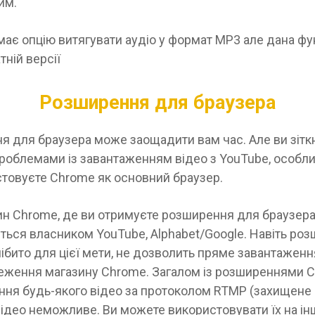
им.
ає опцію витягувати аудіо у формат MP3 але дана фу
тній версії
Розширення для браузера
 для браузера може заощадити вам час. Але ви зітк
роблемами із завантаженням відео з YouTube, особл
стовуєте Chrome як основний браузер.
ин Chrome, де ви отримуєте розширення для браузера
ься власником YouTube, Alphabet/Google. Навіть роз
ібито для цієї мети, не дозволить пряме завантажен
еження магазину Chrome. Загалом із розширеннями 
ння будь-якого відео за протоколом RTMP (захищене 
ідео неможливе. Ви можете використовувати їх на ін