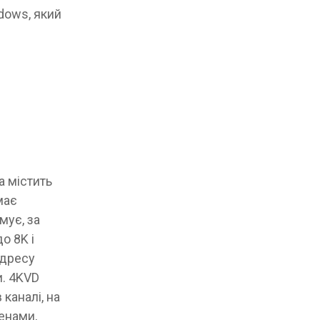
ndows, який
а містить
має
мує, за
о 8K і
адресу
и. 4KVD
 каналі, на
енами,