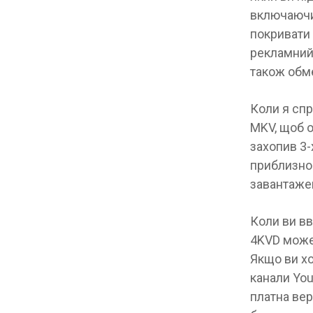
включаючи 
покривати 
рекламний 
також обм
Коли я сп
MKV, щоб о
захопив 3
приблизно 
завантажен
Коли ви вв
4KVD може
Якщо ви хо
канали You
платна вер