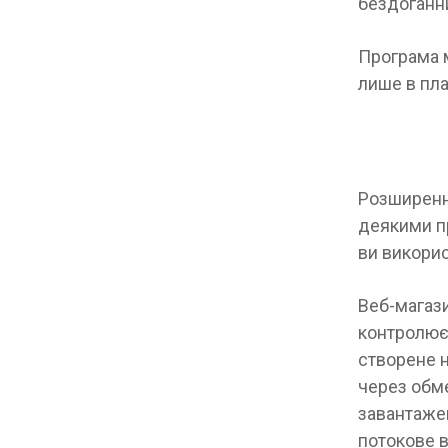
бездоганн
Програма м
лише в пла
Розширення
деякими п
ви викори
Веб-магаз
контролюєт
створене н
через обм
завантаже
потокове в