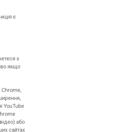
нкція є
нетеся з
иво якщо
 Chrome,
ширення,
ня YouTube
Chrome
відео) або
ших сайтах