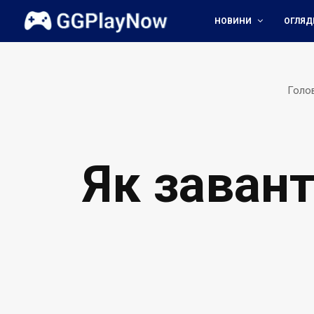
НОВИНИ
ОГЛЯД
Голо
Як заван