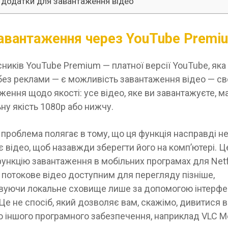
 додатки для завантаження відео
авантаження через YouTube Premi
ників YouTube Premium — платної версії YouTube, яка
ез реклами — є можливість завантаження відео — сво
ення щодо якості: усе відео, яке ви завантажуєте, м
у якість 1080p або нижчу.
проблема полягає в тому, що ця функція насправді н
 відео, щоб назавжди зберегти його на комп’ютері. Ц
ункцію завантаження в мобільних програмах для Netfli
 потокове відео доступним для перегляду пізніше,
вуючи локальне сховище лише за допомогою інтерфе
Це не спосіб, який дозволяє вам, скажімо, дивитися в
 іншого програмного забезпечення, наприклад VLC Me