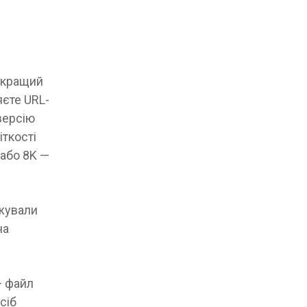
айкращий
яєте URL-
версію
іткості
 або 8K —
ажували
на
— файл
сіб