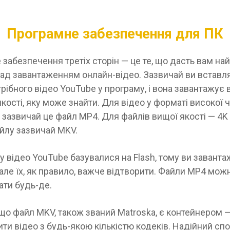
Програмне забезпечення для ПК
забезпечення третіх сторін — це те, що дасть вам н
ад завантаженням онлайн-відео. Зазвичай ви вставл
рібного відео YouTube у програму, і вона завантажує 
кості, яку може знайти. Для відео у форматі високої ч
 зазвичай це файл MP4. Для файлів вищої якості — 4K
йлу зазвичай MKV.
 відео YouTube базувалися на Flash, тому ви завант
 але їх, як правило, важче відтворити. Файли MP4 мож
ати будь-де.
що файл MKV, також званий Matroska, є контейнером 
ти відео з будь-якою кількістю кодеків. Надійний спо