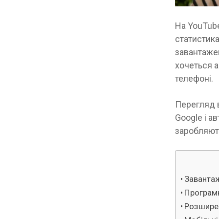
На YouTube
статистика
завантажен
хочеться а
телефоні.
Перегляд в
Google і а
заробляют
Заванта
Програм
Розшире