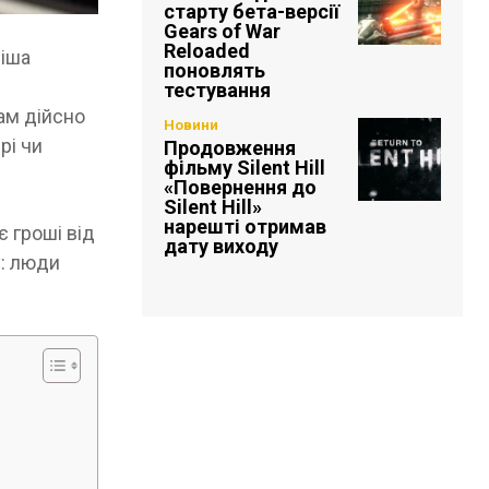
старту бета-версії
Gears of War
Reloaded
ніша
поновлять
тестування
ам дійсно
Новини
рі чи
Продовження
фільму Silent Hill
«Повернення до
Silent Hill»
нарешті отримав
 гроші від
дату виходу
у: люди