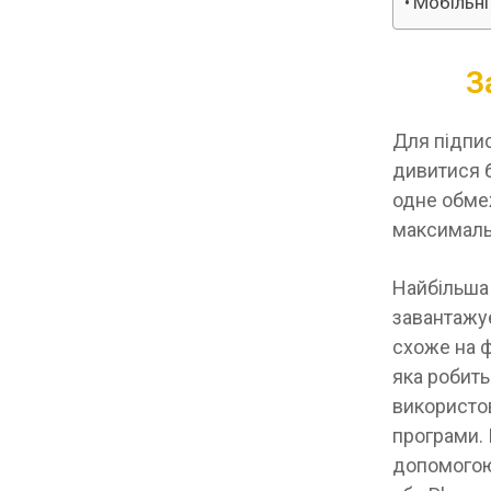
Мобільні
З
Для підпис
дивитися б
одне обмеж
максимальн
Найбільша 
завантажує
схоже на ф
яка робить
використо
програми. 
допомогою