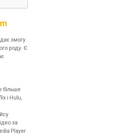
um
 дає змогу
го роду. Є
ає
е
е більше
x і Hulu,
йсу
ідео за
dia Player