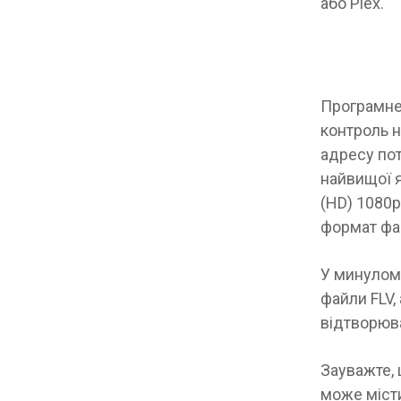
або Plex.
Програмне 
контроль н
адресу пот
найвищої я
(HD) 1080p
формат фа
У минулому
файли FLV,
відтворюв
Зауважте, 
може місти