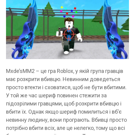
Mxde’sMM2 – це гра Roblox, у якій група гравців
має розкрити вбивцю. Невинним доведеться
просто втекти і сховатися, щоб не бути вбитими.
У той же час шериф повинен стежити за
підозрілими гравцями, щоб розкрити вбивцю і
вбити їх. Однак якщо шериф помилиться і вб’є
невинну людину, вони програють. Вбивці просто
потрібно вбити всіх, але це нелегко, тому що всі