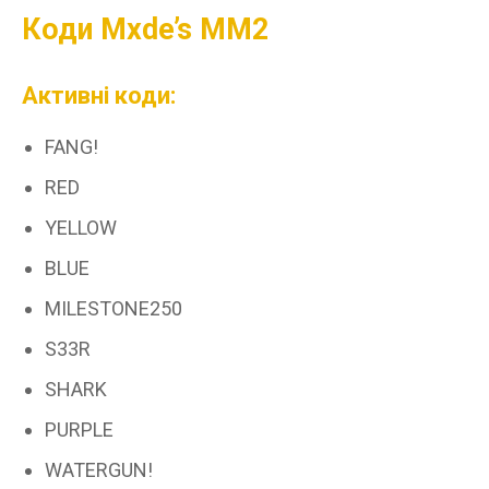
Коди Mxde’s MM2
Активні коди:
FANG!
RED
YELLOW
BLUE
MILESTONE250
S33R
SHARK
PURPLE
WATERGUN!