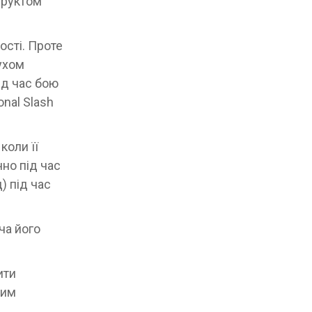
фруктом
ості. Проте
ухом
ід час бою
nal Slash
коли її
чно під час
) під час
оча його
ити
ним