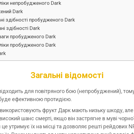
ліки непробудженого Dark
ений Dark
ні здібності пробудженого Dark
ні здібності Dark
ваги пробудженого Dark
ліки пробудженого Dark
ark
Загальні відомості
 підходить для повітряного бою (непробуджений), том
 буде ефективною протидією.
використовують фрукт Дарк мають низьку шкоду, але
исокий шанс смерті, якщо він застрягне в муві чорної
 це утримує їх на місці та дозволяє решті рейдових N