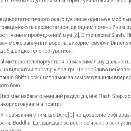
ти їх. Рекомендується мати користувача який волоіє 
едньостатистичного ока існує лише один мув мобільн
 гравці можуть скористатися ще одним потенційним р
сті, яким є пробуджений мув [Z], Dimensional Slash. П
вач може заплутати ворогів, використовуючи Dimensio
 щоб швидко телепортуватися.
ral миттєво телепортується на максимальну дальність, 
 на відкритий простір у повітрі. Це особливо небезпе
тання Shift-Lock ( напрямок за замовчуванням вперед
ного бою.
Step має набагато менший радіус дії, ніж Flash Step, х
икористовувати в повітрі.
ій, пов’язаний з тим, що Dark [C] не дозволяє собі враз
вачів Buddha. Це, швидше за все, пов’язано з заплута
ом Будди.