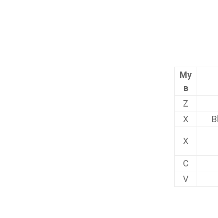
Му
в
Z
X
B
X
C
V