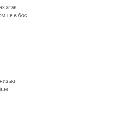
их атак
ом не є бос
низькі
ніше