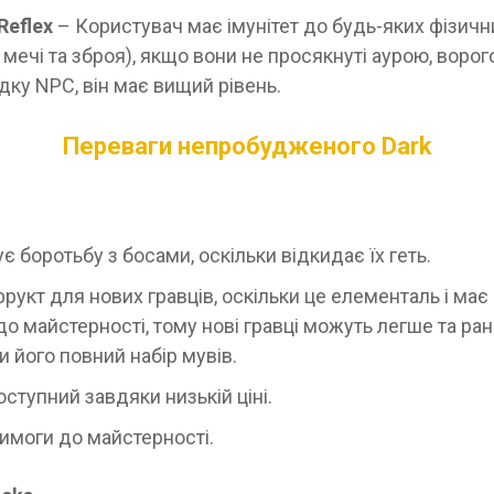
Reflex
– Користувач має імунітет до будь-яких фізичн
, мечі та зброя), якщо вони не просякнуті аурою, ворог
адку NPC, він має вищий рівень.
Переваги непробудженого
Dark
 боротьбу з босами, оскільки відкидає їх геть.
рукт для нових гравців, оскільки це елементаль і має 
до майстерності, тому нові гравці можуть легше та ра
 його повний набір мувів.
ступний завдяки низькій ціні.
вимоги до майстерності.