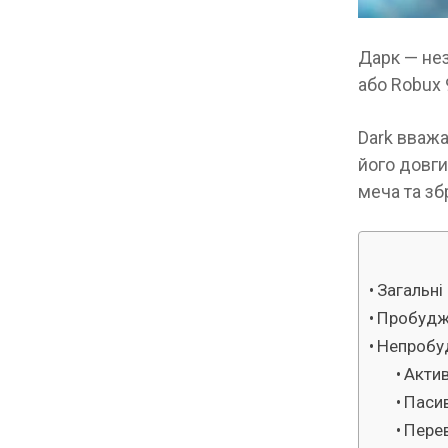
Дарк — нез
або Robux 9
Dark вважа
його довги
меча та збр
Загальні
Пробудж
Непробу
Актив
Пасив
Пере