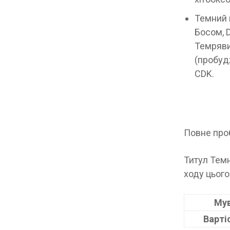
Темний 
Босом, 
Темряви
(пробудж
CDK.
Повне про
Титул Тем
ходу цього
Му
Варті