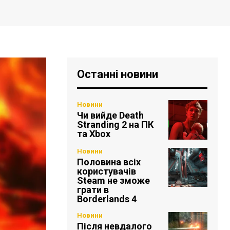
Останні новини
Новини
Чи вийде Death
Stranding 2 на ПК
та Xbox
Новини
Половина всіх
користувачів
Steam не зможе
грати в
Borderlands 4
Новини
Після невдалого