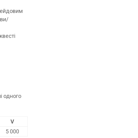
Рейдовим
яви/
квесті
і одного
V
5 000