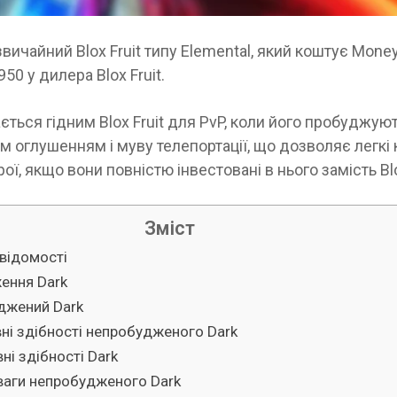
вичайний Blox Fruit типу Elemental, який коштує Mone
50 у дилера Blox Fruit.
ється гідним Blox Fruit для PvP, коли його пробуджую
м оглушенням і муву телепортації, що дозволяє легкі
ої, якщо вони повністю інвестовані в нього замість Blo
Зміст
 відомості
ення Dark
джений Dark
ні здібності непробудженого Dark
ні здібності Dark
ваги непробудженого Dark