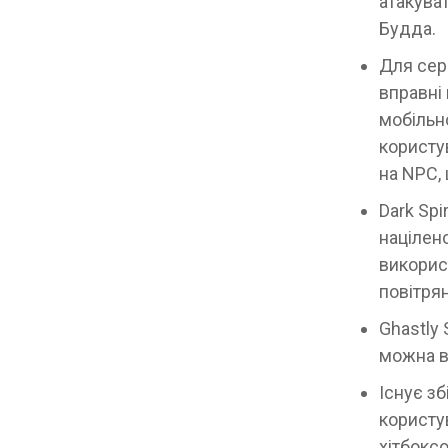
атакува
Будда.
Для сер
вправні
мобільно
користу
на NPC,
Dark Spi
націлено
викорис
повітря
Ghastly 
можна в
Існує зб
користу
хітбокс