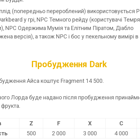
плід (попередньо перероблений) використовується 
Darkbeard у грі, NPC Темного рейду (користувачі Темр
), NPC Одержима Мумія та Елітним Піратом, Діабло
ена версія), а також NPC і бос у пекельному вимірі в 
Пробудження Dark
будження Айса коштує Fragment 14 500.
ного Лорда буде надано після пробудження принаймн
 фрукта.
в
Z
F
X
C
сть
500
2 000
3 000
4 000