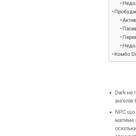
Недо
Пробудж
Актив
Пасив
Пере
Недо
Комбо D
Dark не
ангелів
NPC що 
матиме в
оскільки