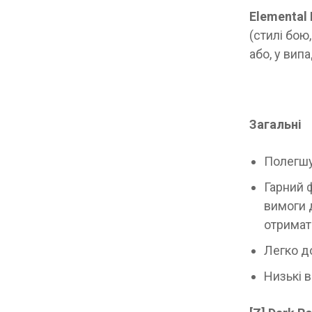
Elemental 
(стилі бою
або, у вип
Загальні
Полегшує
Гарний ф
вимоги 
отримати
Легко до
Низькі 