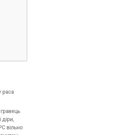
у раса
 гравець
 діри,
PC вільно