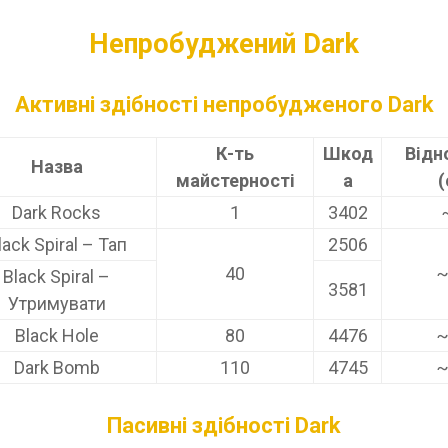
Непробуджений Dark
Активні здібності непробудженого
Dark
К-ть
Шкод
Відн
Назва
майстерності
а
(
Dark Rocks
1
3402
lack Spiral – Тап
2506
40
~
Black Spiral –
3581
Утримувати
Black Hole
80
4476
~
Dark Bomb
110
4745
~
Пасивні
здібності
Dark