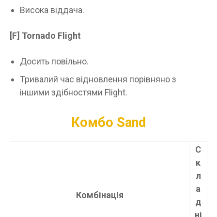
Висока віддача.
[F]
Tornado Flight
Досить повільно.
Тривалий час відновлення порівняно з
іншими здібностями Flight.
Комбо Sand
С
к
л
а
Комбінація
д
ні