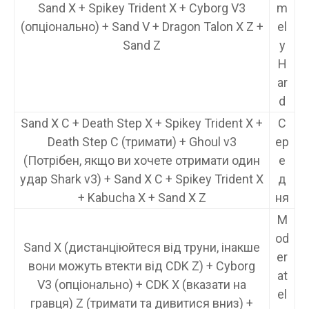
Sand X + Spikey Trident X + Cyborg V3
m
(опціонально) + Sand V + Dragon Talon X Z +
el
Sand Z
y
H
ar
d
Sand X C + Death Step X + Spikey Trident X +
С
Death Step C (тримати) + Ghoul v3
ер
(Потрібен, якщо ви хочете отримати один
е
удар Shark v3) + Sand X C + Spikey Trident X
д
+ Kabucha X + Sand X Z
ня
M
od
Sand X (дистанціюйтеся від труни, інакше
er
вони можуть втекти від CDK Z) + Cyborg
at
V3 (опціонально) + CDK X (вказати на
el
гравця) Z (тримати та дивитися вниз) +