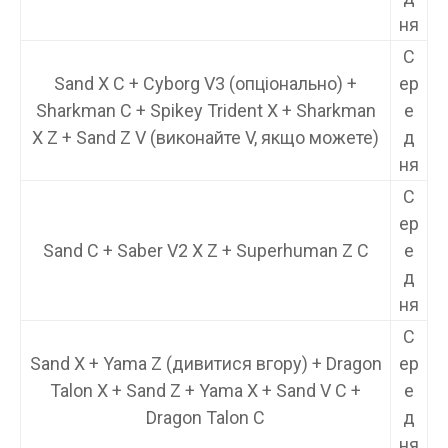
ня
С
Sand X C + Cyborg V3 (опціонально) +
ер
Sharkman C + Spikey Trident X + Sharkman
е
X Z + Sand Z V (виконайте V, якщо можете)
д
ня
С
ер
Sand C + Saber V2 X Z + Superhuman Z C
е
д
ня
С
Sand X + Yama Z (дивитися вгору) + Dragon
ер
Talon X + Sand Z + Yama X + Sand V C +
е
Dragon Talon C
д
ня