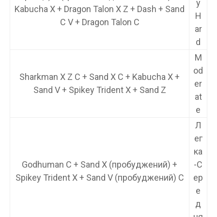
y
Kabucha X + Dragon Talon X Z + Dash + Sand
H
C V + Dragon Talon C
ar
d
M
od
Sharkman X Z C + Sand X C + Kabucha X +
er
Sand V + Spikey Trident X + Sand Z
at
e
Л
ег
ка
Godhuman C + Sand X (пробуджений) +
-С
Spikey Trident X + Sand V (пробуджений) C
ер
е
д
ня