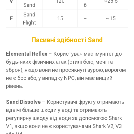
V
120
~26.5
Sand
6
Sand
F
15
–
~15
Flight
Пасивні здібності
Sand
Elemental Reflex
– Користувач має імунітет до
будь-яких фізичних атак (стилі бою, мечі та
зброя), якщо вони не просякнуті аурою, ворогом
не є бос або, у випадку NPC, він має вищий
рівень.
Sand Dissolve
– Користувачі фрукту отримають
вдвічі більше шкоди у воді та отримають
регулярну шкоду від води за допомогою Shark
V1, якщо вони не є користувачами Shark V2, V3