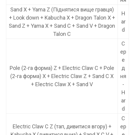
Sand X + Yama Z (Піднятися вище гравця)
H
+ Look down + Kabucha X + Dragon Talon X +
ar
Sand Z + Yama X + Sand C + Sand V + Dragon
d
Talon C
С
ер
е
Pole (2-га форма) Z + Electric Claw C + Pole
д
(2-га форма) X + Electric Claw Z + Sand C X
ня
+ Electric Claw X + Sand V
-
H
ar
d
С
Electric Claw C Z (тап, дивитися вгору) +
ер
Kabucha X (дивитися вниз) + Sand X C V +
е