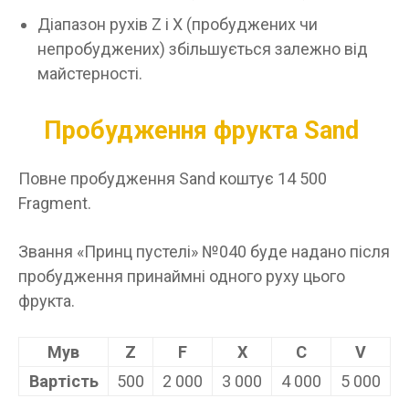
Діапазон рухів Z і X (пробуджених чи
непробуджених) збільшується залежно від
майстерності.
Пробудження фрукта Sand
Повне пробудження Sand коштує 14 500
Fragment.
Звання «Принц пустелі» №040 буде надано після
пробудження принаймні одного руху цього
фрукта.
Мув
Z
F
X
C
V
Вартість
500
2 000
3 000
4 000
5 000