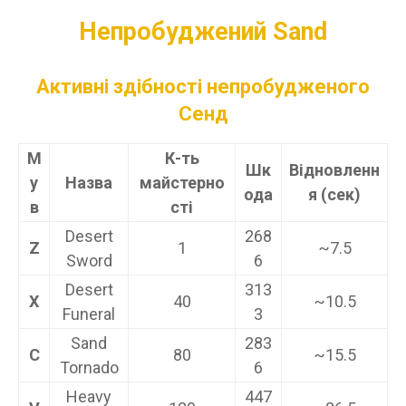
Непробуджений Sand
Активні здібності непробудженого
Сенд
М
К-ть
Шк
Відновленн
у
Назва
майстерно
ода
я (сек)
в
сті
Desert
268
Z
1
~7.5
Sword
6
Desert
313
X
40
~10.5
Funeral
3
Sand
283
C
80
~15.5
Tornado
6
Heavy
447