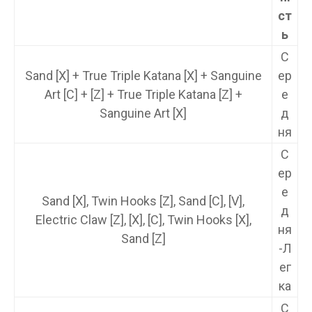
ст
ь
С
Sand [X] + True Triple Katana [X] + Sanguine
ер
Art [C] + [Z] + True Triple Katana [Z] +
е
Sanguine Art [X]
д
ня
С
ер
е
Sand [X], Twin Hooks [Z], Sand [C], [V],
д
Electric Claw [Z], [X], [C], Twin Hooks [X],
ня
Sand [Z]
-Л
ег
ка
С