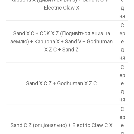
Electric Claw X
д
ня
С
Sand X C + CDK X Z (Подивіться вниз на
ер
землю) + Kabucha X + Sand V + Godhuman
е
X Z C + Sand Z
д
ня
С
ер
Sand X C Z + Godhuman X Z C
е
д
ня
С
ер
Sand C Z (опціонально) + Electric Claw C X
е
д