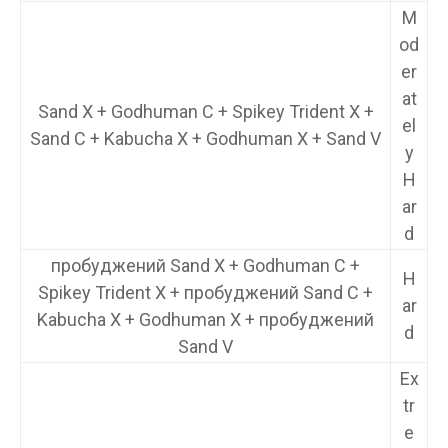
M
od
er
at
Sand X + Godhuman C + Spikey Trident X +
el
Sand C + Kabucha X + Godhuman X + Sand V
y
H
ar
d
пробуджений Sand X + Godhuman C +
H
Spikey Trident X + пробуджений Sand C +
ar
Kabucha X + Godhuman X + пробуджений
d
Sand V
Ex
tr
e