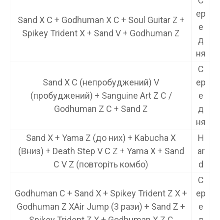
С
ер
Sand X C + Godhuman X C + Soul Guitar Z +
е
Spikey Trident X + Sand V + Godhuman Z
д
ня
С
Sand X C (непробуджений) V
ер
(пробуджений) + Sanguine Art Z C /
е
Godhuman Z C + Sand Z
д
ня
Sand X + Yama Z (до них) + Kabucha X
H
(Вниз) + Death Step V C Z + Yama X + Sand
ar
C V Z (повторіть комбо)
d
С
Godhuman C + Sand X + Spikey Trident Z X +
ер
Godhuman Z XAir Jump (3 рази) + Sand Z +
е
Spikey Trident Z X + Godhuman X Z C
д