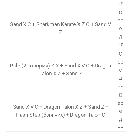
ня
С
ер
Sand X C + Sharkman Karate X Z C + Sand V
е
Z
д
ня
С
ер
Pole (2га форма) Z X + Sand X V C + Dragon
е
Talon X Z + Sand Z
д
ня
С
ер
Sand X V C + Dragon Talon X Z + Sand Z +
е
Flash Step (біля них) + Dragon Talon C
д
ня