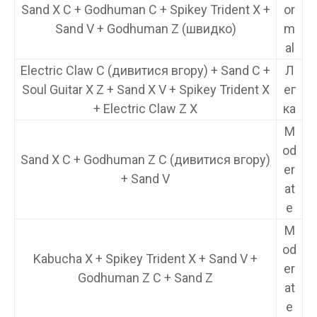
Sand X C + Godhuman C + Spikey Trident X +
or
Sand V + Godhuman Z (швидко)
m
al
Electric Claw C (дивитися вгору) + Sand C +
Л
Soul Guitar X Z + Sand X V + Spikey Trident X
ег
+ Electric Claw Z X
ка
M
od
Sand X C + Godhuman Z C (дивитися вгору)
er
+ Sand V
at
e
M
od
Kabucha X + Spikey Trident X + Sand V +
er
Godhuman Z C + Sand Z
at
e