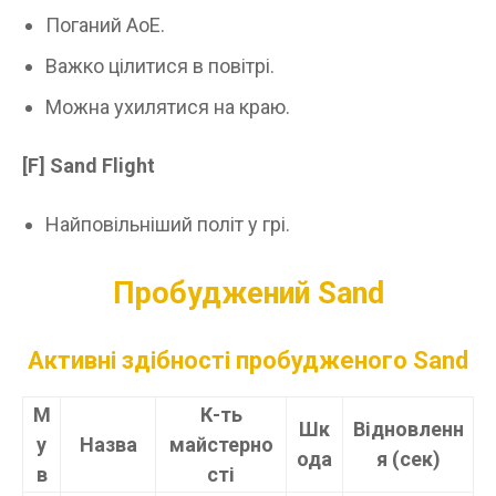
Поганий AoE.
Важко цілитися в повітрі.
Можна ухилятися на краю.
[F]
Sand Flight
Найповільніший політ у грі.
Пробуджений Sand
Активні здібності пробудженого
Sand
М
К-ть
Шк
Відновленн
у
Назва
майстерно
ода
я (сек)
в
сті