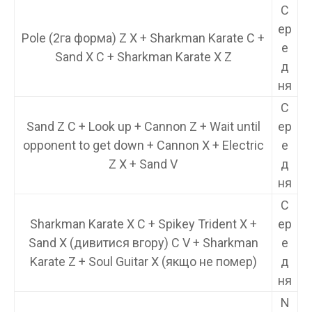
С
ер
Pole (2га форма) Z X + Sharkman Karate C +
е
Sand X C + Sharkman Karate X Z
д
ня
С
Sand Z C + Look up + Cannon Z + Wait until
ер
opponent to get down + Cannon X + Electric
е
Z X + Sand V
д
ня
С
Sharkman Karate X C + Spikey Trident X +
ер
Sand X (дивитися вгору) C V + Sharkman
е
Karate Z + Soul Guitar X (якщо не помер)
д
ня
N