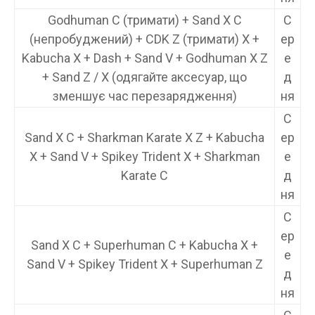
Godhuman C (тримати) + Sand X C
С
(непробуджений) + CDK Z (тримати) X +
ер
Kabucha X + Dash + Sand V + Godhuman X Z
е
+ Sand Z / X (одягайте аксесуар, що
д
зменшує час перезарядження)
ня
С
Sand X C + Sharkman Karate X Z + Kabucha
ер
X + Sand V + Spikey Trident X + Sharkman
е
Karate C
д
ня
С
ер
Sand X C + Superhuman C + Kabucha X +
е
Sand V + Spikey Trident X + Superhuman Z
д
ня