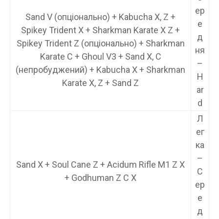
ер
Sand V (опціонально) + Kabucha X, Z +
е
Spikey Trident X + Sharkman Karate X Z +
д
Spikey Trident Z (опціонально) + Sharkman
ня
Karate C + Ghoul V3 + Sand X, C
–
(непробуджений) + Kabucha X + Sharkman
H
Karate X, Z + Sand Z
ar
d
Л
ег
ка
–
Sand X + Soul Cane Z + Acidum Rifle M1 Z X
С
+ Godhuman Z C X
ер
е
д