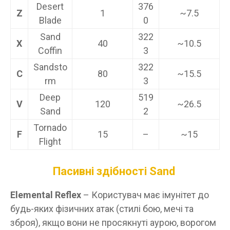
Desert
376
Z
1
~7.5
Blade
0
Sand
322
X
40
~10.5
Coffin
3
Sandsto
322
C
80
~15.5
rm
3
Deep
519
V
120
~26.5
Sand
2
Tornado
F
15
–
~15
Flight
Пасивні здібності
Sand
Elemental Reflex
– Користувач має імунітет до
будь-яких фізичних атак (стилі бою, мечі та
зброя), якщо вони не просякнуті аурою, ворогом