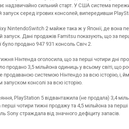
має надзвичайно сильний старт. У США система переж
 запуск серед ігрових консолей, випередивши PlaySta
піху NintendoSwitch 2 майже така ж у Японії, де вона 
 запуск. Дані продажів Famitsu показують, що за пер
ії було продано 947 931 консоль Свіч 2.
ижня Нінтенда оголосила, що за перші чотири дні пр
ло продано 3,5 мільйона одиниць у всьому світі, що роб
продаваною системою Нінтендо за всю історію, і, йм
 запуском консолі за всю історію.
яння, PlayStation 5 відвантажила (не продала) 3,4 міл
 перші чотири тижні продажу та 4,5 мільйона за перші 
ль Sony страждала від значного дефіциту запасів.