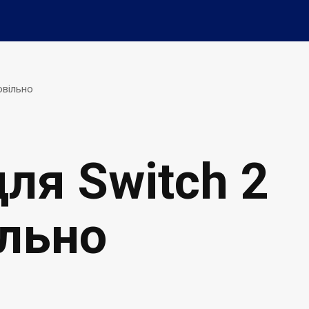
овільно
для Switch 2
ільно