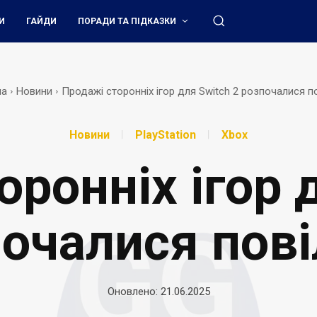
И
ГАЙДИ
ПОРАДИ ТА ПІДКАЗКИ
на
Новини
Продажі сторонніх ігор для Switch 2 розпочалися п
Новини
PlayStation
Xbox
ронніх ігор 
очалися пов
Оновлено:
21.06.2025