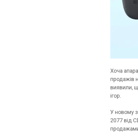
Хоча апар
продажів н
виявили, щ
ігор.
У новому з
2077 від C
продажами