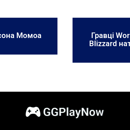
йсона Момоа
Гравці Wor
Blizzard н