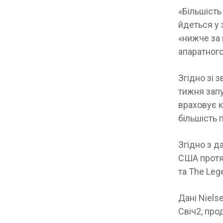
«Більшість
йдеться у 
«нижче за 
апаратного
Згідно зі 
тижня запу
враховує к
більшість 
Згідно з д
США протяг
та The Lege
Дані Niels
Свіч2, про