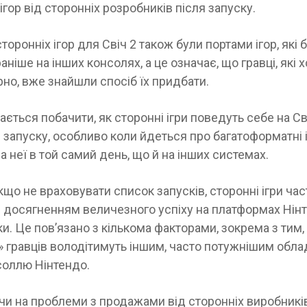
гор від сторонніх розробників після запуску.
сторонніх ігор для Свіч 2 також були портами ігор, які 
ніше на інших консолях, а це означає, що гравці, які хо
ірно, вже знайшли спосіб їх придбати.
ється побачити, як сторонні ігри поведуть себе на Св
 запуску, особливо коли йдеться про багатоформатні іг
а неї в той самий день, що й на інших системах.
кщо не враховувати список запусків, сторонні ігри ча
 досягненням величезного успіху на платформах Нін
ки. Це пов’язано з кількома факторами, зокрема з тим,
 гравців володітимуть іншим, часто потужнішим обла
соллю Нінтендо.
и на проблеми з продажами від сторонніх виробників