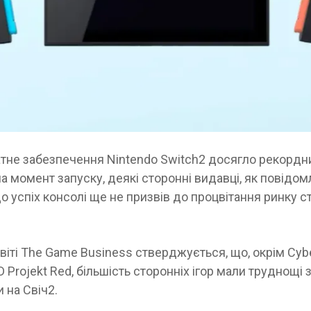
атне забезпечення Nintendo Switch2 досягло рекордн
а момент запуску, деякі сторонні видавці, як повідом
о успіх консолі ще не призвів до процвітання ринку с
віті The Game Business стверджується, що, окрім Cyb
D Projekt Red, більшість сторонніх ігор мали труднощі 
 на Свіч2.