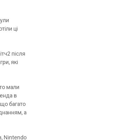
були
тіли ці
ітч2 після
ри, які
сто мали
тенда в
 що багато
днанням, а
, Nintendo