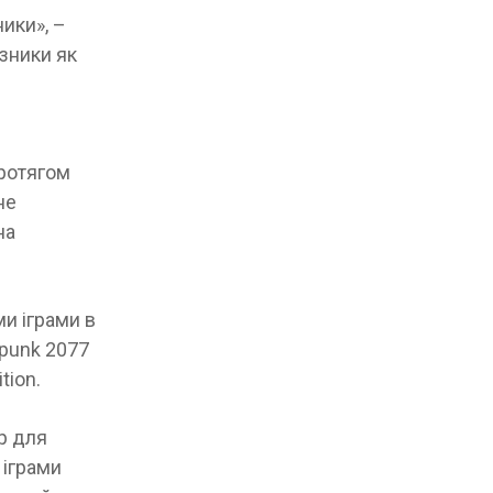
ники», –
азники як
протягом
не
на
и іграми в
rpunk 2077
tion.
ор для
 іграми