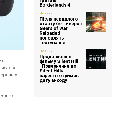
грати в
Borderlands 4
Новини
Після невдалого
старту бета-версії
Gears of War
Reloaded
поновлять
тестування
Новини
Продовження
их
фільму Silent Hill
«Повернення до
ляється,
Silent Hill»
торонніх
нарешті отримав
дату виходу
erpunk
з