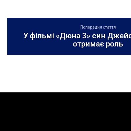
Попередня стаття
У фільмі «Дюна 3» син Дже
отримає роль