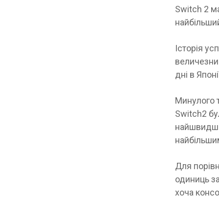
Switch 2 
найбільший
Історія ус
величезний
дні в Япон
Минулого т
Switch2 бу
найшвидше 
найбільшим
Для порівн
одиниць за
хоча консо