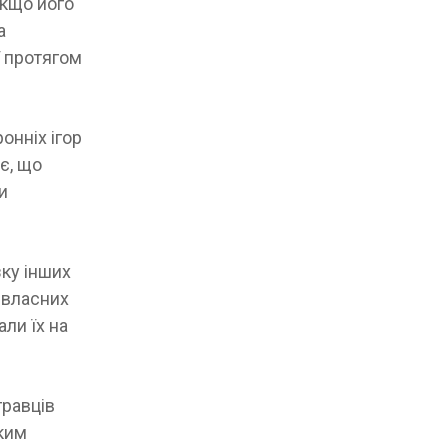
якщо його
а
ї протягом
онніх ігор
є, що
и
зку інших
д власних
ли їх на
гравців
ким