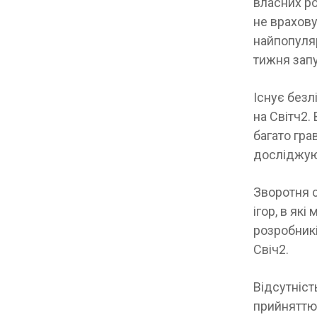
власних ро
не врахову
найпопуляр
тижня зап
Існує безл
на Світч2.
багато гра
досліджують
Зворотня с
ігор, в як
розробникі
Свіч2.
Відсутність
прийняттю