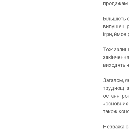
продажам і
Більшість 
випущені ра
ігри, ймов
Тож залиша
закінчення
виходять н
Загалом, я
труднощі з
останні ро
«основних»
також кон
Незважаюч