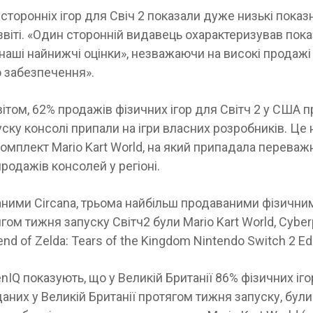
 сторонніх ігор для Свіч 2 показали дуже низькі показ
звіті. «Один сторонній видавець охарактеризував пок
наші найнижчі оцінки», незважаючи на високі продажі
 забезпечення».
звітом, 62% продажів фізичних ігор для Світч 2 у США 
ску консолі припали на ігри власних розробників. Це 
омплект Mario Kart World, на який припадала переваж
продажів консолей у регіоні.
аними Circana, трьома найбільш продаваними фізичним
ом тижня запуску Світч2 були Mario Kart World, Cybe
nd of Zelda: Tears of the Kingdom Nintendo Switch 2 Edi
enIQ показують, що у Великій Британії 86% фізичних іг
даних у Великій Британії протягом тижня запуску, були