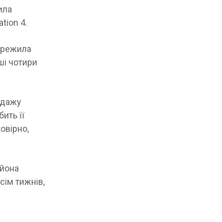
ила
tion 4.
пережила
ші чотири
одажу
ить її
овірно,
ьйона
сім тижнів,