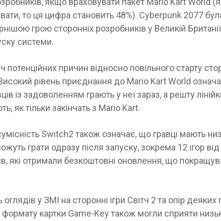
зробників, якщо враховувати пакет Mario Kart World (
вати, то ця цифра становить 48%). Cyberpunk 2077 бул
нішою грою сторонніх розробників у Великій Британі
уску системи.
іч потенційних причин відносно повільного старту стор
 Високий рівень приєднання до Mario Kart World означа
вців із задоволенням грають у неї зараз, а решту лінійк
, як тільки закінчать з Mario Kart.
умісність Switch2 також означає, що гравці мають ни
і можуть грати одразу після запуску, зокрема 12 ігор ві
в, які отримали безкоштовні оновлення, що покращува
 оглядів у ЗМІ на сторонні ігри Світч 2 та опір деяких 
 формату картки Game-Key також могли сприяти низь