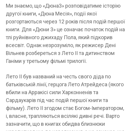
Ми знаємо, що «Дюна3» розповідатиме історію
другої книги, «Дюна Месія», події якої
розгортаються через 12 років після подій першої
книги. Для «Дюни 3» це означає початок подій на
тлі руйнівного джихаду Пола, який підкорив
всесвіт. Однак незрозуміло, як режисер Дені
Вільнев розбереться з Лето II та дитинством
Ганіми у третьому фільмі трилогії.
Лето II був названий на честь свого діда по
батьківській лінії, герцога Лето Атрейдеса (якого
вбили на Арракісі сили Харконненів та
Сардаукарів під час подій першої книги та
фільму). Лето II згодом стає Богом-Імператором,
і, власне, трапляються всілякі дивні речі. Варто
зазначити, що в книгах обидва близнюки