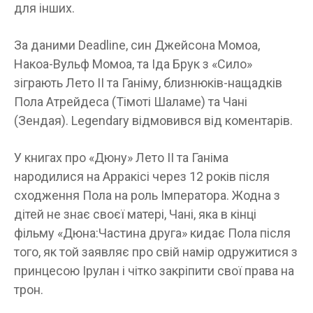
для інших.
За даними Deadline, син Джейсона Момоа,
Накоа-Вульф Момоа, та Іда Брук з «Сило»
зіграють Лето II та Ганіму, близнюків-нащадків
Пола Атрейдеса (Тімоті Шаламе) та Чані
(Зендая). Legendary відмовився від коментарів.
У книгах про «Дюну» Лето II та Ганіма
народилися на Арракісі через 12 років після
сходження Пола на роль Імператора. Жодна з
дітей не знає своєї матері, Чані, яка в кінці
фільму «Дюна:Частина друга» кидає Пола після
того, як той заявляє про свій намір одружитися з
принцесою Ірулан і чітко закріпити свої права на
трон.