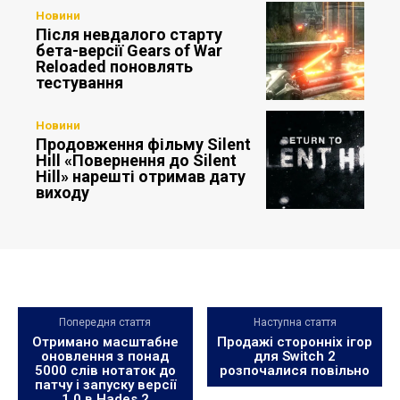
Новини
Після невдалого старту
бета-версії Gears of War
Reloaded поновлять
тестування
Новини
Продовження фільму Silent
Hill «Повернення до Silent
Hill» нарешті отримав дату
виходу
Попередня стаття
Наступна стаття
Отримано масштабне
Продажі сторонніх ігор
оновлення з понад
для Switch 2
5000 слів нотаток до
розпочалися повільно
патчу і запуску версії
1.0 в Hades 2