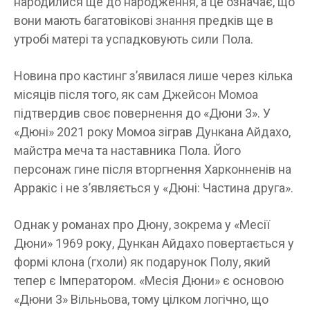
народилися ще до народження, а це означає, що
вони мають багатовікові знання предків ще в
утробі матері та успадковують сили Пола.
Новина про кастинг з’явилася лише через кілька
місяців після того, як сам Джейсон Момоа
підтвердив своє повернення до «Дюни 3». У
«Дюні» 2021 року Момоа зіграв Дункана Айдахо,
майстра меча та наставника Пола. Його
персонаж гине після вторгнення Харконненів на
Арракіс і не з’являється у «Дюні: Частина друга».
Однак у романах про Дюну, зокрема у «Месії
Дюни» 1969 року, Дункан Айдахо повертається у
формі клона (гхоли) як подарунок Полу, який
тепер є Імператором. «Месія Дюни» є основою
«Дюни 3» Вільньова, тому цілком логічно, що