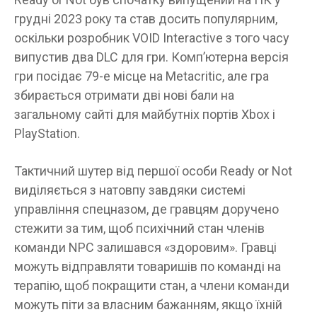
грудні 2023 року та став досить популярним,
оскільки розробник VOID Interactive з того часу
випустив два DLC для гри. Комп’ютерна версія
гри посідає 79-е місце на Metacritic, але гра
збирається отримати дві нові бали на
загальному сайті для майбутніх портів Xbox і
PlayStation.
Тактичний шутер від першої особи Ready or Not
виділяється з натовпу завдяки системі
управління спецназом, де гравцям доручено
стежити за тим, щоб психічний стан членів
команди NPC залишався «здоровим». Гравці
можуть відправляти товаришів по команді на
терапію, щоб покращити стан, а члени команди
можуть піти за власним бажанням, якщо їхній