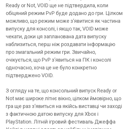
Ready or Not, VOID ще не підтвердила, коли
обіцяний режим PvP буде додано до гри. Цілком
можливо, що режим може з’явитися як частина
випуску для консолі, і якщо так, VOID може
чекати, доки ця запланована дата випуску
наблизиться, перш ніж роздавати інформацію
про змагальний режим гри. Звичайно,
очікується, що PvP з’явиться на ПК і консолі
одночасно, хоча це не було конкретно
підтверджено VOID.
З огляду на те, що консольний випуск Ready or
Not має широке літнє вікно, цілком ймовірно, що
гра ще раз з’явиться на якійсь виставці чи заході
з фактичною датою випуску для Xbox і
PlayStation. Літній ігровий фестиваль Джеффа