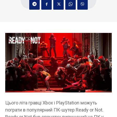
Цього літа гравці Xbox і PlayStation можуть
пограти в популярний ПК-шутер Ready or Not.
Ready or Not був спочатку випущений на ПК у