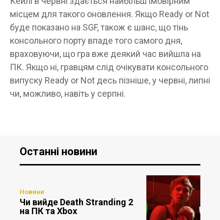
Кейлі в червні здається найбільш імовірним
місцем для такого оновлення. Якщо Ready or Not
буде показано на SGF, також є шанс, що тінь
консольного порту впаде того самого дня,
враховуючи, що гра вже деякий час вийшла на
ПК. Якщо ні, гравцям слід очікувати консольного
випуску Ready or Not десь пізніше, у червні, липні
чи, можливо, навіть у серпні.
Останні новини
Новини
Чи вийде Death Stranding 2
на ПК та Xbox