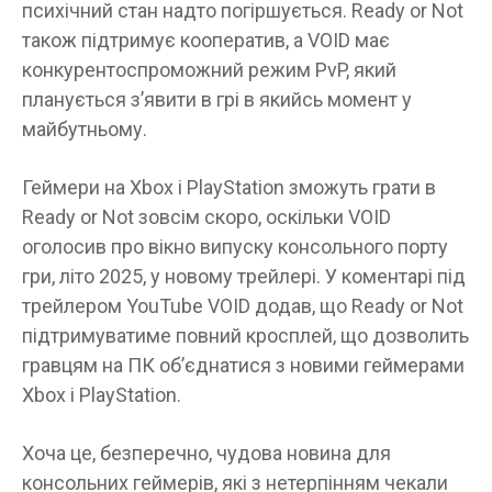
психічний стан надто погіршується. Ready or Not
також підтримує кооператив, а VOID має
конкурентоспроможний режим PvP, який
планується з’явити в грі в якийсь момент у
майбутньому.
Геймери на Xbox і PlayStation зможуть грати в
Ready or Not зовсім скоро, оскільки VOID
оголосив про вікно випуску консольного порту
гри, літо 2025, у новому трейлері. У коментарі під
трейлером YouTube VOID додав, що Ready or Not
підтримуватиме повний кросплей, що дозволить
гравцям на ПК об’єднатися з новими геймерами
Xbox і PlayStation.
Хоча це, безперечно, чудова новина для
консольних геймерів, які з нетерпінням чекали