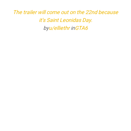
The trailer will come out on the 22nd because
it’s Saint Leonidas Day.
by
u/elliethr
in
GTA6