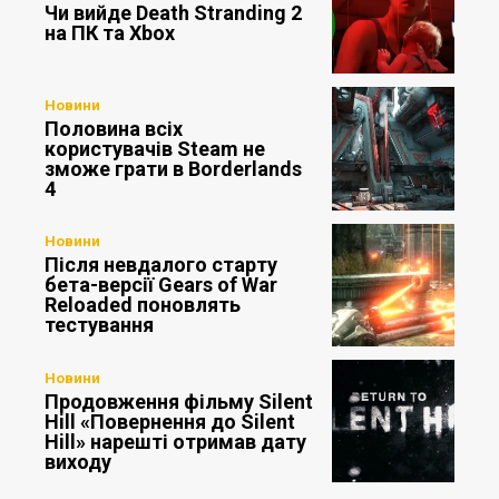
Чи вийде Death Stranding 2
на ПК та Xbox
Новини
Половина всіх
користувачів Steam не
зможе грати в Borderlands
4
Новини
Після невдалого старту
бета-версії Gears of War
Reloaded поновлять
тестування
Новини
Продовження фільму Silent
Hill «Повернення до Silent
Hill» нарешті отримав дату
виходу