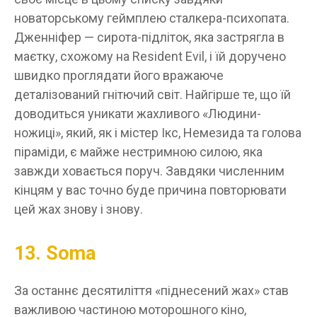
новаторському геймплею сталкера-психопата.
Дженніфер — сирота-підліток, яка застрягла в
маєтку, схожому на Resident Evil, і їй доручено
швидко проглядати його вражаюче
деталізований гнітючий світ. Найгірше те, що їй
доводиться уникати жахливого «Людини-
ножиці», який, як і містер Ікс, Немезида та голова
піраміди, є майже нестримною силою, яка
завжди ховається поруч. Завдяки численним
кінцям у вас точно буде причина повторювати
цей жах знову і знову.
13. Soma
За останнє десятиліття «піднесений жах» став
важливою частиною моторошного кіно,