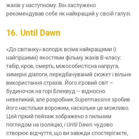
жахів у наступному. Він заслужено
рекомендував себе як найкращий у своїй галузі.
16. Until Dawn
«До світанку» володіє всіма найкращими (і
найгіршими) якостями фільму жахів B-класу:
табір, кров, смерть, міжособистісна напруга,
химерні діалоги, передбачуваний сюжет і вільне
використання страхів. Його ігровий світ –
будиночок на горі Блеквуд – відносно
невеликий, але розробник Supermassive зробив
його настільки ворожим, наскільки це можливо.
Цей гіркий пейзаж зображено з пильним
поглядом на ізоляцію, і Until Dawn чудово
створює відчуття, що ви завжди спостерігаєте,