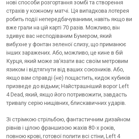
нові способи розгортання зомбі та створення
страхів у кожному матчі. Ця випадкова лотерея
робить події непередбачуваними, навіть якщо ви
вже грали на цій карті 70 разів. Можливо, він
здивує вас несподіваним Бумером, який
вибухне у фонтан зеленої слизу, що приманює
інших заражених. Або, можливо, це кине в бій
Курця, який може зв’язати вас своїм метровим
язиком і відтягнути від ваших союзників. Або,
якщо вам справді (не) пощастить, кидок кубиків
призведе до відьми; Найстрашніший ворог Left
4 Dead, який, якщо його потривожити, завдасть
тривалу серію нищівних, блискавичних ударів.
Зі стрімкою стрільбою, фантастичним дизайном
рівнів і цілою франшизою жахів 80-х років,
повною крові, готової полити всі стіни, Left 4