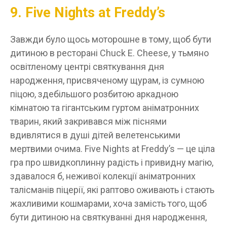
9. Five Nights at Freddy’s
Завжди було щось моторошне в тому, щоб бути
дитиною в ресторані Chuck E. Cheese, у тьмяно
освітленому центрі святкування дня
народження, присвяченому щурам, із сумною
піцою, здебільшого розбитою аркадною
кімнатою та гігантським гуртом аніматронних
тварин, який закривався між піснями
вдивлятися в душі дітей велетенськими
мертвими очима. Five Nights at Freddy’s — це ціла
гра про швидкоплинну радість і привидну магію,
здавалося б, неживої колекції аніматронних
талісманів піцерії, які раптово оживають і стають
жахливими кошмарами, хоча замість того, щоб
бути дитиною на святкуванні дня народження,