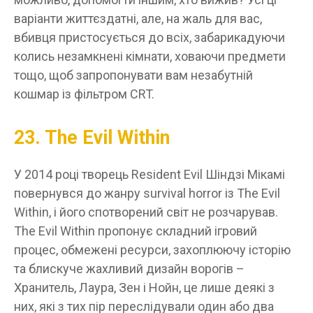
варіанти життєздатні, але, на жаль для вас,
вбивця пристосується до всіх, забарикадуючи
колись незамкнені кімнати, ховаючи предмети
тощо, щоб запропонувати вам незабутній
кошмар із фільтром CRT.
23. The Evil Within
У 2014 році творець Resident Evil Шіндзі Мікамі
повернувся до жанру survival horror із The Evil
Within, і його спотворений світ не розчарував.
The Evil Within пропонує складний ігровий
процес, обмежені ресурси, захоплюючу історію
та блискуче жахливий дизайн ворогів –
Хранитель, Лаура, Зен і Нойн, це лише деякі з
них, які з тих пір переслідували один або два