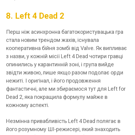
8. Left 4 Dead 2
Перш ніж асинхронна багатокористувацька гра
стала новим трендом жахів, існувала
кооперативна бійня зомбі від Valve. Як випливає
з назви, у кожній місії Left 4 Dead чотири гравці
опинились у карантинній зоні, і група вийде
звідти живою, лише якщо разом подолає орди
нежиті. І оригінал, і його продовження
фантастичні, але ми збираємося тут для Left for
Dead 2, яка покращила формулу майже в
кожному аспекті.
Незмінна привабливість Left 4 Dead полягає в
його розумному ШІ-режисері, який знаходить