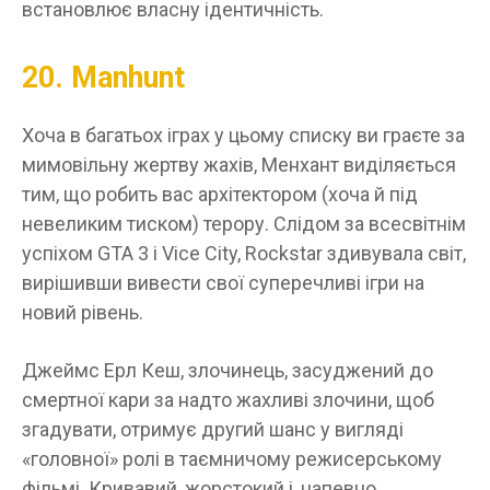
встановлює власну ідентичність.
20. Manhunt
Хоча в багатьох іграх у цьому списку ви граєте за
мимовільну жертву жахів, Менхант виділяється
тим, що робить вас архітектором (хоча й під
невеликим тиском) терору. Слідом за всесвітнім
успіхом GTA 3 і Vice City, Rockstar здивувала світ,
вирішивши вивести свої суперечливі ігри на
новий рівень.
Джеймс Ерл Кеш, злочинець, засуджений до
смертної кари за надто жахливі злочини, щоб
згадувати, отримує другий шанс у вигляді
«головної» ролі в таємничому режисерському
фільмі. Кривавий, жорстокий і, напевно,