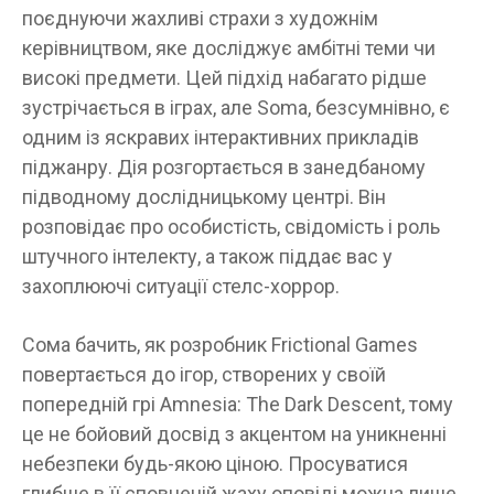
поєднуючи жахливі страхи з художнім
керівництвом, яке досліджує амбітні теми чи
високі предмети. Цей підхід набагато рідше
зустрічається в іграх, але Soma, безсумнівно, є
одним із яскравих інтерактивних прикладів
піджанру. Дія розгортається в занедбаному
підводному дослідницькому центрі. Він
розповідає про особистість, свідомість і роль
штучного інтелекту, а також піддає вас у
захоплюючі ситуації стелс-хоррор.
Сома бачить, як розробник Frictional Games
повертається до ігор, створених у своїй
попередній грі Amnesia: The Dark Descent, тому
це не бойовий досвід з акцентом на уникненні
небезпеки будь-якою ціною. Просуватися
глибше в її сповненій жаху оповіді можна лише