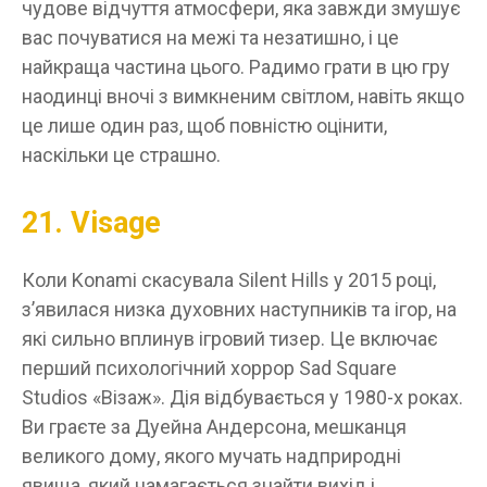
чудове відчуття атмосфери, яка завжди змушує
вас почуватися на межі та незатишно, і це
найкраща частина цього. Радимо грати в цю гру
наодинці вночі з вимкненим світлом, навіть якщо
це лише один раз, щоб повністю оцінити,
наскільки це страшно.
21. Visage
Коли Konami скасувала Silent Hills у 2015 році,
з’явилася низка духовних наступників та ігор, на
які сильно вплинув ігровий тизер. Це включає
перший психологічний хоррор Sad Square
Studios «Візаж». Дія відбувається у 1980-х роках.
Ви граєте за Дуейна Андерсона, мешканця
великого дому, якого мучать надприродні
явища, який намагається знайти вихід і