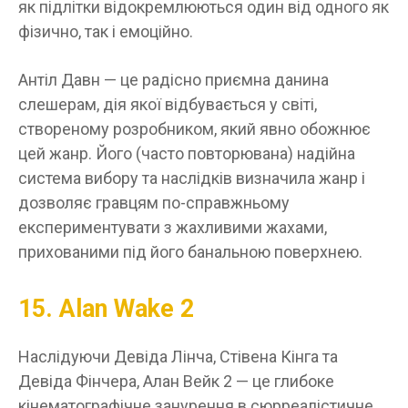
як підлітки відокремлюються один від одного як
фізично, так і емоційно.
Антіл Давн — це радісно приємна данина
слешерам, дія якої відбувається у світі,
створеному розробником, який явно обожнює
цей жанр. Його (часто повторювана) надійна
система вибору та наслідків визначила жанр і
дозволяє гравцям по-справжньому
експериментувати з жахливими жахами,
прихованими під його банальною поверхнею.
15. Alan Wake 2
Наслідуючи Девіда Лінча, Стівена Кінга та
Девіда Фінчера, Алан Вейк 2 — це глибоке
кінематографічне занурення в сюрреалістичне.