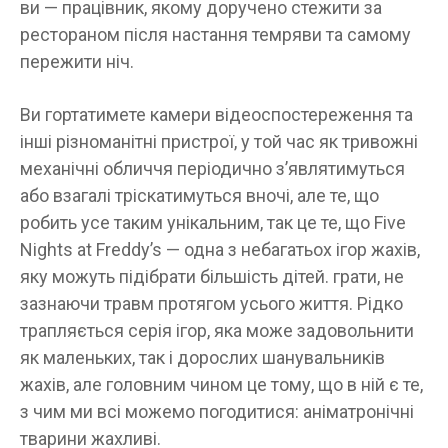
ви — працівник, якому доручено стежити за
рестораном після настання темряви та самому
пережити ніч.
Ви гортатимете камери відеоспостереження та
інші різноманітні пристрої, у той час як тривожні
механічні обличчя періодично з’являтимуться
або взагалі тріскатимуться вночі, але те, що
робить усе таким унікальним, так це те, що Five
Nights at Freddy’s — одна з небагатьох ігор жахів,
яку можуть підібрати більшість дітей. грати, не
зазнаючи травм протягом усього життя. Рідко
трапляється серія ігор, яка може задовольнити
як маленьких, так і дорослих шанувальників
жахів, але головним чином це тому, що в ній є те,
з чим ми всі можемо погодитися: аніматронічні
тварини жахливі.