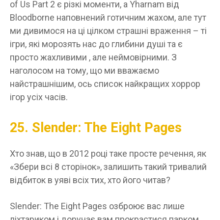
of Us Part 2 є різкі моменти, а Yharnam від
Bloodborne наповнений готичним жахом, але тут
ми дивимося на ці цілком страшні враження – ті
ігри, які морозять нас до глибини душі та є
просто жахливими , але неймовірними. З
наголосом на тому, що ми вважаємо
найстрашнішим, ось список найкращих хоррор
ігор усіх часів.
25. Slender: The Eight Pages
Хто знав, що в 2012 році таке просте речення, як
«Збери всі 8 сторінок», залишить такий тривалий
відбиток в уяві всіх тих, хто його читав?
Slender: The Eight Pages озброює вас лише
ліхтариком і доручає вам прокрастися парком