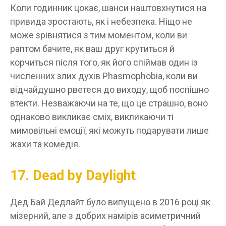
Коли годинник цокає, шанси наштовхнутися на
привида зростають, як і небезпека. Ніщо не
може зрівнятися з тим моментом, коли ви
раптом бачите, як ваш друг крутиться й
корчиться після того, як його спіймав один із
численних злих духів Phasmophobia, коли ви
відчайдушно рветеся до виходу, щоб поспішно
втекти. Незважаючи на те, що це страшно, воно
однаково викликає сміх, викликаючи ті
мимовільні емоції, які можуть подарувати лише
жахи та комедія.
17. Dead by Daylight
Дед Бай Дедлайт було випущено в 2016 році як
мізерний, але з добрих намірів асиметричний