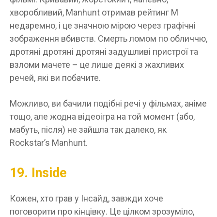
хворобливий, Manhunt отримав рейтинг М
недаремно, і це значною мірою через графічні
зображення вбивств. Смерть ломом по обличчю,
дротяні дротяні дротяні задушливі пристрої та
взломи мачете – це лише деякі з жахливих
речей, які ви побачите.
Можливо, ви бачили подібні речі у фільмах, аніме
тощо, але жодна відеоігра на той момент (або,
мабуть, після) не зайшла так далеко, як
Rockstar’s Manhunt.
19. Inside
Кожен, хто грав у Інсайд, завжди хоче
поговорити про кінцівку. Це цілком зрозуміло,