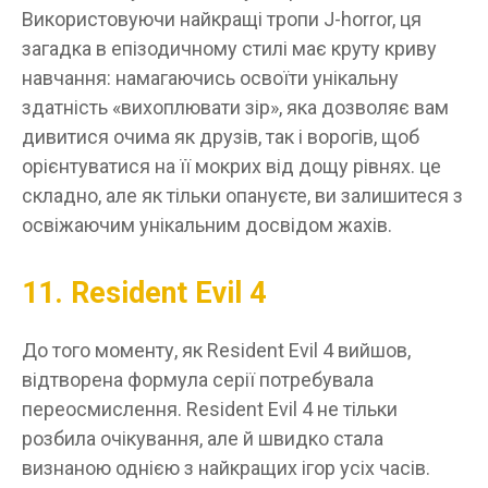
Використовуючи найкращі тропи J-horror, ця
загадка в епізодичному стилі має круту криву
навчання: намагаючись освоїти унікальну
здатність «вихоплювати зір», яка дозволяє вам
дивитися очима як друзів, так і ворогів, щоб
орієнтуватися на її мокрих від дощу рівнях. це
складно, але як тільки опануєте, ви залишитеся з
освіжаючим унікальним досвідом жахів.
11. Resident Evil 4
До того моменту, як Resident Evil 4 вийшов,
відтворена формула серії потребувала
переосмислення. Resident Evil 4 не тільки
розбила очікування, але й швидко стала
визнаною однією з найкращих ігор усіх часів.