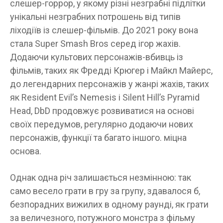
слешер-горрор, у якому різні незграбні підлітки
унікальні незграбних потрошень від типів
ліходіїв із слешер-фільмів. До 2021 року вона
стала Super Smash Bros серед ігор жахів.
Додаючи культових персонажів-вбивць із
фільмів, таких як Фредді Крюгер і Майкл Майерс,
до легендарних персонажів у жанрі жахів, таких
як Resident Evil’s Nemesis і Silent Hill’s Pyramid
Head, DbD продовжує розвиватися на основі
своїх передумов, регулярно додаючи нових
персонажів, функції та багато іншого. міцна
основа.
Однак одна річ залишається незмінною: так
само весело грати в гру за групу, здавалося б,
безпорадних вижилих в одному раунді, як грати
за величезного, потужного монстра з фільму