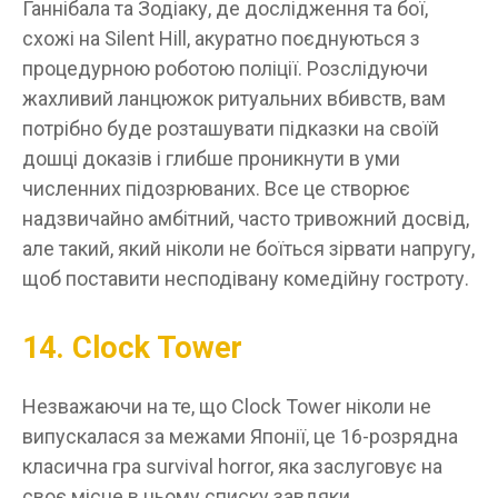
Ганнібала та Зодіаку, де дослідження та бої,
схожі на Silent Hill, акуратно поєднуються з
процедурною роботою поліції. Розслідуючи
жахливий ланцюжок ритуальних вбивств, вам
потрібно буде розташувати підказки на своїй
дошці доказів і глибше проникнути в уми
численних підозрюваних. Все це створює
надзвичайно амбітний, часто тривожний досвід,
але такий, який ніколи не боїться зірвати напругу,
щоб поставити несподівану комедійну гостроту.
14. Clock Tower
Незважаючи на те, що Clock Tower ніколи не
випускалася за межами Японії, це 16-розрядна
класична гра survival horror, яка заслуговує на
своє місце в цьому списку завдяки