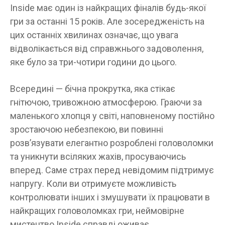
Inside має один із найкращих фіналів будь-якої
гри за останні 15 років. Але зосередженість на
цих останніх хвилинах означає, що увага
відволікається від справжнього задоволення,
яке було за три-чотири години до цього.
Всередині — бічна прокрутка, яка стікає
гнітючою, тривожною атмосферою. Граючи за
маленького хлопця у світі, наповненому постійно
зростаючою небезпекою, ви повинні
розв’язувати елегантно розроблені головоломки
та уникнути всіляких жахів, просуваючись
вперед. Саме страх перед невідомим підтримує
напругу. Коли ви отримуєте можливість
контролювати інших і змушувати їх працювати в
найкращих головоломках гри, неймовірне
мистецтво Inside справді оживає,