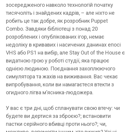
зосередженого навколо технологій початку
тисячоліть і знайдених кадрів, – але ніхто не
робить це так добре, як розробник Puppet
Combo. Завдяки бібліотеці з понад 20
розроблених і опублікованих ігор, немає
недоліку в кривавих і насичених данинах епосі
VHS або PS1 на вибір, але Stay Out of the House є
видатною грою у роботі студії, яка працює
однією людиною. Поєднання захоплюючого
симулятора та жахів на виживання. Вас чекає
випробування, коли ви намагаєтеся втекти з
огидного лігва м’ясника-людожера.
У вас є три дні, щоб спланувати свою втечу: чи
будете ви дертися за зброєю?; встановити
пастки серійного вбивці проти нього?; чи,
можливо, допомогти іншим, хто вижив? Усі ці