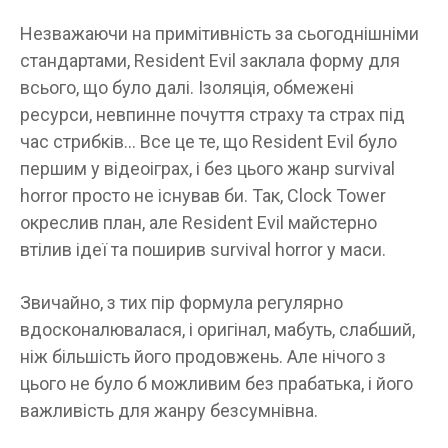
Незважаючи на примітивність за сьогоднішніми
стандартами, Resident Evil заклала форму для
всього, що було далі. Ізоляція, обмежені
ресурси, невпинне почуття страху та страх під
час стрибків… Все це те, що Resident Evil було
першим у відеоіграх, і без цього жанр survival
horror просто не існував би. Так, Clock Tower
окреслив план, але Resident Evil майстерно
втілив ідеї та поширив survival horror у маси.
Звичайно, з тих пір формула регулярно
вдосконалювалася, і оригінал, мабуть, слабший,
ніж більшість його продовжень. Але нічого з
цього не було б можливим без прабатька, і його
важливість для жанру безсумнівна.