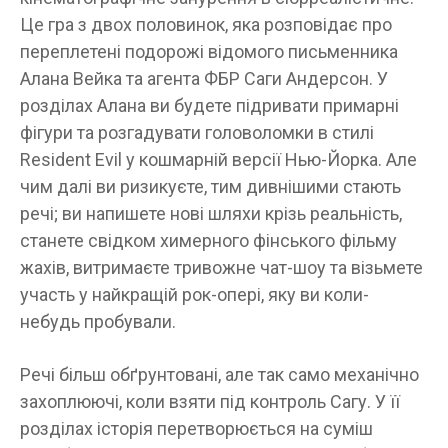
Це гра з двох половинок, яка розповідає про
переплетені подорожі відомого письменника
Алана Вейка та агента ФБР Саги Андерсон. У
розділах Алана ви будете підривати примарні
фігури та розгадувати головоломки в стилі
Resident Evil у кошмарній версії Нью-Йорка. Але
чим далі ви ризикуєте, тим дивнішими стають
речі; ви напишете нові шляхи крізь реальність,
станете свідком химерного фінського фільму
жахів, витримаєте тривожне чат-шоу та візьмете
участь у найкращій рок-опері, яку ви коли-
небудь пробували.
Речі більш обґрунтовані, але так само механічно
захоплюючі, коли взяти під контроль Сагу. У її
розділах історія перетворюється на суміш