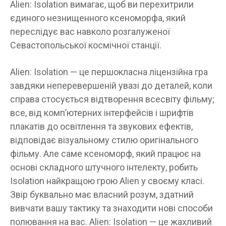
Alien: Isolation вимагає, щоб ви перехитрили
єдиного незнищенного ксеноморфа, який
переслідує вас навколо розгалуженої
Севастопольської космічної станції.
Alien: Isolation — це першокласна ліцензійна гра
завдяки неперевершеній увазі до деталей, коли
справа стосується відтворення всесвіту фільму;
все, від комп’ютерних інтерфейсів і шрифтів
плакатів до освітлення та звукових ефектів,
відповідає візуальному стилю оригінального
фільму. Але саме ксеноморф, який працює на
основі складного штучного інтелекту, робить
Isolation найкращою грою Alien у своєму класі.
Звір буквально має власний розум, здатний
вивчати вашу тактику та знаходити нові способи
полювання на вас. Alien: Isolation — це жахливий